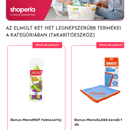
AZ ELMÚLT KÉT HÉT LEGNÉPSZERŰBB TERMÉKEI
A KATEGÓRIÁBAN (TAKARÍTÓESZKÖZ)
Most akcióban!
Most akcióban!
Bonus MicroMOP felmosófej
Bonus MicroGLASS kendő 1
db