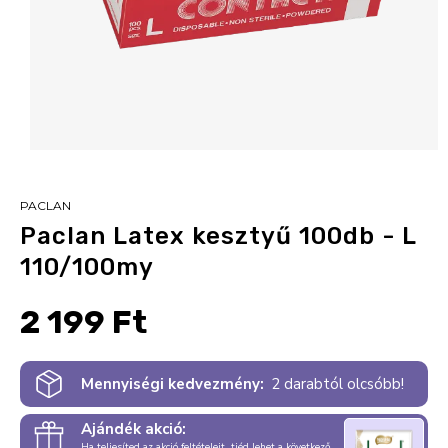
PACLAN
Paclan Latex kesztyű 100db - L
110/100my
2 199 Ft
Mennyiségi kedvezmény:
2 darabtól olcsóbb!
Ajándék akció:
Ha teljesíted az akció feltételeit, tiéd lehet a következő