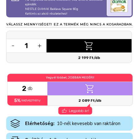
ajándék:
NESTLE DAMAK Baklava Square 60g
Kattints az akció részleteihez!
VÁLASSZ MENNYISÉGET!
EZ A TERMÉK MÉG NINCS A KOSARADBAN.
1
-
+
2 199 Ft/db
Vegyél többet, JOBBAN MEGÉRI!
2
db
5%
kedvezmény
2 089 Ft/db
Legjobb ár!
Elérhetőség:
10-nél kevesebb van raktáron