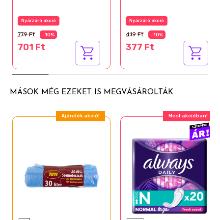
Nyárzáró akció
Nyárzáró akció
779 Ft
419 Ft
-10%
-10%
701 Ft
377 Ft
MÁSOK MÉG EZEKET IS MEGVÁSÁROLTÁK
Ajándék akció!
Most akcióban!