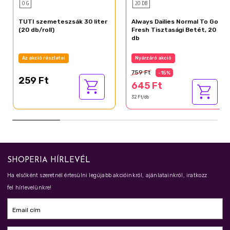
0 G
20 DB
TUTI szemeteszsák 30 liter
Always Dailies Normal To Go
(20 db/roll)
Fresh Tisztasági Betét, 20
db
Az akció részletei
Nyárzáró akció
759 Ft
-15%
259 Ft
645 Ft
32 Ft/db
SHOPERIA HÍRLEVÉL
Ha elsőként szeretnél értesülni legújabb akcióinkról, ajánlatainkról, iratkozz
fel hírlevelünkre!
Email cím