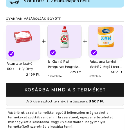
Szállítás:
1-2 munkanapon belül
GYAKRAN VÁSÁROLJÁK EGYÜTT
+
+
Jar Clean & Fresh
Perfex Jumbo konyhai
Paclan Latex kesztyű
Pomegranate Mosogatószer,
kéztörlő 2 rétegű 1 tekercs
100db - L 110/100my
450 ml
799 Ft
509 Ft
2 199 Ft
1 776 Ft/liter
509 Ft/db
KOSÁRBA MIND A 3 TERMÉKET
A 3 kiválasztott termék ára összesen:
3 507 Ft
Vásárlóink ezzel a termékkel együtt jellemzően még ezeket a
termékeket szokták rendelni. Ha szeretnéd, egyszerre beteheted
mindegyiket a kosaradba, vagy kiválaszthatod, hogy melyik
terméke(ke)t szeretnéd a kosárba tenni.