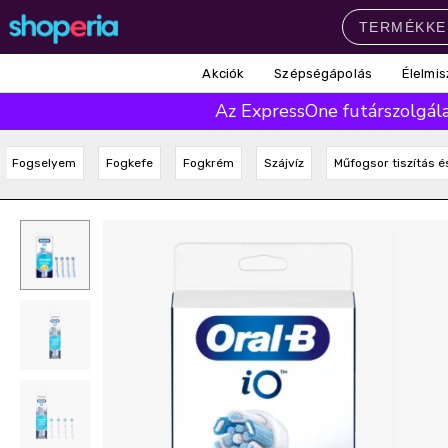
Akciók
Szépségápolás
Élelmis
Népszerű kategóriák
Az ExpressOne futárszolgálat
Szépségápolás
Élelmiszer
Mosás
Mosogatás
Takarítás
Fogselyem
Fogkefe
Fogkrém
Szájvíz
Műfogsor tiszítás é
Baba-mama
Háztartás
Népszerű márkák
Pampers
Lenor
Finish
Violeta
Coccolino
Népszerű keresések
leukoplast
ariel
lenor
finish
pampers