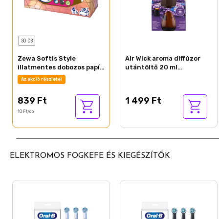
80 DB
Zewa Softis Style
Air Wick aroma diffúzor
illatmentes dobozos papír
utántöltő 20 ml
zsebkendő 4 rétegű 80 db
Levendula Mező és
Az akció részletei
Harangvirág
839 Ft
1 499 Ft
10 Ft/db
ELEKTROMOS FOGKEFE ÉS KIEGÉSZÍTŐK