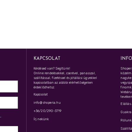
KAPCSOLAT
INF
Kérdésed van? Segítünk!
Shoperi
Online rendelésekkel, cserével, panasszal,
közelmú
szállítással, fizetéssel és jótállási ügyekkel
nagyker
kapcsolatban az alábbi elérhetőségeken
vegyipar
érdeklődhetsz:
finomk
Webáru
Kapcsolat
tevéken
info@shoperia.hu
Elállás
+36/20/290-3719
Gyakran
z­
Írj nekünk
Rólunk 
Szállít