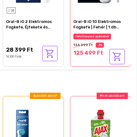
2 DB
Oral-B iO 2 Elektromos
Oral-B iO 10 Elektromos
Fogkefe, Éjfekete és
Fogkefe | Fehér | 1 db
Erdőzöld
Fogkefefej | Töltős
Felvillanyozó ajánlatok
Utazótok
134 999 Ft
-7%
28 399 Ft
125 499 Ft
14 200 Ft/db
Ajándék akció!
Most akcióban!