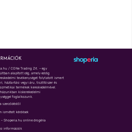
ORMÁCIÓK
a.hu / CONe Trading Zrt. – egy
ltban alapított cég, amely eddig
eskedelmi tevékenységet folytatott ismert
i, háztartási vegyi áru, tisztítószer és
ozmetikai termékek kereskedelmével.
házunkban kiskerekedelmi
ységgel foglalkozunk.
 a szerződéstől
 ismételt kérdések
– Shoperia.hu online drogéria
ási információk