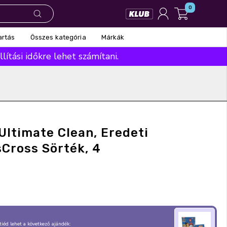
0
Összes kategória
Márkák
artás
ítási időkre lehet számítani.
 Ultimate Clean, Eredeti
sCross Sörték, 4
, tiéd lehet a következő ajándék: