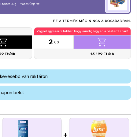
 töltve 30g - Mancs Őrjárat
EZ A TERMÉK MÉG NINCS A KOSARADBAN.
Vegyél egyszerre többet, hogy mindig legyen a háztartásban!
2
db
99 Ft/db
13 199 Ft/db
 kevesebb van raktáron
napon belül
+
+