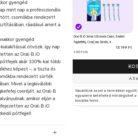
akkor gyengéd
nap mint nap a professzionális
ntött, csomókba rendezett
sztításában, ráadásul amint a
Oral-B iO Series Ultimate Clean, Eredeti
yanakkor gyengéd
Fogkefefej, CrissCross Sörték, 4
kialakítással ötvözik, így nap
13 199 Ft
3 300 Ft/db
ezetten az Oral-B iO
pótfejek akár 100%-kal több
KO
ékhez képest –, a tiszta és
somókba rendezett sörték
A 3 k
ában. Mivel a legkiválóbb
efefej cseréjét, az Oral-B
Vásárlóink ezzel a termékkel együtt
egyszerre beteheted mindegyiket a 
alványulnak, amikor eljön a
kosárba tenni.
ifejezetten az Oral-B iO
kedő pótfejjel!