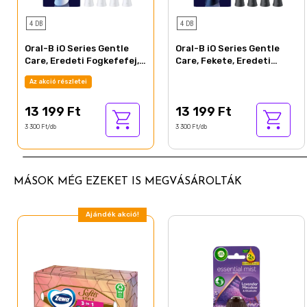
4 DB
4 DB
Oral-B iO Series Gentle
Oral-B iO Series Gentle
Care, Eredeti Fogkefefej,
Care, Fekete, Eredeti
Érzékeny Fogínyhez, 4
Fogkefefej, Érzékeny
Az akció részletei
Fogínyhez, 4
13 199 Ft
13 199 Ft
3 300 Ft/db
3 300 Ft/db
MÁSOK MÉG EZEKET IS MEGVÁSÁROLTÁK
Ajándék akció!