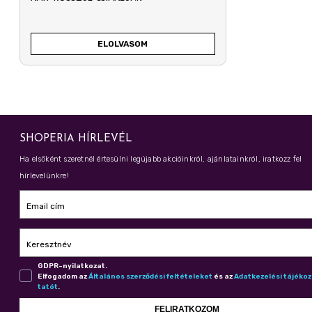
ELOLVASOM
SHOPERIA HÍRLEVÉL
Ha elsőként szeretnél értesülni legújabb akcióinkról, ajánlatainkról, iratkozz fel
hírlevelünkre!
Email cím
Keresztnév
GDPR-nyilatkozat.
Elfogadom az
Ál­ta­lá­nos szer­ző­dé­si fel­té­te­le­ket
és az
Adat­ke­ze­lé­si tá­jé­ko
ta­tót
.
FELIRATKOZOM