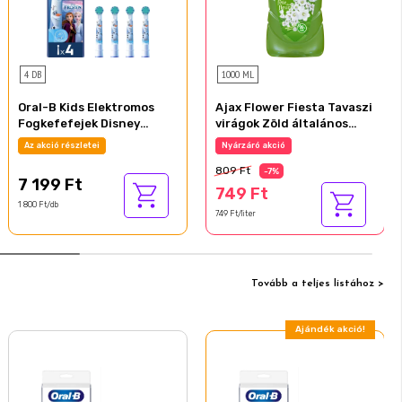
4 DB
1000 ML
Oral-B Kids Elektromos
Ajax Flower Fiesta Tavaszi
Fogkefefejek Disney
virágok Zöld általános
Jégvarázs Kiadásban, 4 Db
tisztítószer 1000 ml
Az akció részletei
Nyárzáró akció
809 Ft
-7%
7 199 Ft
749 Ft
1 800 Ft/db
749 Ft/liter
Tovább a teljes listához >
Ajándék akció!