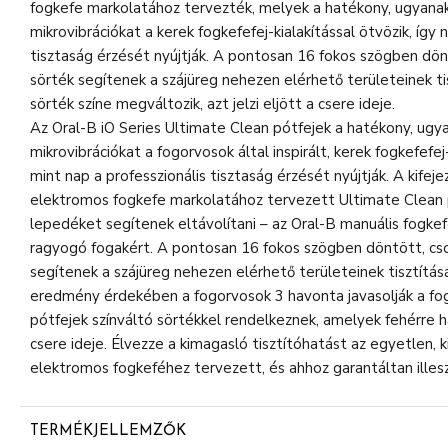
fogkefe markolatához tervezték, melyek a hatékony, ugyan
mikrovibrációkat a kerek fogkefefej-kialakítással ötvözik, így 
tisztaság érzését nyújtják. A pontosan 16 fokos szögben dö
sörték segítenek a szájüreg nehezen elérhető területeinek ti
sörték színe megváltozik, azt jelzi eljött a csere ideje.
Az Oral-B iO Series Ultimate Clean pótfejek a hatékony, ug
mikrovibrációkat a fogorvosok által inspirált, kerek fogkefefej-
mint nap a professzionális tisztaság érzését nyújtják. A kifej
elektromos fogkefe markolatához tervezett Ultimate Clean 
lepedéket segítenek eltávolítani – az Oral-B manuális fogkef
ragyogó fogakért. A pontosan 16 fokos szögben döntött, c
segítenek a szájüreg nehezen elérhető területeinek tisztítás
eredmény érdekében a fogorvosok 3 havonta javasolják a fogk
pótfejek színváltó sörtékkel rendelkeznek, amelyek fehérre h
csere ideje. Élvezze a kimagasló tisztítóhatást az egyetlen, k
elektromos fogkeféhez tervezett, és ahhoz garantáltan illesz
TERMÉKJELLEMZŐK