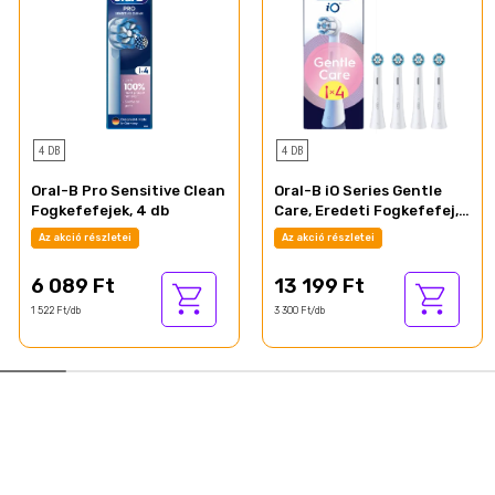
4 DB
4 DB
Oral-B Pro Sensitive Clean
Oral-B iO Series Gentle
Fogkefefejek, 4 db
Care, Eredeti Fogkefefej,
Érzékeny Fogínyhez, 4
Az akció részletei
Az akció részletei
6 089 Ft
13 199 Ft
1 522 Ft/db
3 300 Ft/db