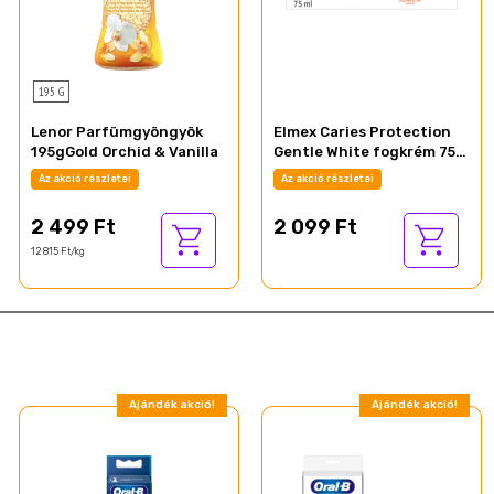
195 G
Lenor Parfümgyöngyök
Elmex Caries Protection
195gGold Orchid & Vanilla
Gentle White fogkrém 75
ml
Az akció részletei
Az akció részletei
2 499 Ft
2 099 Ft
12 815 Ft/kg
Ajándék akció!
Ajándék akció!