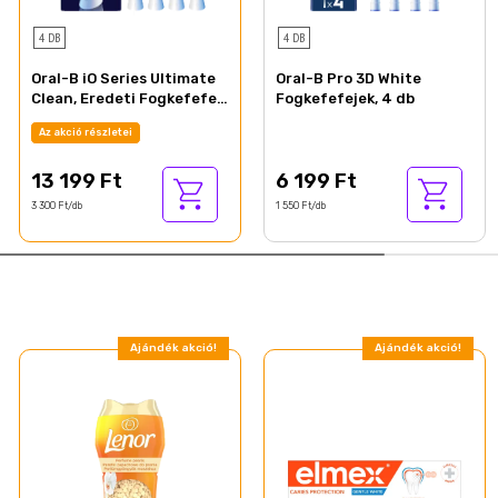
4 DB
4 DB
Oral-B iO Series Ultimate
Oral-B Pro 3D White
Clean, Eredeti Fogkefefej,
Fogkefefejek, 4 db
CrissCross Sörték, 4
Az akció részletei
13 199 Ft
6 199 Ft
3 300 Ft/db
1 550 Ft/db
Ajándék akció!
Ajándék akció!