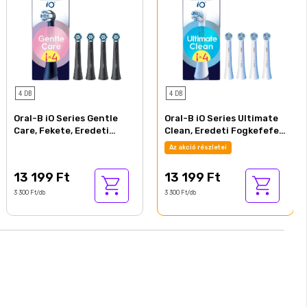
4 DB
4 DB
Oral-B iO Series Gentle
Oral-B iO Series Ultimate
Care, Fekete, Eredeti
Clean, Eredeti Fogkefefej,
Fogkefefej, Érzékeny
CrissCross Sörték, 4
Az akció részletei
Fogínyhez, 4
13 199 Ft
13 199 Ft
3 300 Ft/db
3 300 Ft/db