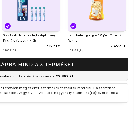
Oral-B Kids Elektromos Fogkefefejek Disney
Lenor Parfümgyöngyök 195gGold Orchid &
Jégvarázs Kiadásban, 4 Db
Vanilla
7 199 Ft
2 499 Ft
1 800 Ft/db
12 815 Ft/kg
SÁRBA MIND A 3 TERMÉKET
iválasztott termék ára összesen:
22 897 Ft
 jellemzően még ezeket a termékeket szokták rendelni. Ha szeretnéd,
kosaradba, vagy kiválaszthatod, hogy melyik terméke(ke)t szeretnéd a