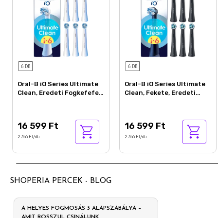
6 DB
6 DB
Oral-B iO Series Ultimate
Oral-B iO Series Ultimate
Clean, Eredeti Fogkefefej,
Clean, Fekete, Eredeti
CrissCross Sörték, 6
Fogkefefej, CrissCross
Sörték, 6
16 599 Ft
16 599 Ft
2 766 Ft/db
2 766 Ft/db
SHOPERIA PERCEK - BLOG
A HELYES FOGMOSÁS 3 ALAPSZABÁLYA –
AMIT ROSSZUL CSINÁLUNK