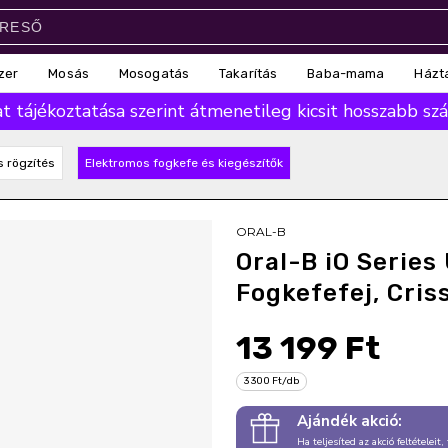
zer
Mosás
Mosogatás
Takarítás
Baba-mama
Házt
 tájékoztatása szerint átmenetileg kicsit hosszabb száll
s rögzítés
Elektromos fogkefe és kiegészítők
ORAL-B
Oral-B iO Series
Fogkefefej, Cris
13 199 Ft
3 300 Ft/db
Ajándék akció:
Ha teljesíted az akció feltételeit