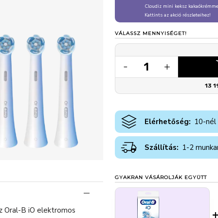
Cloudiz mini keksz kakaókrémmel
Kattints az akció részleteihez!
VÁLASSZ MENNYISÉGET!
1
-
+
13 1
Elérhetőség:
10-nél
Szállítás:
1-2 munka
GYAKRAN VÁSÁROLJÁK EGYÜTT
az Oral-B iO elektromos