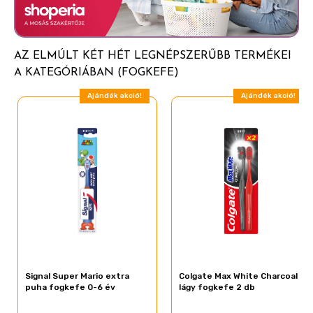
· A változatos SZÍNEK és MESEFIGURÁK minden
fogmosást szórakoztató élménnyé varázsolnak
· A MAKULÁTLAN TISZTASÁG az ORAL-B-nél
AZ ELMÚLT KÉT HÉT LEGNÉPSZERŰBB TERMÉKEI
kezdődik, mely a Magyar Fogorvosok Egyesületének
A KATEGÓRIÁBAN (FOGKEFE)
ajánlásával rendelkezik
Ajándék akció!
Ajándék akció!
Signal Super Mario extra
Colgate Max White Charcoal
puha fogkefe 0-6 év
lágy fogkefe 2 db