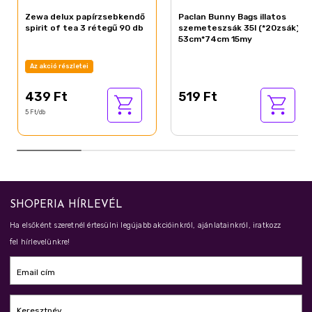
Zewa delux papírzsebkendő
Paclan Bunny Bags illatos
spirit of tea 3 rétegű 90 db
szemeteszsák 35l (*20zsák)
53cm*74cm 15my
Az akció részletei
439 Ft
519 Ft
5 Ft/db
SHOPERIA HÍRLEVÉL
Ha elsőként szeretnél értesülni legújabb akcióinkról, ajánlatainkról, iratkozz
fel hírlevelünkre!
Email cím
Keresztnév