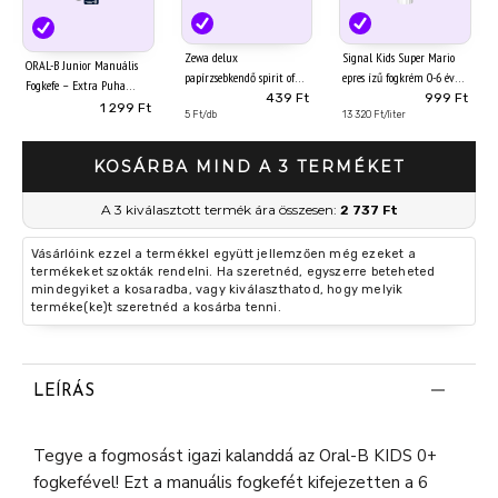
Zewa delux
Signal Kids Super Mario
ORAL-B Junior Manuális
papírzsebkendő spirit of
epres ízű fogkrém 0-6 év
Fogkefe – Extra Puha
tea 3 rétegű 90 db
75 ml
439 Ft
999 Ft
Sörték – 6–12 Éveseknek,
1 299 Ft
5 Ft/db
13 320 Ft/liter
1
KOSÁRBA MIND A 3 TERMÉKET
A 3 kiválasztott termék ára összesen:
2 737 Ft
Vásárlóink ezzel a termékkel együtt jellemzően még ezeket a
termékeket szokták rendelni. Ha szeretnéd, egyszerre beteheted
mindegyiket a kosaradba, vagy kiválaszthatod, hogy melyik
terméke(ke)t szeretnéd a kosárba tenni.
LEÍRÁS
Tegye a fogmosást igazi kalanddá az Oral-B KIDS 0+
fogkefével! Ezt a manuális fogkefét kifejezetten a 6