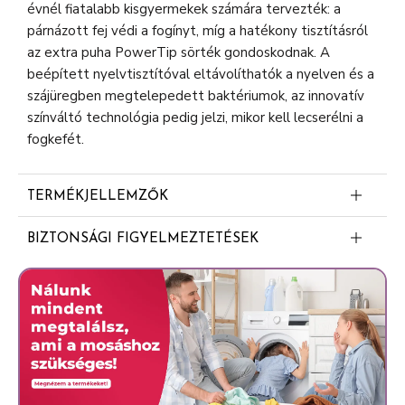
évnél fiatalabb kisgyermekek számára tervezték: a
párnázott fej védi a fogínyt, míg a hatékony tisztításról
az extra puha PowerTip sörték gondoskodnak. A
beépített nyelvtisztítóval eltávolíthatók a nyelven és a
szájüregben megtelepedett baktériumok, az innovatív
színváltó technológia pedig jelzi, mikor kell lecserélni a
fogkefét.
TERMÉKJELLEMZŐK
· ORAL-B KIDS 0+ színváltó manuális fogkefe
BIZTONSÁGI FIGYELMEZTETÉSEK
gyermekeknek, 6 éves korig
Cserélje fogkeféjét három havonta.
· PÁRNÁZOTT FEJ a csöppségek fogínyének
védelme érdekében, és extra puha PowerTip
sörték a nehezen elérhető hátsó fogak tisztításához
· BEÉPÍTETT NYELVTISZTÍTÓ, amellyel
eltávolíthatók a nyelven és a szájüreg belsejében
megtelepedett baktériumok