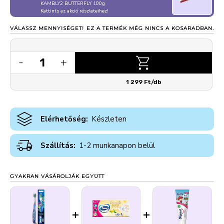
KAMBLY2 BUTTERFLY 100g
Kattints az akció részleteihez!
VÁLASSZ MENNYISÉGET!
EZ A TERMÉK MÉG NINCS A KOSARADBAN.
1
-
+
1 299 Ft/db
Elérhetőség:
Készleten
Szállítás:
1-2 munkanapon belül
GYAKRAN VÁSÁROLJÁK EGYÜTT
+
+