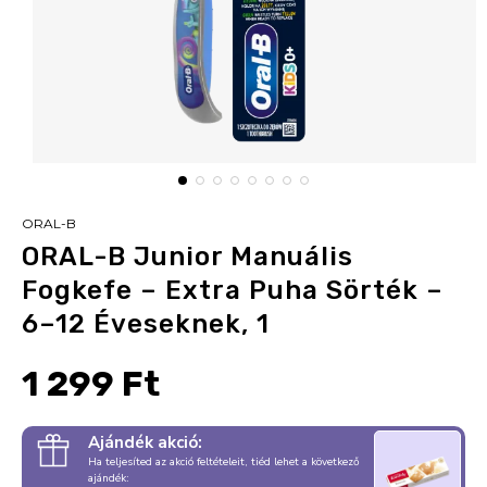
ORAL-B
ORAL-B Junior Manuális
Fogkefe – Extra Puha Sörték –
6–12 Éveseknek, 1
1 299 Ft
Ajándék akció:
Ha teljesíted az akció feltételeit, tiéd lehet a következő
ajándék: