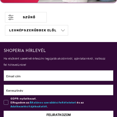
SZŰRŐ
SHOPERIA HÍRLEVÉL
Ha elsőként szeretnél értesülni legújabb akcióinkról, ajánlatainkról, iratkozz
fel hírlevelünkre!
Email cím
Keresztnév
GDPR-nyilatkozat.
Elfogadom az
Ál­ta­lá­nos szer­ző­dé­si fel­té­te­le­ket
és az
Adat­ke­ze­lé­si tá­jé­koz­ta­tót
.
FELIRATKOZOM