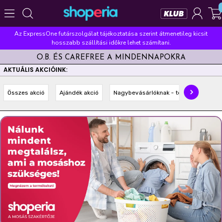
Az ExpressOne futárszolgálat tájékoztatása szerint átmenetileg kicsit
Népszerű kategóriák
hosszabb szállítási időkre lehet számítani.
O.B. ÉS CAREFREE A MINDENNAPOKRA
Szépségápolás
Élelmiszer
Mosás
Mosogatás
AKTUÁLIS AKCIÓINK:
Takarítás
Baba-mama
Háztartás
Összes akció
Ajándék akció
Nagybevásárlóknak - többet olcsóbba
Népszerű márkák
Pampers
Lenor
Finish
Violeta
Coccolino
Népszerű keresések
leukoplast
ariel
lenor
finish
pampers