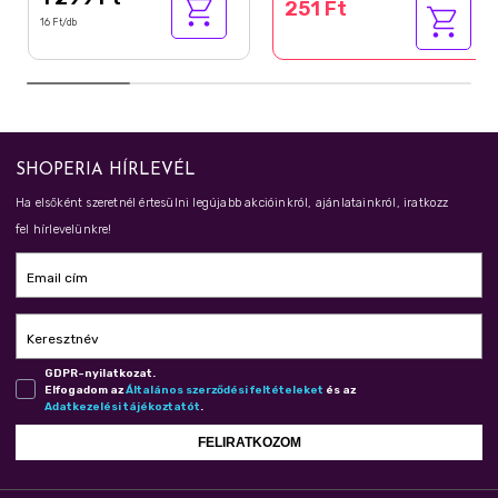
251 Ft
16 Ft/db
SHOPERIA HÍRLEVÉL
Ha elsőként szeretnél értesülni legújabb akcióinkról, ajánlatainkról, iratkozz
fel hírlevelünkre!
Email cím
Keresztnév
GDPR-nyilatkozat.
Elfogadom az
Ál­ta­lá­nos szer­ző­dé­si fel­té­te­le­ket
és az
Adat­ke­ze­lé­si tá­jé­koz­ta­tót
.
FELIRATKOZOM