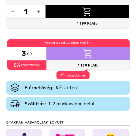
1
-
+
1 199 Ft/db
Vegyél többet, JOBBAN MEGÉRI!
3
db
5%
kedvezmény
1 139 Ft/db
Legjobb ár!
Elérhetőség:
Készleten
Szállítás:
1-2 munkanapon belül
GYAKRAN VÁSÁROLJÁK EGYÜTT