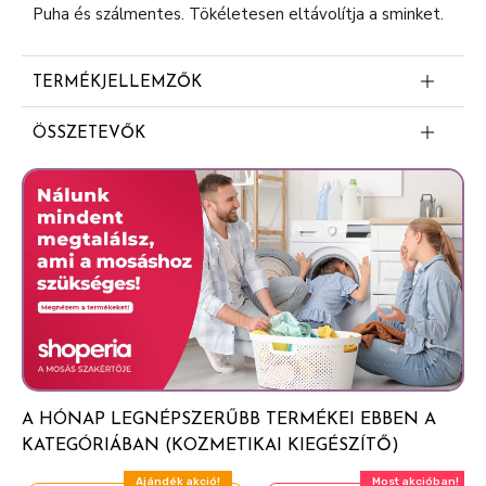
Puha és szálmentes. Tökéletesen eltávolítja a sminket.
TERMÉKJELLEMZŐK
Puha és szálmentes
ÖSSZETEVŐK
Tökéletesen eltávolítja a sminket
100% tiszta pamut
A HÓNAP LEGNÉPSZERŰBB TERMÉKEI EBBEN A
KATEGÓRIÁBAN (KOZMETIKAI KIEGÉSZÍTŐ)
Ajándék akció!
Most akcióban!