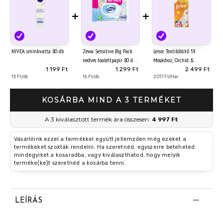
+
+
NIVEA sminkvatta 80 db
Zewa Sensitive Big Pack
Lenor Textilöblítő 59
nedves toalettpapír 80 db
Mosáshoz, Orchid &
Vanilla
1 199 Ft
1 299 Ft
2 499 Ft
15 Ft/db
16 Ft/db
2 017 Ft/liter
KOSÁRBA MIND A 3 TERMÉKET
A 3 kiválasztott termék ára összesen:
4 997 Ft
Vásárlóink ezzel a termékkel együtt jellemzően még ezeket a
termékeket szokták rendelni. Ha szeretnéd, egyszerre beteheted
mindegyiket a kosaradba, vagy kiválaszthatod, hogy melyik
terméke(ke)t szeretnéd a kosárba tenni.
LEÍRÁS