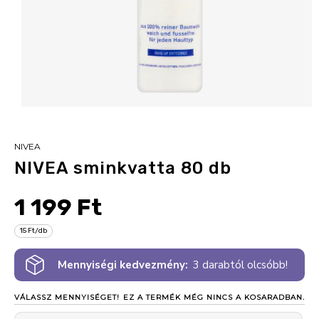
NIVEA
NIVEA sminkvatta 80 db
1 199 Ft
15 Ft/db
Mennyiségi kedvezmény:
3 darabtól olcsóbb!
VÁLASSZ MENNYISÉGET!
EZ A TERMÉK MÉG NINCS A KOSARADBAN.