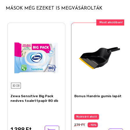
MÁSOK MÉG EZEKET IS MEGVÁSÁROLTÁK
Most akcióban!
80 DB
Zewa Sensitive Big Pack
Bonus Handrix gumis lapát
nedves toalettpapír 80 db
Nyárzáró akció
279 Ft
-10%
1 299 Ft