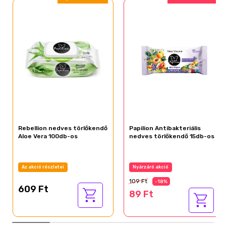
Rebellion nedves törlőkendő
Papilion Antibakteriális
Aloe Vera 100db-os
nedves törlőkendő 15db-os
Az akció részletei
Nyárzáró akció
109 Ft
-18%
609 Ft
89 Ft