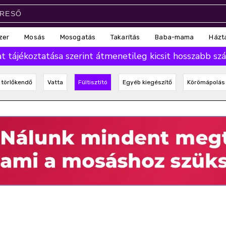
zer
Mosás
Mosogatás
Takarítás
Baba-mama
Házt
 tájékoztatása szerint átmenetileg kicsit hosszabb száll
törlőkendő
Vatta
Fültisztító
Egyéb kiegészítő
Körömápolás