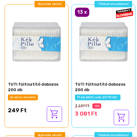
Ajándék akció!
Többet olcsóbban!
13
x
TUTI fültisztító dobozos
TUTI fültisztító dobozos
200 db
200 db
Az akció részletei
13 darabtól csak: 237 Ft/db!
3 237 Ft
-5%
249 Ft
3 081 Ft
Ajándék akció!
Többet olcsóbban!