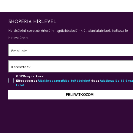
SHOPERIA HÍRLEVÉL
Ha elsőként szeretnél értesülni legújabb akcióinkról, ajánlatainkról, iratkozz fel
hírlevelünkre!
Email cím
Keresztnév
GDPR-nyilatkozat.
Elfogadom az
Ál­ta­lá­nos szer­ző­dé­si fel­té­te­le­ket
és az
Adat­ke­ze­lé­si tá­jé­ko
ta­tót
.
FELIRATKOZOM