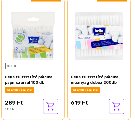
100 DB
Bella fültisztító pálcika
Bella fültisztító pálcika
papír szárral 100 db
műanyag doboz 200db
Az akció részletei
Az akció részletei
289 Ft
619 Ft
3 Ft/db