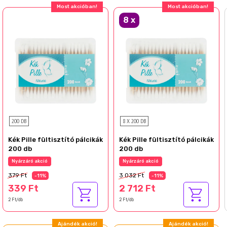
Most akcióban!
Most akcióban!
8
x
200 DB
8 X 200 DB
Kék Pille fültisztító pálcikák
Kék Pille fültisztító pálcikák
200 db
200 db
Nyárzáró akció
Nyárzáró akció
379 Ft
3 032 Ft
-11%
-11%
339 Ft
2 712 Ft
2 Ft/db
2 Ft/db
Ajándék akció!
Ajándék akció!