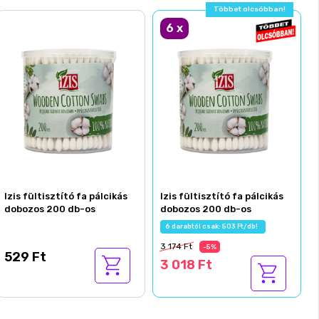
Többet olcsóbban!
6
x
Izis fültisztító fa pálcikás
Izis fültisztító fa pálcikás
dobozos 200 db-os
dobozos 200 db-os
6 darabtól csak: 503 Ft/db!
3 174 Ft
-5%
529 Ft
3 018 Ft