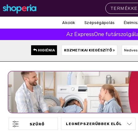
Akciók
Szépségápolás
Élelmis
Népszerű kategóriák
Az ExpressOne futárszolgálat
Szépségápolás
Élelmiszer
Mosás
Mosogatás
Takarítás
HIGIÉNIA
KOZMETIKAI KIEGÉSZÍTŐ
Nedves 
Baba-mama
Háztartás
Népszerű márkák
Pampers
Lenor
Finish
Violeta
Coccolino
Népszerű keresések
leukoplast
ariel
lenor
finish
pampers
SZŰRŐ