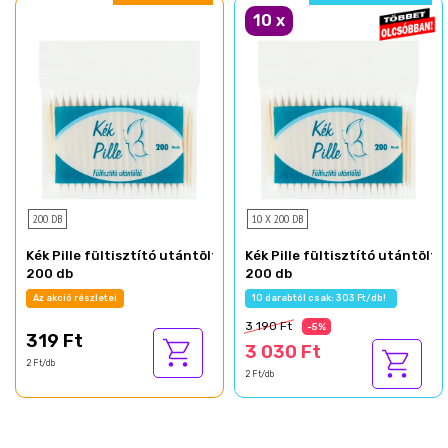
10
x
200 DB
10 X 200 DB
Kék Pille fültisztító utántöltő
Kék Pille fültisztító utántöltő
200 db
200 db
Az akció részletei
10 darabtól csak: 303 Ft/db!
3 190 Ft
-5%
319 Ft
3 030 Ft
2 Ft/db
2 Ft/db