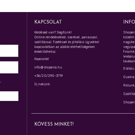
KAPCSOLAT
INF
Kérdésed van? Segítünk!
Shoperi
Online rendelésekkel, cserével, panasszal,
közelmú
szállítással, fizetéssel és jótállási ügyekkel
nagyker
kapcsolatban az alábbi elérhetőségeken
vegyipar
érdeklődhetsz:
finomk
Webáru
Kapcsolat
tevéken
info@shoperia.hu
Elállás
+36/20/290-3719
Gyakran
z­
Írj nekünk
Rólunk 
Szállít
Shoperi
KÖVESS MINKET!