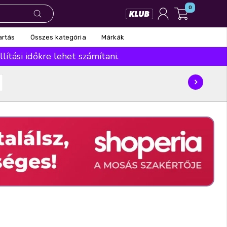
0
Összes kategória
Márkák
artás
ítási időkre lehet számítani.