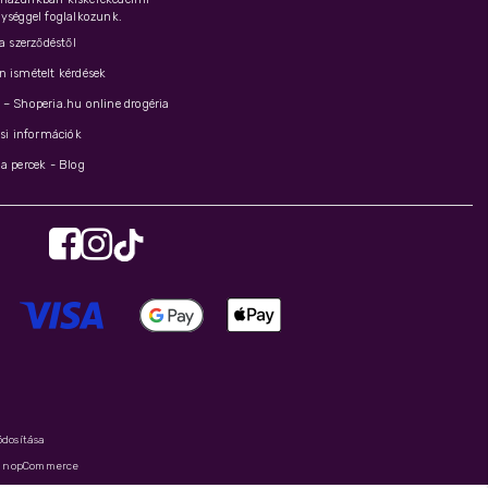
ységgel foglalkozunk.
 a szerződéstől
 ismételt kérdések
– Shoperia.hu online drogéria
ási információk
a percek - Blog
ódosítása
y
nopCommerce