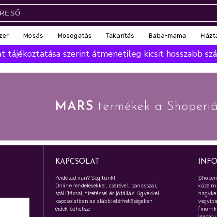
zer
Mosás
Mosogatás
Takarítás
Baba-mama
Házt
 tájékoztatása szerint átmenetileg kicsit hosszabb száll
MARS
termékek a Shoperi
KAPCSOLAT
INF
Kérdésed van? Segítünk!
Shoperi
Online rendelésekkel, cserével, panasszal,
közelmú
szállítással, fizetéssel és jótállási ügyekkel
nagyker
kapcsolatban az alábbi elérhetőségeken
vegyipar
érdeklődhetsz:
finomk
Webáru