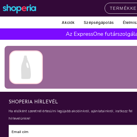
Akciók
Szépségápolás
Élelmis
Népszerű kategóriák
Az ExpressOne futárszolgálat
Szépségápolás
Élelmiszer
Mosás
Mosogatás
Takarítás
Baba-mama
Háztartás
Népszerű márkák
Pampers
Lenor
Violeta
Coccolino
Silan
Népszerű keresések
SHOPERIA HÍRLEVÉL
leukoplast
ariel
lenor
finish
Ha elsőként szeretnél értesülni legújabb akcióinkról, ajánlatainkról, iratkozz fel
hírlevelünkre!
pampers
Email cím