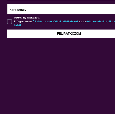
Keresztnév
GDPR-nyilatkozat.
Elfogadom az
Ál­ta­lá­nos szer­ző­dé­si fel­té­te­le­ket
és az
Adat­ke­ze­lé­si tá­jé­ko
ta­tót
.
FELIRATKOZOM