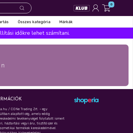
0
Összes kategória
Márkák
artás
ítási időkre lehet számítani.
án
ORMÁCIÓK
a.hu / CONe Trading Zrt. – egy
ltban alapított cég, amely eddig
eskedelmi tevékenységet folytatott ismert
i, háztartási vegyi áru, tisztítószer és
ozmetikai termékek kereskedelmével.
házunkban kiskerekedelmi