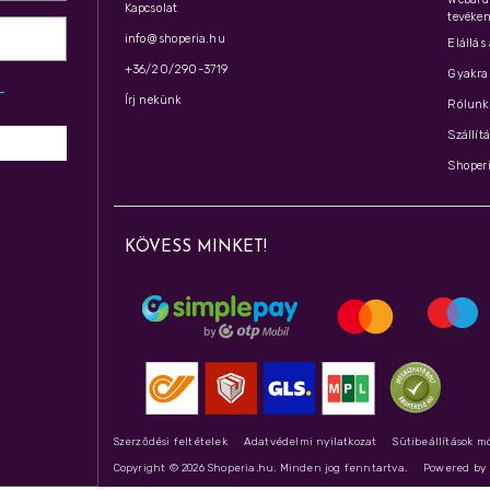
Kapcsolat
tevéken
info@shoperia.hu
Elállás
+36/20/290-3719
Gyakran
z­
Írj nekünk
Rólunk 
Szállít
Shoperi
KÖVESS MINKET!
Szerződési feltételek
Adatvédelmi nyilatkozat
Sütibeállítások m
Copyright © 2026 Shoperia.hu. Minden jog fenntartva.
Powered b