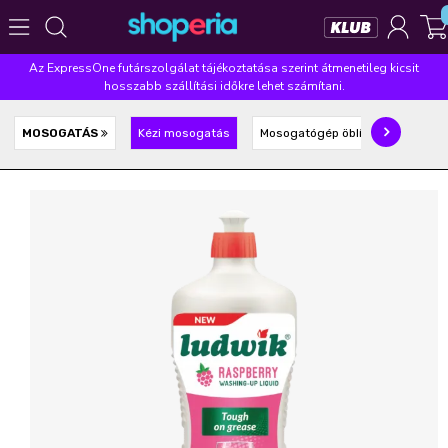
Az ExpressOne futárszolgálat tájékoztatása szerint átmenetileg kicsit
Népszerű kategóriák
hosszabb szállítási időkre lehet számítani.
Szépségápolás
Élelmiszer
Mosás
Mosogatás
MOSOGATÁS
Kézi mosogatás
Mosogatógép öblítő, só, tabletta
Takarítás
Baba-mama
Háztartás
Népszerű márkák
Pampers
Lenor
Violeta
Coccolino
Silan
Népszerű keresések
leukoplast
ariel
lenor
finish
pampers