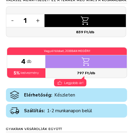
VÁLASSZ MENNYISÉGET!
EZ A TERMÉK MÉG NINCS A KOSARADBAN.
1
-
+
839 Ft/db
Vegyél többet, JOBBAN MEGÉRI!
4
db
5%
kedvezmény
797 Ft/db
Legjobb ár!
Elérhetőség:
Készleten
Szállítás:
1-2 munkanapon belül
GYAKRAN VÁSÁROLJÁK EGYÜTT