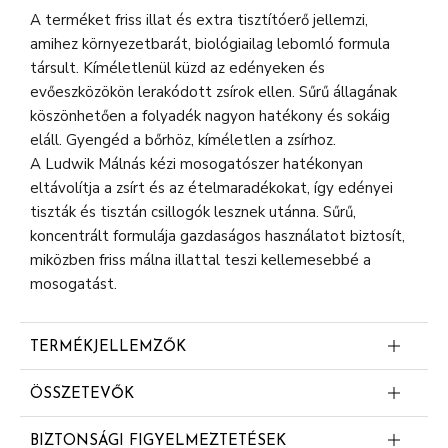
A terméket friss illat és extra tisztítóerő jellemzi,
amihez környezetbarát, biológiailag lebomló formula
társult. Kíméletlenül küzd az edényeken és
evőeszközökön lerakódott zsírok ellen. Sűrű állagának
köszönhetően a folyadék nagyon hatékony és sokáig
eláll. Gyengéd a bőrhöz, kíméletlen a zsírhoz.
A Ludwik Málnás kézi mosogatószer hatékonyan
eltávolítja a zsírt és az ételmaradékokat, így edényei
tiszták és tisztán csillogók lesznek utánna. Sűrű,
koncentrált formulája gazdaságos használatot biztosít,
miközben friss málna illattal teszi kellemesebbé a
mosogatást.
TERMÉKJELLEMZŐK
Hatékony zsíroldás és ételmaradék-eltávolítás
ÖSSZETEVŐK
Kristálytiszta és csillogó edények
5-15% anionos felületaktív anyagok
Sűrű, koncentrált formula – kevesebb is elegendő
BIZTONSÁGI FIGYELMEZTETÉSEK