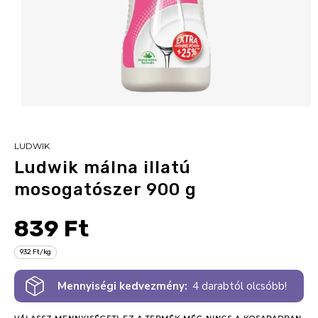
LUDWIK
Ludwik málna illatú
mosogatószer 900 g
839 Ft
932 Ft/kg
Mennyiségi kedvezmény:
4 darabtól olcsóbb!