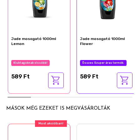
Jade mosogató 1000ml
Jade mosogató 1000ml
Lemon
Flower
Klubtagoknak olcsóbb!
Összes Szuper áras termék.
589 Ft
589 Ft
MÁSOK MÉG EZEKET IS MEGVÁSÁROLTÁK
Most akcióban!