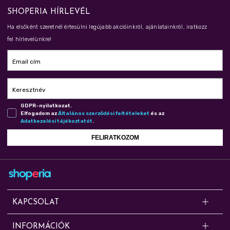
SHOPERIA HÍRLEVÉL
Ha elsőként szeretnél értesülni legújabb akcióinkról, ajánlatainkról, iratkozz
fel hírlevelünkre!
Email cím
Keresztnév
GDPR-nyilatkozat.
Elfogadom az
Ál­ta­lá­nos szer­ző­dé­si fel­té­te­le­ket
és az
Adat­ke­ze­lé­si tá­jé­koz­ta­tót
.
FELIRATKOZOM
KAPCSOLAT
Kérdésed van? Segítünk!
INFORMÁCIÓK