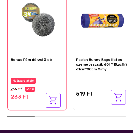
Bonus Fém dörzsi 3 db
Paclan Bunny Bags illatos
szemeteszsák 60l (*15zsák)
61cm*90cm 15my
Nyárzáró akció
259 Ft
-10%
519 Ft
233 Ft