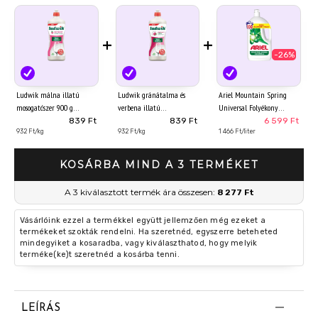
+
+
-26%
Ludwik málna illatú
Ludwik gránátalma és
Ariel Mountain Spring
mosogatószer 900 g
verbena illatú
Universal Folyékony
mosogatószer 900 g
Mosószer, 4.5 l, 100
839 Ft
839 Ft
6 599 Ft
932 Ft/kg
932 Ft/kg
Mosáshoz
1 466 Ft/liter
KOSÁRBA MIND A 3 TERMÉKET
A 3 kiválasztott termék ára összesen:
8 277 Ft
Vásárlóink ezzel a termékkel együtt jellemzően még ezeket a
termékeket szokták rendelni. Ha szeretnéd, egyszerre beteheted
mindegyiket a kosaradba, vagy kiválaszthatod, hogy melyik
terméke(ke)t szeretnéd a kosárba tenni.
LEÍRÁS