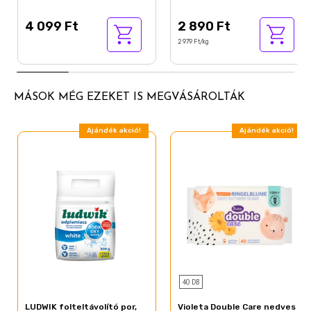
4 099 Ft
2 890 Ft
2 979 Ft/kg
MÁSOK MÉG EZEKET IS MEGVÁSÁROLTÁK
Ajándék akció!
Ajándék akció!
40 DB
LUDWIK folteltávolító por,
Violeta Double Care nedves