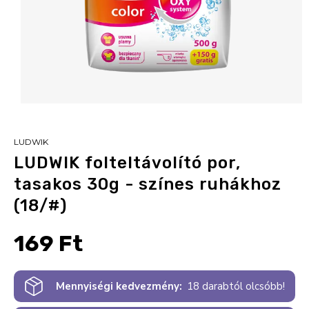
LUDWIK
LUDWIK folteltávolító por,
tasakos 30g - színes ruhákhoz
(18/#)
169 Ft
Mennyiségi kedvezmény:
18 darabtól olcsóbb!