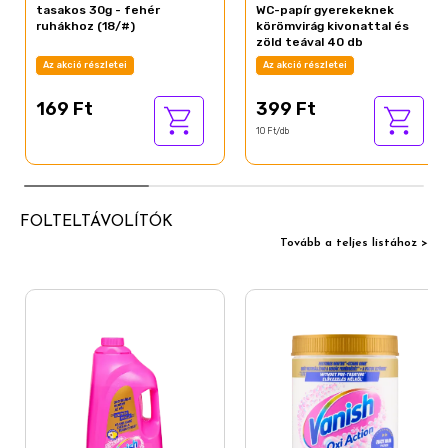
tasakos 30g - fehér
WC-papír gyerekeknek
ruhákhoz (18/#)
körömvirág kivonattal és
zöld teával 40 db
Az akció részletei
Az akció részletei
169 Ft
399 Ft
10 Ft/db
FOLTELTÁVOLÍTÓK
Tovább a teljes listához >