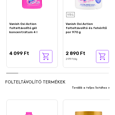
970 G
Vanish Oxi Action
Vanish Oxi Action
folteltávolító gél
folteltávolító és fehérítő
koncentrátum 4 l
por 970 g
4 099 Ft
2 890 Ft
2 979 Ft/kg
FOLTELTÁVOLÍTÓ TERMÉKEK
Tovább a teljes listához >