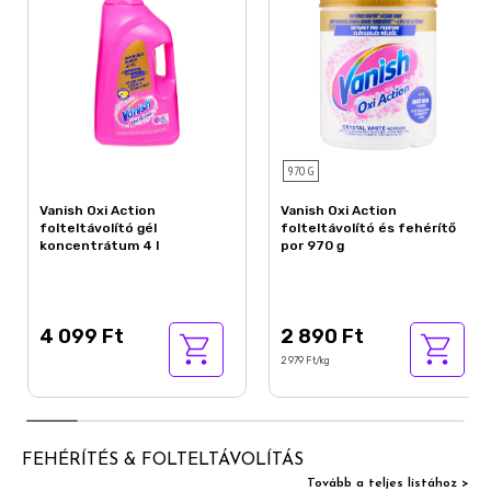
970 G
Vanish Oxi Action
Vanish Oxi Action
folteltávolító gél
folteltávolító és fehérítő
koncentrátum 4 l
por 970 g
4 099 Ft
2 890 Ft
2 979 Ft/kg
FEHÉRÍTÉS & FOLTELTÁVOLÍTÁS
Tovább a teljes listához >