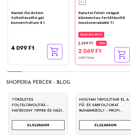
1 L
Vanish Oxi Action
Sanytol Fehér virágok
folteltávolító gél
klórmentes fertőtlenítő
koncentrátum 4 l
mosószeradalék 1 l
Nyárzáró akció
2 299 Ft
-10%
4 099 Ft
2 069 Ft
2 069 Ft/liter
SHOPERIA PERCEK - BLOG
TÖKÉLETES
HOGYAN TÁVOLÍTSUK EL A
FOLTELTÁVOLÍTÁS –
FŰ- ÉS SÁRFOLTOKAT
HATÉKONY TIPPEK ÉS HÁZI
RUHÁINKBÓL? – PROFI
PRAKTIKÁK
TIPPEK A MAKACS FOLTOK
ELLEN
ELOLVASOM
ELOLVASOM