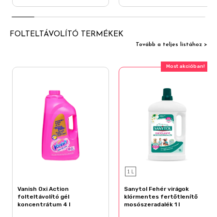
FOLTELTÁVOLÍTÓ TERMÉKEK
Tovább a teljes listához >
Most akcióban!
1 L
Vanish Oxi Action
Sanytol Fehér virágok
folteltávolító gél
klórmentes fertőtlenítő
koncentrátum 4 l
mosószeradalék 1 l