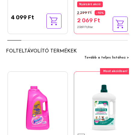
Nyárzáró akció
2 299 Ft
-10%
4 099 Ft
2 069 Ft
2 069 Ft/liter
FOLTELTÁVOLÍTÓ TERMÉKEK
Tovább a teljes listához >
Most akcióban!