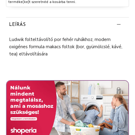
terméke(ke)t szeretnéd a kosárba tenni.
LEÍRÁS
Ludwik folteltávolító por fehér ruhákhoz, modern
oxigénes formula makacs foltok (bor, gyümölcslé, kávé,
tea) eltávolítására