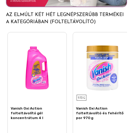
AZ ELMÚLT KÉT HÉT LEGNÉPSZERŰBB TERMÉKEI
A KATEGÓRIÁBAN (FOLTELTÁVOLÍTÓ)
970 G
Vanish Oxi Action
Vanish Oxi Action
folteltávolító gél
folteltávolító és fehérítő
koncentrátum 4 l
por 970 g