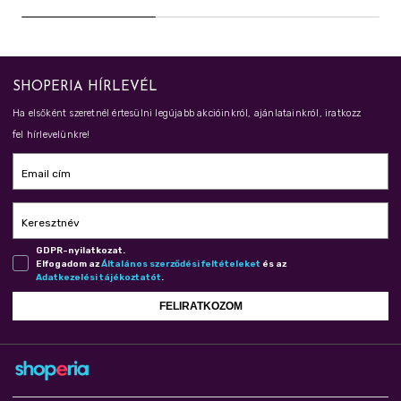
SHOPERIA HÍRLEVÉL
Ha elsőként szeretnél értesülni legújabb akcióinkról, ajánlatainkról, iratkozz
fel hírlevelünkre!
Email cím
Keresztnév
GDPR-nyilatkozat.
Elfogadom az
Ál­ta­lá­nos szer­ző­dé­si fel­té­te­le­ket
és az
Adat­ke­ze­lé­si tá­jé­koz­ta­tót
.
FELIRATKOZOM