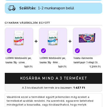
Szállítás:
1-2 munkanapon belül
GYAKRAN VÁSÁROLJÁK EGYÜTT
+
+
LUDWIK folteltávolító por,
LUDWIK folteltávolító por,
Violeta illatmentes
tasakos 30g - színes
tasakos 30g - fehér
toalettpapír 3 rétegű 16
ruhákhoz (18/#)
ruhákhoz (18/#)
tekercs Limited Edition
169 Ft
169 Ft
1 299 Ft
KOSÁRBA MIND A 3 TERMÉKET
A 3 kiválasztott termék ára összesen:
1 637 Ft
Vásárlóink ezzel a termékkel együtt jellemzően még ezeket a
termékeket szokták rendelni. Ha szeretnéd, egyszerre beteheted
mindegyiket a kosaradba, vagy kiválaszthatod, hogy melyik