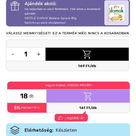
Ajándék akció:
Ha teljesíted az akció feltételeit, tiéd lehet a következő
ajándék:
NESTLE DAMAK Baklava Square 60g
Kattints az akció részleteihez!
VÁLASSZ MENNYISÉGET!
EZ A TERMÉK MÉG NINCS A KOSARADBAN.
1
-
+
169 Ft/db
Vegyél többet, JOBBAN MEGÉRI!
18
db
5%
kedvezmény
161 Ft/db
Legjobb ár!
Elérhetőség:
Készleten