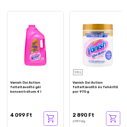
970 G
Vanish Oxi Action
Vanish Oxi Action
folteltávolító gél
folteltávolító és fehérítő
koncentrátum 4 l
por 970 g
4 099 Ft
2 890 Ft
2 979 Ft/kg