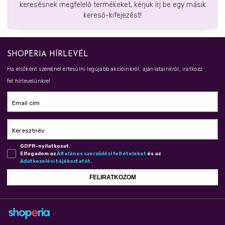
keresésnek megfelelő termékeket, kérjük írj be egy másik
kereső-kifejezést!
SHOPERIA HÍRLEVÉL
Ha elsőként szeretnél értesülni legújabb akcióinkról, ajánlatainkról, iratkozz
fel hírlevelünkre!
Email cím
Keresztnév
GDPR-nyilatkozat.
Elfogadom az
Ál­ta­lá­nos szer­ző­dé­si fel­té­te­le­ket
és az
Adat­ke­ze­lé­si tá­jé­koz­ta­tót
.
FELIRATKOZOM