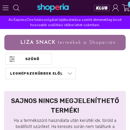
Az ExpressOne futárszolgálat tájékoztatása szerint átmenetileg kicsit
Népszerű kategóriák
hosszabb szállítási időkre lehet számítani.
Szépségápolás
Élelmiszer
Mosás
Mosogatás
LIZA SNACK
termékek a Shoperián
Takarítás
Baba-mama
Háztartás
Népszerű márkák
SZŰRŐ
Pampers
Lenor
Violeta
Coccolino
Silan
Népszerű keresések
leukoplast
ariel
lenor
finish
pampers
SAJNOS NINCS MEGJELENÍTHETŐ
TERMÉK!
Ha a termékszűrő használata után kerültél ide, töröld a
beállított szűrőket. Ha keresés során nem találtunk a