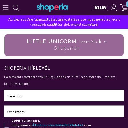
Az ExpressOne futárszolgálat tájékoztatása szerint átmenetileg kicsit
Népszerű kategóriák
hosszabb szállítási időkre lehet számítani.
Szépségápolás
Élelmiszer
Mosás
Mosogatás
LITTLE UNICORM
termékek a
Takarítás
Baba-mama
Háztartás
Shoperián
Népszerű márkák
Pampers
Lenor
Violeta
Coccolino
Silan
SHOPERIA HÍRLEVÉL
Népszerű keresések
Ha elsőként szeretnél értesülni legújabb akcióinkról, ajánlatainkról, iratkozz
fel hírlevelünkre!
leukoplast
ariel
lenor
finish
pampers
Email cím
Keresztnév
GDPR-nyilatkozat.
Elfogadom az
Ál­ta­lá­nos szer­ző­dé­si fel­té­te­le­ket
és az