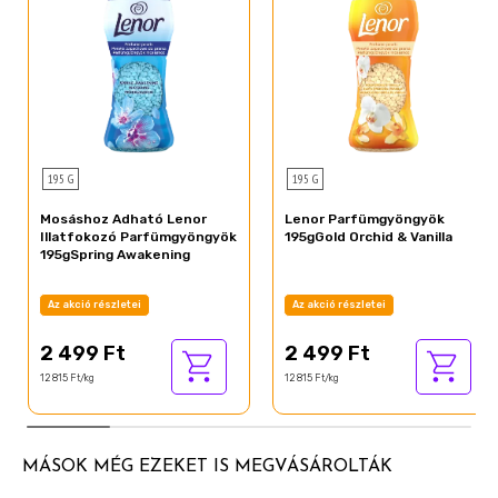
195 G
195 G
Mosáshoz Adható Lenor
Lenor Parfümgyöngyök
Illatfokozó Parfümgyöngyök
195gGold Orchid & Vanilla
195gSpring Awakening
Az akció részletei
Az akció részletei
2 499 Ft
2 499 Ft
12 815 Ft/kg
12 815 Ft/kg
MÁSOK MÉG EZEKET IS MEGVÁSÁROLTÁK