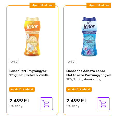
Ajándék akció!
Ajándék akció!
195 G
195 G
Lenor Parfümgyöngyök
Mosáshoz Adható Lenor
195gGold Orchid & Vanilla
Illatfokozó Parfümgyöngyök
195gSpring Awakening
Az akció részletei
Az akció részletei
2 499 Ft
2 499 Ft
12 815 Ft/kg
12 815 Ft/kg