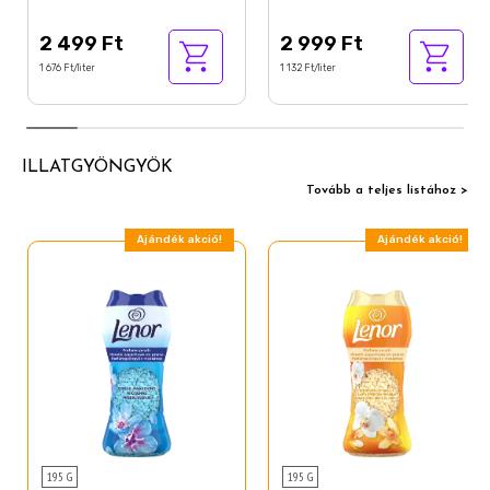
2 499 Ft
2 999 Ft
1 676 Ft/liter
1 132 Ft/liter
ILLATGYÖNGYÖK
Tovább a teljes listához >
Ajándék akció!
Ajándék akció!
195 G
195 G