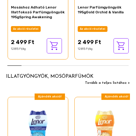
Mosáshoz Adható Lenor
Lenor Parfümgyöngyök
Illatfokozó Parfümgyöngyök
195gGold Orchid & Vanilla
195gSpring Awakening
Az akció részletei
Az akció részletei
2 499 Ft
2 499 Ft
12 815 Ft/kg
12 815 Ft/kg
ILLATGYÖNGYÖK, MOSÓPARFÜMÖK
Tovább a teljes listához >
Ajándék akció!
Ajándék akció!