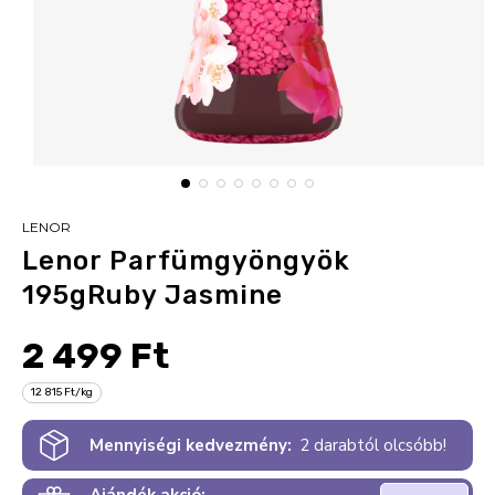
LENOR
Lenor Parfümgyöngyök
195gRuby Jasmine
2 499 Ft
12 815 Ft/kg
Mennyiségi kedvezmény:
2 darabtól olcsóbb!