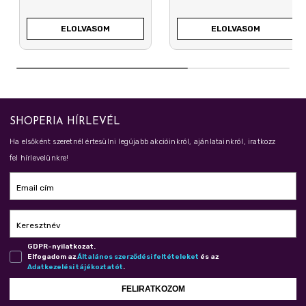
ELOLVASOM
ELOLVASOM
SHOPERIA HÍRLEVÉL
Ha elsőként szeretnél értesülni legújabb akcióinkról, ajánlatainkról, iratkozz
fel hírlevelünkre!
Email cím
Keresztnév
GDPR-nyilatkozat.
Elfogadom az
Ál­ta­lá­nos szer­ző­dé­si fel­té­te­le­ket
és az
Adat­ke­ze­lé­si tá­jé­koz­ta­tót
.
FELIRATKOZOM