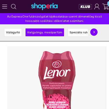
Az ExpressOne futárszolgálat tájékoztatása szerint átmenetileg kicsit
Népszerű kategóriák
hosszabb szállítási időkre lehet számítani.
Szépségápolás
Élelmiszer
Mosás
Mosogatás
Vízlágyító
Illatgyöngy, mosóparfüm
Speciális ruhaápoló
Takarítás
Baba-mama
Háztartás
Népszerű márkák
Pampers
Lenor
Finish
Violeta
Coccolino
Népszerű keresések
leukoplast
ariel
lenor
finish
pampers