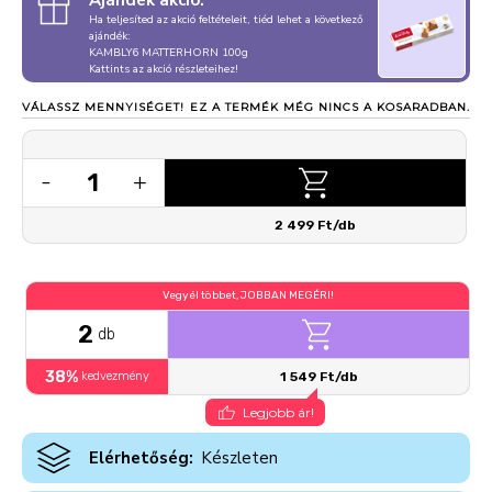
Ajándék akció:
Ha teljesíted az akció feltételeit, tiéd lehet a következő
ajándék:
KAMBLY6 MATTERHORN 100g
Kattints az akció részleteihez!
VÁLASSZ MENNYISÉGET!
EZ A TERMÉK MÉG NINCS A KOSARADBAN.
1
-
+
2 499 Ft/db
Vegyél többet, JOBBAN MEGÉRI!
2
db
38%
kedvezmény
1 549 Ft/db
Legjobb ár!
Elérhetőség:
Készleten