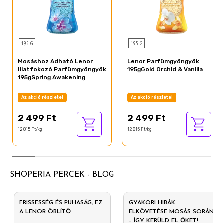
195 G
195 G
Mosáshoz Adható Lenor
Lenor Parfümgyöngyök
Illatfokozó Parfümgyöngyök
195gGold Orchid & Vanilla
195gSpring Awakening
Az akció részletei
Az akció részletei
2 499 Ft
2 499 Ft
12 815 Ft/kg
12 815 Ft/kg
SHOPERIA PERCEK - BLOG
FRISSESSÉG ÉS PUHASÁG, EZ
GYAKORI HIBÁK
A LENOR ÖBLÍTŐ
ELKÖVETÉSE MOSÁS SORÁN
– ÍGY KERÜLD EL ŐKET!