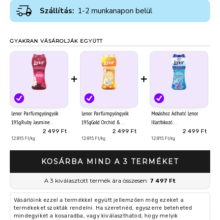
Szállítás:
1-2 munkanapon belül
GYAKRAN VÁSÁROLJÁK EGYÜTT
+
+
Lenor Parfümgyöngyök
Lenor Parfümgyöngyök
Mosáshoz Adható Lenor
195gRuby Jasmine
195gGold Orchid &
Illatfokozó
Vanilla
Parfümgyöngyök
2 499 Ft
2 499 Ft
2 499 Ft
12 815 Ft/kg
12 815 Ft/kg
195gSpring Awakening
12 815 Ft/kg
KOSÁRBA MIND A 3 TERMÉKET
A 3 kiválasztott termék ára összesen:
7 497 Ft
Vásárlóink ezzel a termékkel együtt jellemzően még ezeket a
termékeket szokták rendelni. Ha szeretnéd, egyszerre beteheted
mindegyiket a kosaradba, vagy kiválaszthatod, hogy melyik