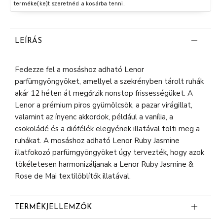
terméke(ke)t szeretnéd a kosárba tenni.
LEÍRÁS
Fedezze fel a mosáshoz adható Lenor
parfümgyöngyöket, amellyel a szekrényben tárolt ruhák
akár 12 héten át megőrzik nonstop frissességüket. A
Lenor a prémium piros gyümölcsök, a pazar virágillat,
valamint az ínyenc akkordok, például a vanília, a
csokoládé és a diófélék elegyének illatával tölti meg a
ruhákat. A mosáshoz adható Lenor Ruby Jasmine
illatfokozó parfümgyöngyöket úgy tervezték, hogy azok
tökéletesen harmonizáljanak a Lenor Ruby Jasmine &
Rose de Mai textilöblítők illatával.
TERMÉKJELLEMZŐK