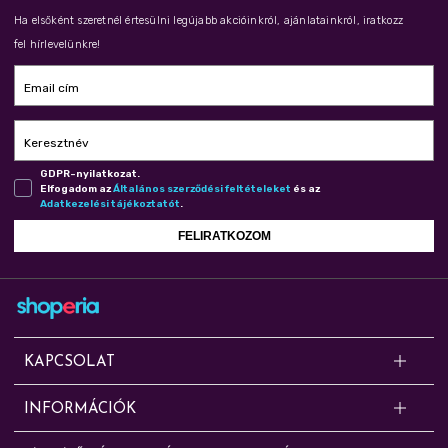
Ha elsőként szeretnél értesülni legújabb akcióinkról, ajánlatainkról, iratkozz
fel hírlevelünkre!
Email cím
Keresztnév
GDPR-nyilatkozat.
Elfogadom az
Ál­ta­lá­nos szer­ző­dé­si fel­té­te­le­ket
és az
Adat­ke­ze­lé­si tá­jé­koz­ta­tót
.
FELIRATKOZOM
KAPCSOLAT
Kérdésed van? Segítünk!
INFORMÁCIÓK
Online rendelésekkel, cserével, panasszal, szállítással, fizetéssel és