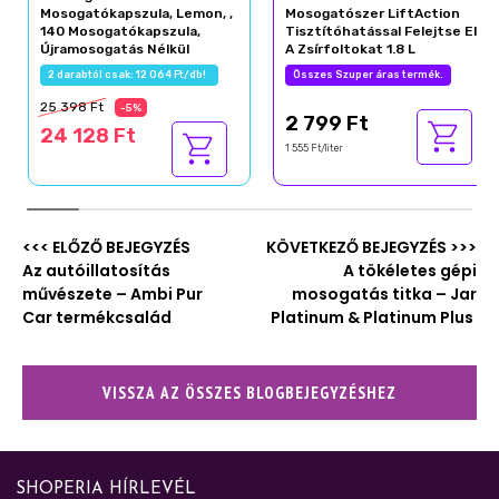
Mosogatókapszula, Lemon, ,
Mosogatószer LiftAction
140 Mosogatókapszula,
Tisztítóhatással Felejtse El
Újramosogatás Nélkül
A Zsírfoltokat 1.8 L
2 darabtól csak: 12 064 Ft/db!
Összes Szuper áras termék.
25 398 Ft
-5%
2 799 Ft
24 128 Ft
1 555 Ft/liter
<<< ELŐZŐ BEJEGYZÉS
KÖVETKEZŐ BEJEGYZÉS >>>
Az autóillatosítás
A tökéletes gépi
művészete – Ambi Pur
mosogatás titka – Jar
Car termékcsalád
Platinum & Platinum Plus
VISSZA AZ ÖSSZES BLOGBEJEGYZÉSHEZ
SHOPERIA HÍRLEVÉL