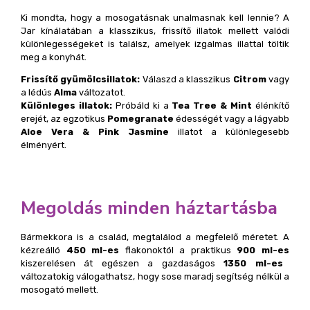
Ki mondta, hogy a mosogatásnak unalmasnak kell lennie? A
Jar kínálatában a klasszikus, frissítő illatok mellett valódi
különlegességeket is találsz, amelyek izgalmas illattal töltik
meg a konyhát.
Frissítő gyümölcsillatok:
Válaszd a klasszikus
Citrom
vagy
a lédús
Alma
változatot.
Különleges illatok:
Próbáld ki a
Tea Tree & Mint
élénkítő
erejét, az egzotikus
Pomegranate
édességét vagy a lágyabb
Aloe Vera & Pink
Jasmine
illatot a különlegesebb
élményért.
Megoldás minden háztartásba
Bármekkora is a család, megtalálod a megfelelő méretet. A
kézreálló
450 ml
-es
flakonoktól a praktikus
900 ml
-es
kiszerelésen át egészen a gazdaságos
1350 ml
-es
változatokig válogathatsz, hogy sose maradj segítség nélkül a
mosogató mellett.