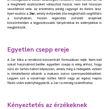
a megfelelő eszközöket választod hozzá, nem kell hosszan
vesződnöd vele, az eredmény pedig ragyogó és illatos lesz.
Ilyen eszköz a
Jar
, amely évtizedek óta megbízható segítőtárs
a konyhában, hiszen legendás zsíroldó erejének
köszönhetően a legpiszkosabb tányérokkal és edényekkel is
megbirkózik.
Egyetlen csepp ereje
A
Jar
titka a rendkívül koncentrált formulában rejlik. Nem kell
sokat használnod belőle: egyetlen csepp is elég ahhoz, hogy
sűrű és tartós habot képezzen, amely még a hidegebb vízben
is kíméletlenül elbánik a makacs zsíros szennyeződésekkel.
Legyen szó a vasárnapi sültes tálról vagy az egész napos
főzés utáni edényhegyekről, a Jar-ra mindig számíthatsz.
Kényeztetés az érzékeknek