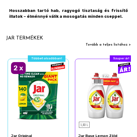
Hosszabban tartó hab, ragyogó tisztaság és frissítő
illatok – élménnyé válik a mosogatás minden cseppel.
JAR TERMÉKEK
Tovább a teljes listához >
Többet olcsóbban!
Szuper ár!
2
x
1,80 L
Jar Original
Jar Base Lemon Zöld