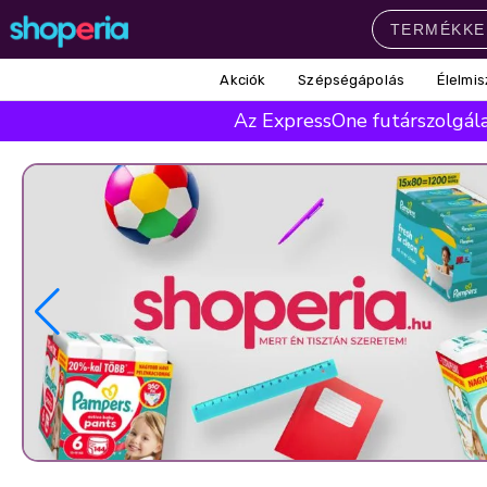
Akciók
Szépségápolás
Élelmis
Népszerű kategóriák
Az ExpressOne futárszolgálat
Szépségápolás
Élelmiszer
Mosás
Mosogatás
Takarítás
Baba-mama
Háztartás
Népszerű márkák
Pampers
Lenor
Finish
Violeta
Coccolino
Népszerű keresések
leukoplast
ariel
lenor
finish
pampers