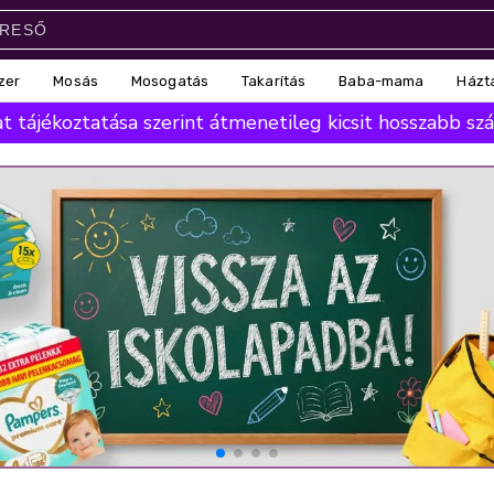
zer
Mosás
Mosogatás
Takarítás
Baba-mama
Házt
 tájékoztatása szerint átmenetileg kicsit hosszabb száll