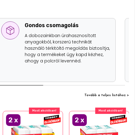
Gondos csomagolás
A dobozainkban úrahasznosított
anyagokból, korszerű technikát
használó térkitöltő megoldás biztosítja,
hogy a termékeket úgy kapd kézhez,
ahogy a polcról levennéd.
Tovább a teljes listához >
Most akcióban!
Most akcióban!
2
x
2
x