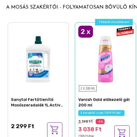
A MOSÁS SZAKÉRTŐI - FOLYAMATOSAN BŐVÜLŐ KÍ
Többet olcsóbban!
2
x
2 X 200 ML
Sanytol Fertőtlenítő
Vanish Gold előkezelő gél
Mosószeradalék 1L Active
200 ml
Fresh
2 darabtól csak: 1 519 Ft/db!
3 198 Ft
-5%
2 299 Ft
3 038 Ft
7 595 Ft/liter