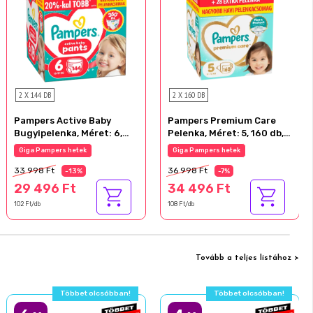
2 X 144 DB
2 X 160 DB
Pampers Active Baby
Pampers Premium Care
Bugyipelenka, Méret: 6,
Pelenka, Méret: 5, 160 db,
144 db Pelenka, 13kg-19kg
11kg-16kg
Giga Pampers hetek
Giga Pampers hetek
33 998 Ft
36 998 Ft
-13%
-7%
29 496 Ft
34 496 Ft
102 Ft/db
108 Ft/db
Tovább a teljes listához >
Többet olcsóbban!
Többet olcsóbban!