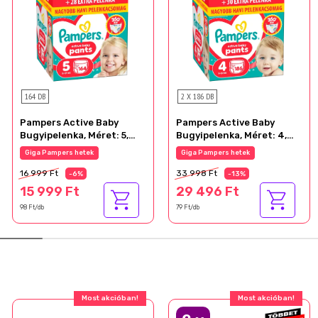
164 DB
2 X 186 DB
Pampers Active Baby
Pampers Active Baby
Bugyipelenka, Méret: 5,
Bugyipelenka, Méret: 4,
164 db Pelenka, 11kg-17kg
186 db Pelenka, 9kg-15kg
Giga Pampers hetek
Giga Pampers hetek
16 999 Ft
33 998 Ft
-6%
-13%
15 999 Ft
29 496 Ft
98 Ft/db
79 Ft/db
Most akcióban!
Most akcióban!