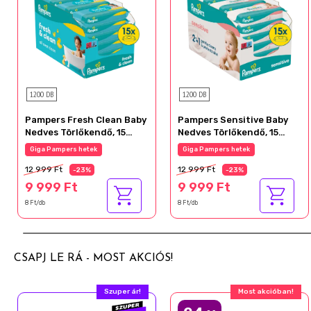
1200 DB
1200 DB
Pampers Fresh Clean Baby
Pampers Sensitive Baby
Nedves Törlőkendő, 15
Nedves Törlőkendő, 15
Csomag x 80 Törlőkendő
Csomag x 80 Törlőkendő =
Giga Pampers hetek
Giga Pampers hetek
db Baba Nedves
1200 db Baba Nedves
12 999 Ft
12 999 Ft
Törlőkendő
Törlőkendő
-23%
-23%
9 999 Ft
9 999 Ft
8 Ft/db
8 Ft/db
CSAPJ LE RÁ - MOST AKCIÓS!
Szuper ár!
Most akcióban!