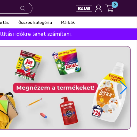
0
Összes kategória
Márkák
artás
ítási időkre lehet számítani.