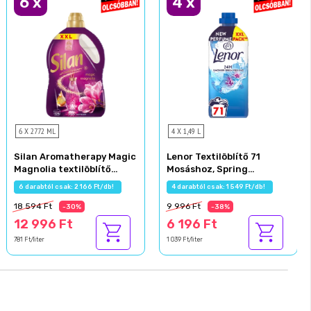
6
x
4
x
6 X 2772 ML
4 X 1,49 L
Silan Aromatherapy Magic
Lenor Textilöblítő 71
Magnolia textilöblítő
Mosáshoz, Spring
koncentrátum 126 mosás
Awakening
6 darabtól csak: 2 166 Ft/db!
4 darabtól csak: 1 549 Ft/db!
2772 ml
18 594 Ft
9 996 Ft
-30%
-38%
12 996 Ft
6 196 Ft
781 Ft/liter
1 039 Ft/liter