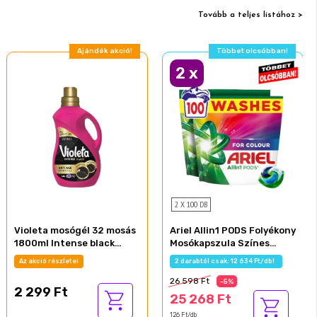
Tovább a teljes listához >
Ajándék akció!
Többet olcsóbban!
2
x
2 X 100 DB
Violeta mosógél 32 mosás
Ariel Allin1 PODS Folyékony
1800ml Intense black
Mosókapszula Színes
fekete ruhákhoz
Ruhákhoz, 100 Mosáshoz
Az akció részletei
2 darabtól csak: 12 634 Ft/db!
26 598 Ft
-5%
2 299 Ft
25 268 Ft
126 Ft/db