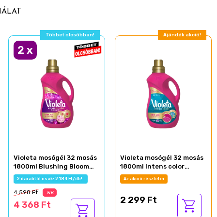
NÁLAT
Többet olcsóbban!
Ajándék akció!
2
x
Violeta mosógél 32 mosás
Violeta mosógél 32 mosás
1800ml Blushing Bloom
1800ml Intens color
károsodott ruhákhoz
színes ruhákhoz
2 darabtól csak: 2 184 Ft/db!
Az akció részletei
4 598 Ft
-5%
2 299 Ft
4 368 Ft