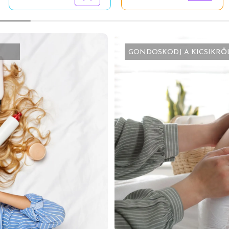
GONDOSKODJ A KICSIKRŐ