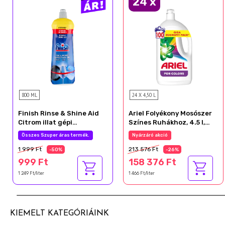
24
x
800 ML
24 X 4,50 L
Finish Rinse & Shine Aid
Ariel Folyékony Mosószer
Citrom illat gépi
Színes Ruhákhoz, 4.5 l,
öblítőszer 800 ml
100 Mosáshoz
Összes Szuper áras termék.
Nyárzáró akció
1 999 Ft
213 576 Ft
-50%
-26%
999 Ft
158 376 Ft
1 249 Ft/liter
1 466 Ft/liter
KIEMELT KATEGÓRIÁINK