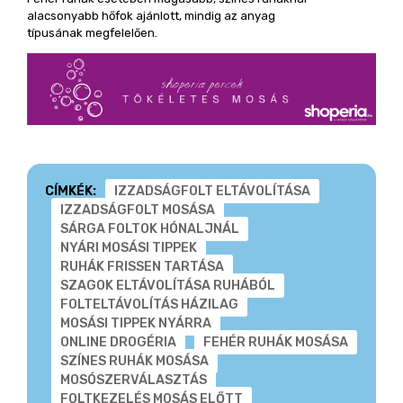
alacsonyabb hőfok ajánlott, mindig az anyag
típusának megfelelően.
CÍMKÉK:
IZZADSÁGFOLT ELTÁVOLÍTÁSA
IZZADSÁGFOLT MOSÁSA
SÁRGA FOLTOK HÓNALJNÁL
NYÁRI MOSÁSI TIPPEK
RUHÁK FRISSEN TARTÁSA
SZAGOK ELTÁVOLÍTÁSA RUHÁBÓL
FOLTELTÁVOLÍTÁS HÁZILAG
MOSÁSI TIPPEK NYÁRRA
ONLINE DROGÉRIA
FEHÉR RUHÁK MOSÁSA
SZÍNES RUHÁK MOSÁSA
MOSÓSZERVÁLASZTÁS
FOLTKEZELÉS MOSÁS ELŐTT