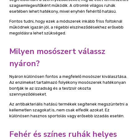
szagsemlegesítőként működik. A citromlé világos ruhák
esetében lehet hatékony, mivel enyhén fehérítő hatású.
Fontos tudni, hogy ezek a módszerek inkább friss foltoknál
működnek igazán jól, a régebbi elszíneződésekhez erősebb
megoldásra lehet szükséged.
Milyen mosószert válassz
nyáron?
Nyáron különösen fontos a megfelelő mosószer kiválasztása.
Az enzimeket tartalmazó folyékony mosószerek hatékonyan
bontják le az izzadság és a testzsír okozta
szennyeződéseket.
Az antibakteriális hatású termékek segítenek megszüntetni a
kellemetlen szagokat is, nem csak elfedik azokat. Ez
különösen hasznos sportolás vagy erősebb izzadás esetén.
Fehér és színes ruhák helyes