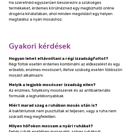
Ha szeretnéd egyszerűen beszerezni a szükséges
termékeket, érdemes körülnézned egy megbízható online
drogéria kínálatában, ahol minden megoldást egy helyen
megtalálsz a nyári mosáshoz.
Gyakori kérdések
Hogyan lehet eltávolítani a régi izzadságfoltot?
Régi foltok esetén érdemes kombinálni az előkezelést és egy
erősebb, enzimes mosószert, illetve szükség esetén többszöri
mosást alkalmazni.
Melyik a legjobb mosószer izzadság ellen?
Az enzimes, folyékony mosószerek és az antibakteriális
formulák a leghatékonyabbak.
Miért marad szag a ruhában mosás után is?
A baktériumok nem pusztultak el teljesen, vagy a ruha nem
száradt meg megfelelően.
Milyen hőfokon mossam a nyári ruhákat?
Fehér ruhák esetében magasabb, színes ruháknál