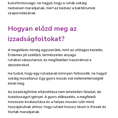
kulcsfontosságú: ne hagyd, hogy a ruhák sokáig
nedvesen maradjanak, mert ez kedvez a baktériumok
szaporodásának.
Hogyan előzd meg az
izzadságfoltokat?
A megelőzés mindig egyszerűbb, mint az utólagos kezelés.
Érdemes jól szellőző, természetes anyagú
ruhákat választanod, és megfelelően használnod a
dezodorokat.
Ha tudod, hogy egy ruhadarab könnyen foltosodik, ne hagyd
sokáig mosatlanul. Egy gyors mosás sok kellemetlenségtől
kímél meg.
Az izzadságfoltok eltávolítása nem lehetetlen feladat, de
tudatosságot igényel. A gyors előkezelés, a megfelelő
mosószer kiválasztása és a helyes mosási rutin mind
hozzájárulnak ahhoz, hogy ruháid hosszú távon is frissek és
tiszták maradjanak.