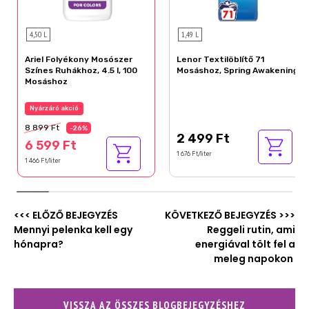
4,50 L
1,49 L
Ariel Folyékony Mosószer
Lenor Textilöblítő 71
Színes Ruhákhoz, 4.5 l, 100
Mosáshoz, Spring Awakening
Mosáshoz
Nyárzáró akció
8 899 Ft
-26%
2 499 Ft
6 599 Ft
1 676 Ft/liter
1 466 Ft/liter
<<< ELŐZŐ BEJEGYZÉS
KÖVETKEZŐ BEJEGYZÉS >>>
Mennyi pelenka kell egy
Reggeli rutin, ami
hónapra?
energiával tölt fel a
meleg napokon
VISSZA AZ ÖSSZES BLOGBEJEGYZÉSHEZ