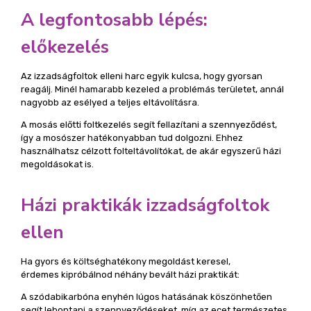
A legfontosabb lépés:
előkezelés
Az izzadságfoltok elleni harc egyik kulcsa, hogy gyorsan
reagálj. Minél hamarabb kezeled a problémás területet, annál
nagyobb az esélyed a teljes eltávolításra.
A mosás előtti foltkezelés segít fellazítani a szennyeződést,
így a mosószer hatékonyabban tud dolgozni. Ehhez
használhatsz célzott folteltávolítókat, de akár egyszerű házi
megoldásokat is.
Házi praktikák izzadságfoltok
ellen
Ha gyors és költséghatékony megoldást keresel,
érdemes kipróbálnod néhány bevált házi praktikát:
A szódabikarbóna enyhén lúgos hatásának köszönhetően
segít lebontani a szennyeződéseket, míg az ecet természetes