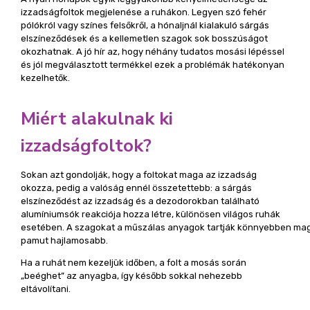
izzadságfoltok megjelenése a ruhákon. Legyen szó fehér
pólókról vagy színes felsőkről, a hónaljnál kialakuló sárgás
elszíneződések és a kellemetlen szagok sok bosszúságot
okozhatnak. A jó hír az, hogy néhány tudatos mosási lépéssel
és jól megválasztott termékkel ezek a problémák hatékonyan
kezelhetők.
Miért alakulnak ki
izzadságfoltok?
Sokan azt gondolják, hogy a foltokat maga az izzadság
okozza, pedig a valóság ennél összetettebb: a sárgás
elszíneződést az izzadság és a dezodorokban található
alumíniumsók reakciója hozza létre, különösen világos ruhák
esetében. A szagokat a műszálas anyagok tartják könnyebben mag
pamut hajlamosabb.
Ha a ruhát nem kezeljük időben, a folt a mosás során
„beéghet” az anyagba, így később sokkal nehezebb
eltávolítani.