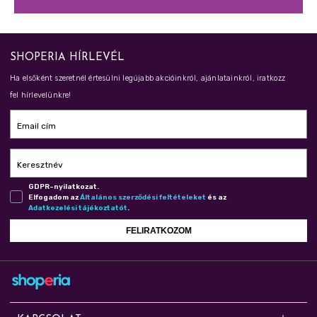
SHOPERIA HÍRLEVÉL
Ha elsőként szeretnél értesülni legújabb akcióinkról, ajánlatainkról, iratkozz
fel hírlevelünkre!
Email cím
Keresztnév
GDPR-nyilatkozat.
Elfogadom az
Ál­ta­lá­nos szer­ző­dé­si fel­té­te­le­ket
és az
Adat­ke­ze­lé­si tá­jé­koz­ta­tót
.
FELIRATKOZOM