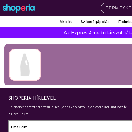
Akciók
Szépségápolás
Élelmis
Népszerű kategóriák
Az ExpressOne futárszolgálat
Szépségápolás
Élelmiszer
Mosás
Mosogatás
Takarítás
Baba-mama
Háztartás
Népszerű márkák
Pampers
Lenor
Violeta
Coccolino
Silan
Népszerű keresések
SHOPERIA HÍRLEVÉL
leukoplast
ariel
lenor
finish
Ha elsőként szeretnél értesülni legújabb akcióinkról, ajánlatainkról, iratkozz fel
hírlevelünkre!
pampers
Email cím