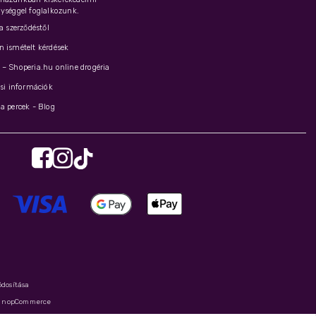
ységgel foglalkozunk.
 a szerződéstől
 ismételt kérdések
– Shoperia.hu online drogéria
ási információk
a percek - Blog
ódosítása
y
nopCommerce