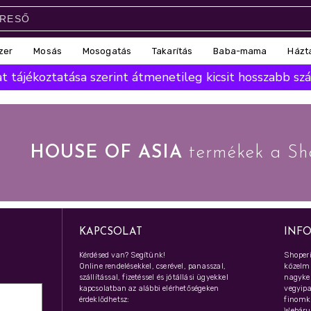
zer
Mosás
Mosogatás
Takarítás
Baba-mama
Házt
 tájékoztatása szerint átmenetileg kicsit hosszabb száll
HOUSE OF ASIA
termékek a Sh
KAPCSOLAT
INF
Kérdésed van? Segítünk!
Shoperi
Online rendelésekkel, cserével, panasszal,
közelmú
szállítással, fizetéssel és jótállási ügyekkel
nagyker
kapcsolatban az alábbi elérhetőségeken
vegyipar
érdeklődhetsz:
finomk
Webáru