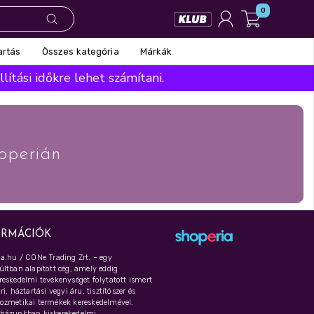
0
Összes kategória
Márkák
artás
ítási időkre lehet számítani.
operián
ORMÁCIÓK
a.hu / CONe Trading Zrt. – egy
ltban alapított cég, amely eddig
eskedelmi tevékenységet folytatott ismert
i, háztartási vegyi áru, tisztítószer és
ozmetikai termékek kereskedelmével.
házunkban kiskerekedelmi