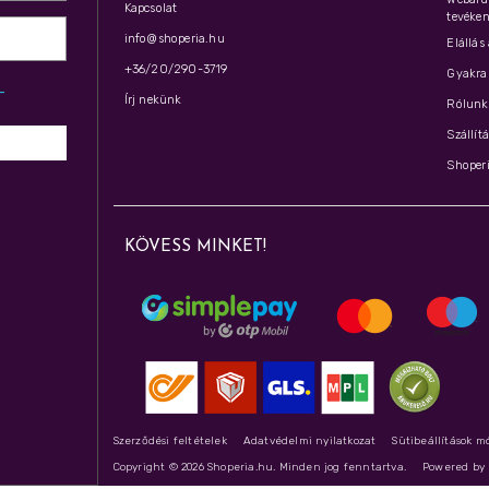
Kapcsolat
tevéken
info@shoperia.hu
Elállás
+36/20/290-3719
Gyakran
z­
Írj nekünk
Rólunk 
Szállít
Shoperi
KÖVESS MINKET!
Szerződési feltételek
Adatvédelmi nyilatkozat
Sütibeállítások m
Copyright © 2026 Shoperia.hu. Minden jog fenntartva.
Powered b