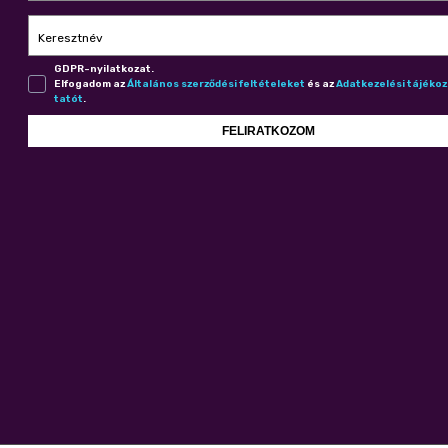
Keresztnév
GDPR-nyilatkozat.
Elfogadom az
Ál­ta­lá­nos szer­ző­dé­si fel­té­te­le­ket
és az
Adat­ke­ze­lé­si tá­jé­ko
ta­tót
.
FELIRATKOZOM