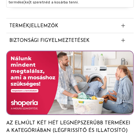
terméke(ke)t szeretnéd a kosárba tenni.
TERMÉKJELLEMZŐK
Cseresznye és rózsaszín cseresznyefavirág
BIZTONSÁGI FIGYELMEZTETÉSEK
Glade® légfrissítő aeroszol - Floral Cherries® Figyelem
Tűzveszélyes aeroszol. Az edényben túlnyomás
uralkodik: hő hatására megrepedhet. Gyermekektől
elzárva tartandó. Napfénytől védendő. Nem érheti 50°C
hőmérsékletet meghaladó hő. Hőtől, forró felületektől,
szikrától, nyílt lángtól és más gyújtóforrástól távol
tartandó. Tilos a dohányzás. Tilos nyílt lángra vagy más
gyújtóforrásra permetezni. Ne lyukassza ki vagy égesse
el, még használat után sem. Csak jól szellőztetett
helyen használható. Hűvös, száraz helyen tárolja. Az
AZ ELMÚLT KÉT HÉT LEGNÉPSZERŰBB TERMÉKEI
illatokra érzékeny vásárlók használják kellő
A KATEGÓRIÁBAN (LÉGFRISSÍTŐ ÉS ILLATOSÍTÓ)
elővigyázatossággal a terméket. A légfrissítők