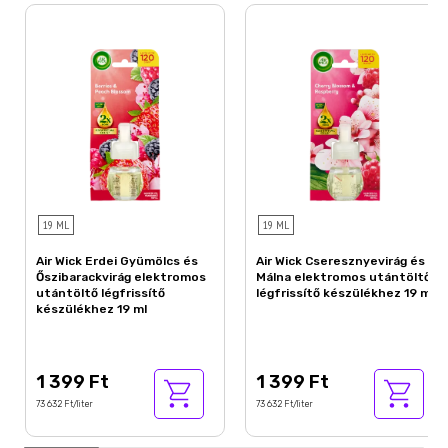
használata nem helyettesíti a megfelelő higiéniát.
19 ML
19 ML
Air Wick Erdei Gyümölcs és
Air Wick Cseresznyevirág és
Őszibarackvirág elektromos
Málna elektromos utántöltő
utántöltő légfrissítő
légfrissítő készülékhez 19 ml
készülékhez 19 ml
1 399 Ft
1 399 Ft
73 632 Ft/liter
73 632 Ft/liter