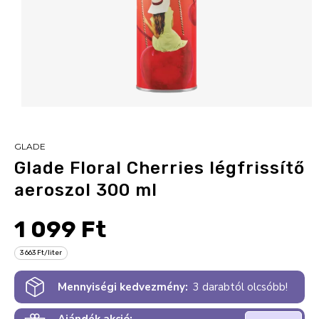
GLADE
Glade Floral Cherries légfrissítő
aeroszol 300 ml
1 099 Ft
3 663 Ft/liter
Mennyiségi kedvezmény:
3 darabtól olcsóbb!