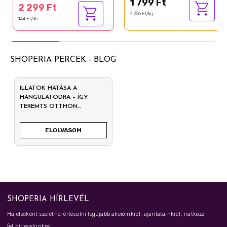
1 799 Ft
2 299 Ft
9 226 Ft/kg
144 Ft/db
SHOPERIA PERCEK - BLOG
ILLATOK HATÁSA A
HANGULATODRA – ÍGY
TEREMTS OTTHON
HARMÓNIÁT
ELOLVASOM
SHOPERIA HÍRLEVÉL
Ha elsőként szeretnél értesülni legújabb akcióinkról, ajánlatainkról, iratkozz
fel hírlevelünkre!