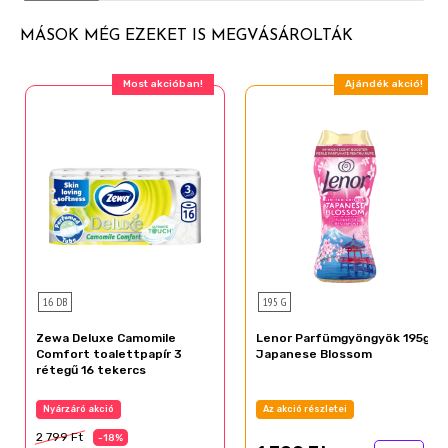
MÁSOK MÉG EZEKET IS MEGVÁSÁROLTÁK
Most akcióban!
Ajándék akció!
16 DB
195 G
Zewa Deluxe Camomile
Lenor Parfümgyöngyök 195g,
Comfort toalettpapír 3
Japanese Blossom
rétegű 16 tekercs
Nyárzáró akció
Az akció részletei
2 799 Ft
-18%