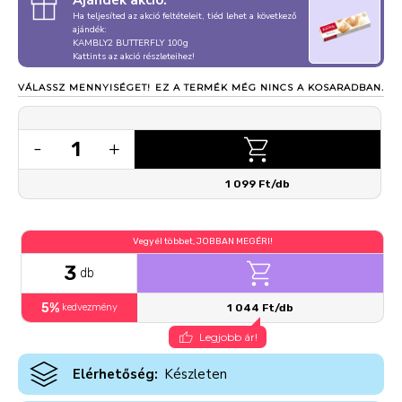
Ajándék akció:
Ha teljesíted az akció feltételeit, tiéd lehet a következő
ajándék:
KAMBLY2 BUTTERFLY 100g
Kattints az akció részleteihez!
VÁLASSZ MENNYISÉGET!
EZ A TERMÉK MÉG NINCS A KOSARADBAN.
1
-
+
1 099 Ft/db
Vegyél többet, JOBBAN MEGÉRI!
3
db
5%
kedvezmény
1 044 Ft/db
Legjobb ár!
Elérhetőség:
Készleten