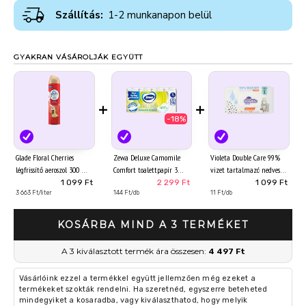
Szállítás:
1-2 munkanapon belül
GYAKRAN VÁSÁROLJÁK EGYÜTT
+
+
-18%
Glade Floral Cherries
Zewa Deluxe Camomile
Violeta Double Care 99%
légfrissítő aeroszol 300 ml
Comfort toalettpapír 3
vizet tartalmazó nedves
rétegű 16 tekercs
WC-papír gyerekeknek 100
1 099 Ft
2 299 Ft
1 099 Ft
3 663 Ft/liter
144 Ft/db
db
11 Ft/db
KOSÁRBA MIND A 3 TERMÉKET
A 3 kiválasztott termék ára összesen:
4 497 Ft
Vásárlóink ezzel a termékkel együtt jellemzően még ezeket a
termékeket szokták rendelni. Ha szeretnéd, egyszerre beteheted
mindegyiket a kosaradba, vagy kiválaszthatod, hogy melyik