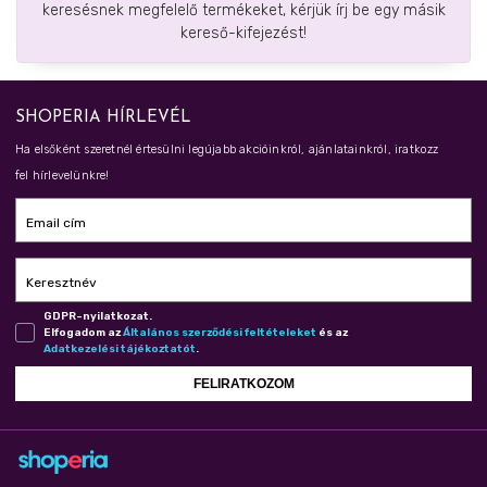
keresésnek megfelelő termékeket, kérjük írj be egy másik
kereső-kifejezést!
SHOPERIA HÍRLEVÉL
Ha elsőként szeretnél értesülni legújabb akcióinkról, ajánlatainkról, iratkozz
fel hírlevelünkre!
Email cím
Keresztnév
GDPR-nyilatkozat.
Elfogadom az
Ál­ta­lá­nos szer­ző­dé­si fel­té­te­le­ket
és az
Adat­ke­ze­lé­si tá­jé­koz­ta­tót
.
FELIRATKOZOM