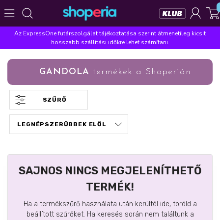
Az ExpressOne futárszolgálat tájékoztatása szerint átmenetileg kicsit
Népszerű kategóriák
hosszabb szállítási időkre lehet számítani.
Szépségápolás
Élelmiszer
Mosás
Mosogatás
GANDOLA
termékek a Shoperián
Takarítás
Baba-mama
Háztartás
Népszerű márkák
SZŰRŐ
Pampers
Lenor
Violeta
Coccolino
Silan
Népszerű keresések
leukoplast
ariel
lenor
finish
pampers
SAJNOS NINCS MEGJELENÍTHETŐ
TERMÉK!
Ha a termékszűrő használata után kerültél ide, töröld a
beállított szűrőket. Ha keresés során nem találtunk a