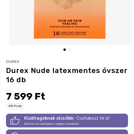
DUREX
Durex Nude latexmentes óvszer
16 db
7 599 Ft
475 Ft/db
Klubtagoknak olcsóbb:
Csatlakozz te is!
Kattints és csatlakozz ingyen a klubhoz!