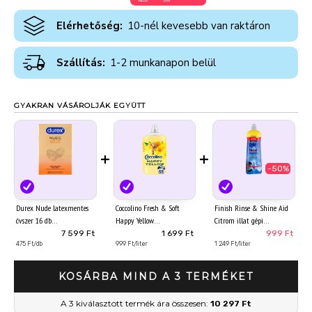
Elérhetőség:
10-nél kevesebb van raktáron
Szállítás:
1-2 munkanapon belül
GYAKRAN VÁSÁROLJÁK EGYÜTT
+
+
-50%
Durex Nude latexmentes
Coccolino Fresh & Soft
Finish Rinse & Shine Aid
óvszer 16 db
Happy Yellow
Citrom illat gépi
öblítőkoncentrátum 68
öblítőszer 800 ml
7 599 Ft
1 699 Ft
999 Ft
475 Ft/db
mosás 1700 ml
999 Ft/liter
1 249 Ft/liter
KOSÁRBA MIND A 3 TERMÉKET
A 3 kiválasztott termék ára összesen:
10 297 Ft