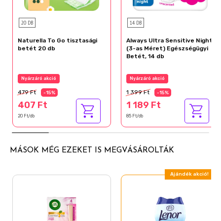
20 DB
14 DB
Naturella To Go tisztasági
Always Ultra Sensitive Night
betét 20 db
(3-as Méret) Egészségügyi
Betét, 14 db
Nyárzáró akció
Nyárzáró akció
479 Ft
1 399 Ft
-15%
-15%
407 Ft
1 189 Ft
20 Ft/db
85 Ft/db
MÁSOK MÉG EZEKET IS MEGVÁSÁROLTÁK
Ajándék akció!