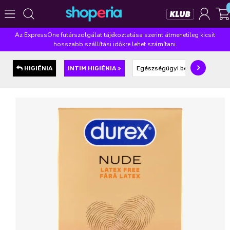
Az ExpressOne futárszolgálat tájékoztatása szerint átmenetileg kicsit
Népszerű kategóriák
hosszabb szállítási időkre lehet számítani.
Szépségápolás
Élelmiszer
Mosás
Mosogatás
HIGIÉNIA
INTIM HIGIÉNIA
Egészségügyi betét
Tamp
Takarítás
Baba-mama
Háztartás
Népszerű márkák
Pampers
Lenor
Finish
Violeta
Coccolino
Népszerű keresések
leukoplast
ariel
lenor
finish
pampers