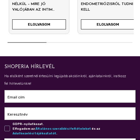
NÉLKÜL – MIRE JÓ
ENDOMETRIÓZISRÓL TUDNI
VALÓJÁBAN AZ INTIM
KELL
MOSAKODÓ?
ELOLVASOM
ELOLVASOM
SHOPERIA HÍRLEVÉL
Ha elsőként szeretnél értesülni legújabb akcióinkról, ajánlatainkról, iratkozz
fel hírlevelünkre!
Email cím
Keresztnév
GDPR-nyilatkozat.
Elfogadom az
Ál­ta­lá­nos szer­ző­dé­si fel­té­te­le­ket
és az
Adat­ke­ze­lé­si tá­jé­koz­ta­tót
.