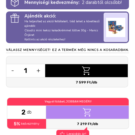
Mennyiségi kedvezmény:
2 darabtól olcsóbb!
Ajándék akció:
Ha teljesíted az akció feltételeit, tiéd lehet a következő
ajándék:
Cloudiz mini keksz kakaókrémmel töltve 30g - Mancs
Őrjárat
Kattints az akció részleteihez!
VÁLASSZ MENNYISÉGET!
EZ A TERMÉK MÉG NINCS A KOSARADBAN.
1
-
+
7 599 Ft/db
Vegyél többet, JOBBAN MEGÉRI!
2
db
5%
kedvezmény
7 219 Ft/db
Legjobb ár!