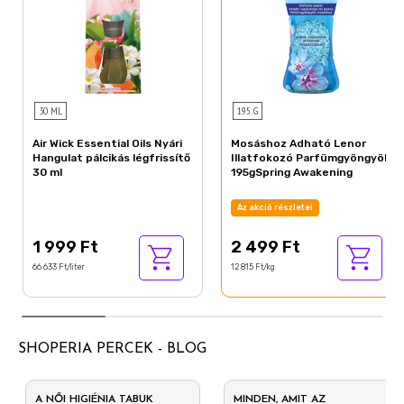
30 ML
195 G
Air Wick Essential Oils Nyári
Mosáshoz Adható Lenor
Hangulat pálcikás légfrissítő
Illatfokozó Parfümgyöngyök
30 ml
195gSpring Awakening
Az akció részletei
1 999 Ft
2 499 Ft
66 633 Ft/liter
12 815 Ft/kg
SHOPERIA PERCEK - BLOG
A NŐI HIGIÉNIA TABUK
MINDEN, AMIT AZ