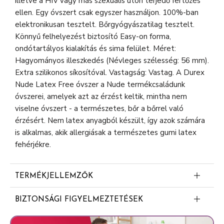
illetve a HIV vagy más szexuális úton terjedő fertőzés
ellen. Egy óvszert csak egyszer használjon. 100%-ban
elektronikusan tesztelt. Bőrgyógyászatilag tesztelt.
Könnyű felhelyezést biztosító Easy-on forma,
ondótartályos kialakítás és sima felület. Méret:
Hagyományos illeszkedés (Névleges szélesség: 56 mm).
Extra szilikonos síkosítóval. Vastagság: Vastag. A Durex
Nude Latex Free óvszer a Nude termékcsaládunk
óvszerei, amelyek azt az érzést keltik, mintha nem
viselne óvszert - a természetes, bőr a bőrrel való
érzésért. Nem latex anyagból készült, így azok számára
is alkalmas, akik allergiásak a természetes gumi latex
fehérjékre.
TERMÉKJELLEMZŐK
Az óvszerek 100%-ban elektronikusan teszteltek
BIZTONSÁGI FIGYELMEZTETÉSEK
Gyermekektől elzárva tartandó, mert fennállhat a