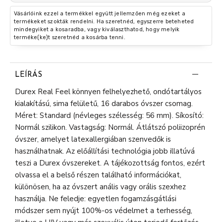
Vásárlóink ezzel a termékkel együtt jellemzően még ezeket a
termékeket szokták rendelni. Ha szeretnéd, egyszerre beteheted
mindegyiket a kosaradba, vagy kiválaszthatod, hogy melyik
terméke(ke)t szeretnéd a kosárba tenni.
LEÍRÁS
Durex Real Feel könnyen felhelyezhető, ondótartályos
kialakítású, sima felületű, 16 darabos óvszer csomag.
Méret: Standard (névleges szélesség: 56 mm). Síkosító:
Normál szilikon. Vastagság: Normál. Átlátszó poliizoprén
óvszer, amelyet latexallergiában szenvedők is
használhatnak. Az előállítási technológia jobb illatúvá
teszi a Durex óvszereket. A tájékozottság fontos, ezért
olvassa el a belső részen található információkat,
különösen, ha az óvszert anális vagy orális szexhez
használja. Ne feledje: egyetlen fogamzásgátlási
módszer sem nyújt 100%-os védelmet a terhesség,