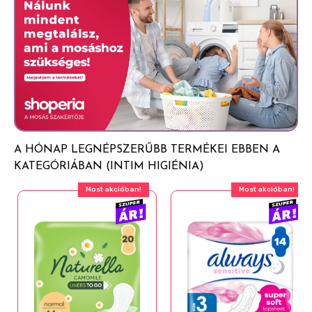
fulladás veszélye. Latexérzékenyeknél előfordulhat,
hogy a nem-latex óvszerekre is érzékenyek. Ha irritációt
vagy allergiás reakciót tapasztal, hagyja abba az óvszer
használatát, és forduljon orvoshoz. Figyelmesen olvassa
el a doboz belső részén található információkat. A
terhesség, a HIV vagy más szexuális úton terjedő
betegségek ellen egyetlen fogamzásgátlási módszer
sem nyújt 100%-os védelmet! Gyermekektől elzárva
tartandó, mert fennállhat a fulladás veszélye.
A HÓNAP LEGNÉPSZERŰBB TERMÉKEI EBBEN A
Fogamzásgátlásra vagy szexuális úton terjedő
KATEGÓRIÁBAN (INTIM HIGIÉNIA)
betegségek/fertőzések átvitelének megelőzésére
szolgáló termék.
Most akcióban!
Most akcióban!