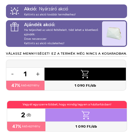
Akció:
Nyárzáró akció
Kattints az akció további termékeihez!
Ajándék akció:
Ha teljesíted az akció feltételeit, tiéd lehet a következő
ajándék:
Dove neszesszer
Kattints az akció részleteihez!
VÁLASSZ MENNYISÉGET!
EZ A TERMÉK MÉG NINCS A KOSARADBAN.
1
-
+
47%
kedvezmény
1 090 Ft/db
Vegyél egyszerre többet, hogy mindig legyen a háztartásban!
2
db
47%
kedvezmény
1 090 Ft/db