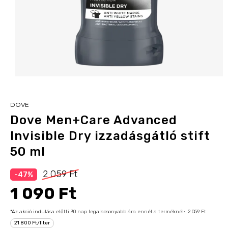
DOVE
Dove Men+Care Advanced
Invisible Dry izzadásgátló stift
50 ml
2 059 Ft
-47%
1 090 Ft
*Az akció indulása előtti 30 nap legalacsonyabb ára ennél a terméknél:
2 059 Ft
21 800 Ft/liter