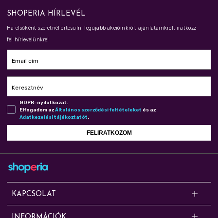
SHOPERIA HÍRLEVÉL
Ha elsőként szeretnél értesülni legújabb akcióinkról, ajánlatainkról, iratkozz
fel hírlevelünkre!
Email cím
Keresztnév
GDPR-nyilatkozat.
Elfogadom az
Ál­ta­lá­nos szer­ző­dé­si fel­té­te­le­ket
és az
Adat­ke­ze­lé­si tá­jé­koz­ta­tót
.
FELIRATKOZOM
KAPCSOLAT
Kérdésed van? Segítünk!
INFORMÁCIÓK