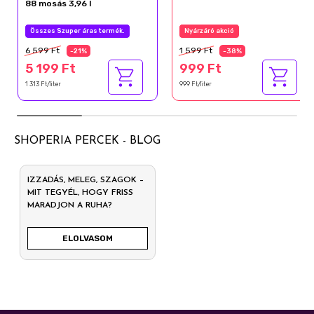
88 mosás 3,96 l
Összes Szuper áras termék.
Nyárzáró akció
6 599 Ft
1 599 Ft
-21%
-38%
5 199 Ft
999 Ft
1 313 Ft/liter
999 Ft/liter
SHOPERIA PERCEK - BLOG
IZZADÁS, MELEG, SZAGOK –
MIT TEGYÉL, HOGY FRISS
MARADJON A RUHA?
ELOLVASOM