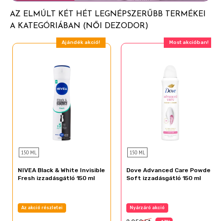
PEG-8 Distearate
AZ ELMÚLT KÉT HÉT LEGNÉPSZERŰBB TERMÉKEI
Calcium Chloride
A KATEGÓRIÁBAN (NŐI DEZODOR)
Parfum
Ajándék akció!
Most akcióban!
Polyethylene
Helianthus Annuus Seed Oil
PEG-8
BHT
Acetyl Cedrene
Alpha-Isomethyl Ionone
Citral
Citronellol
150 ML
150 ML
Citrus Aurantium Peel Oil
NIVEA Black & White Invisible
Dove Advanced Care Powder
Fresh izzadásgátló 150 ml
Soft izzadásgátló 150 ml
Coumarin
Hexyl Cinnamal
Az akció részletei
Nyárzáró akció
Juniperus Virginiana Oil