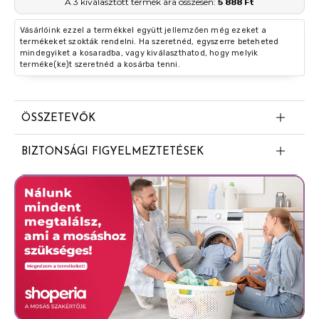
A 3 kiválasztott termék ára összesen:
5 888 Ft
Vásárlóink ezzel a termékkel együtt jellemzően még ezeket a
termékeket szokták rendelni. Ha szeretnéd, egyszerre beteheted
mindegyiket a kosaradba, vagy kiválaszthatod, hogy melyik
terméke(ke)t szeretnéd a kosárba tenni.
ÖSSZETEVŐK
PPG-14 Butyl Ether
BIZTONSÁGI FIGYELMEZTETÉSEK
Stearyl Alcohol
Irritált vagy sérült bőrön ne alkalmazza. Kiütés vagy
C15-19 Alkane
irritáció esetén ne használja tovább.
Aluminum Sesquichlorohydrate
Isopropyl Palmitate
Paraffinum Liquidum
Hydrogenated Castor Oil
Glycine