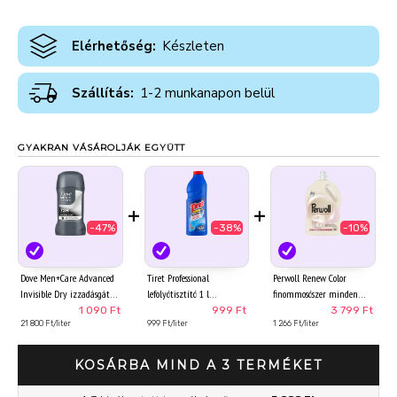
Elérhetőség:
Készleten
Szállítás:
1-2 munkanapon belül
GYAKRAN VÁSÁROLJÁK EGYÜTT
+
+
-47%
-38%
-10%
Dove Men+Care Advanced
Tiret Professional
Perwoll Renew Color
Invisible Dry izzadásgátló
lefolyótisztító 1 l
finommosószer minden
stift 50 ml
világos és fehér színű
1 090 Ft
999 Ft
3 799 Ft
21 800 Ft/liter
999 Ft/liter
ruhához 60 mosás 3 l
1 266 Ft/liter
KOSÁRBA MIND A 3 TERMÉKET