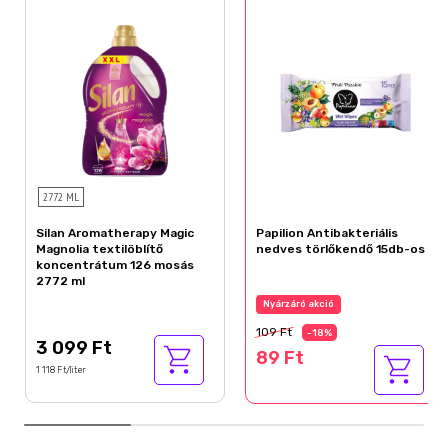
Terpineol
Tetramethyl Acetyloctahydronaphthalenes
2772 ML
Silan Aromatherapy Magic
Papilion Antibakteriális
Magnolia textilöblítő
nedves törlőkendő 15db-os
koncentrátum 126 mosás
2772 ml
Nyárzáró akció
109 Ft
-18%
3 099 Ft
89 Ft
1 118 Ft/liter