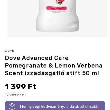
DOVE
Dove Advanced Care
Pomegranate & Lemon Verbena
Scent izzadásgátló stift 50 ml
1 399 Ft
27 980 Ft/liter
Mennyiségi kedvezmény:
3 darabtól olcsóbb!