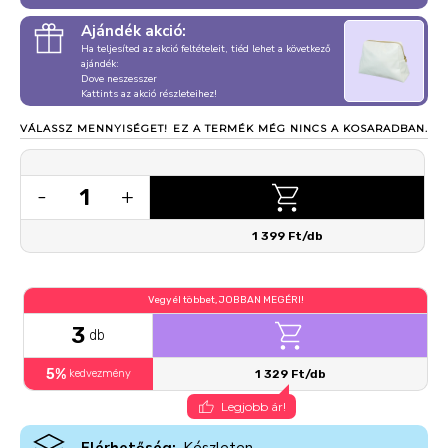
Ajándék akció:
Ha teljesíted az akció feltételeit, tiéd lehet a következő
ajándék:
Dove neszesszer
Kattints az akció részleteihez!
VÁLASSZ MENNYISÉGET!
EZ A TERMÉK MÉG NINCS A KOSARADBAN.
1
-
+
1 399 Ft/db
Vegyél többet, JOBBAN MEGÉRI!
3
db
5%
kedvezmény
1 329 Ft/db
Legjobb ár!