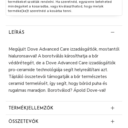
termékeket szokták rendelni. Ha szeretnéd, egyszerre beteheted
mindegyiket a kosaradba, vagy kiválaszthatod, hogy melyik
terméke(ke)t szeretnéd a kosárba tenni.
LEÍRÁS
Megújult Dove Advanced Care izzadásgátlók, mostantól
hialuronsavval! A borotválás károsíthatja a bőr
védőrétegét, de a Dove Advanced Care izzadásgátlók
pro-ceramide technológiája segít helyreállítani azt.
Tápláló összetevői támogatják a bőr természetes
ceramid termelését, így segít, hogy bőröd puha és
rugalmas maradjon. Borotválod? Ápold Dove-val!
TERMÉKJELLEMZŐK
Női stift
ÖSSZETEVŐK
Pro-ceramide technológia