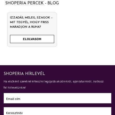
SHOPERIA PERCEK - BLOG
IZZADÁS, MELEG, SZAGOK –
MIT TEGYÉL, HOGY FRISS
MARADJON A RUHA?
ELOLVASOM
SHOPERIA HÍRLEVÉL
Ha elsőként szeretnél értesülni legújabb akcióinkról, ajánlatainkról, iratkozz
fel hírlevelünkre!
Email cím
Keresztnév