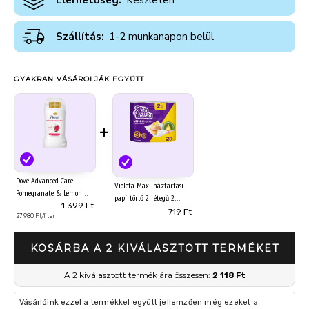
Elérhetőség:
Készleten
Szállítás:
1-2 munkanapon belül
GYAKRAN VÁSÁROLJÁK EGYÜTT
+
Dove Advanced Care
Violeta Maxi háztartási
Pomegranate & Lemon
papírtörlő 2 rétegű 2
Verbena Scent
1 399 Ft
tekercs Citrom illat
719 Ft
izzadásgátló stift 50 ml
27 980 Ft/liter
KOSÁRBA A 2 KIVÁLASZTOTT TERMÉKET
A 2 kiválasztott termék ára összesen:
2 118 Ft
Vásárlóink ezzel a termékkel együtt jellemzően még ezeket a