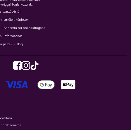
ységgel foglalkozunk.
 a szerződéstől
 ismételt kérdések
– Shoperia.hu online drogéria
ási információk
a percek - Blog
ódosítása
y
nopCommerce