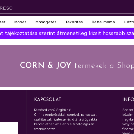
zer
Mosás
Mosogatás
Takarítás
Baba-mama
Házt
 tájékoztatása szerint átmenetileg kicsit hosszabb száll
CORN & JOY
termékek a Shop
KAPCSOLAT
INF
Kérdésed van? Segítünk!
Shoperi
Online rendelésekkel, cserével, panasszal,
közelmú
szállítással, fizetéssel és jótállási ügyekkel
nagyker
kapcsolatban az alábbi elérhetőségeken
vegyipar
érdeklődhetsz:
finomk
Webáru