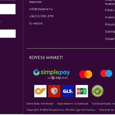
Kapcsolat
tevéken
info@shoperia.hu
Elállás
+36/20/290-3719
Gyakran
z­
Írj nekünk
Rólunk 
Szállít
Shoperi
KÖVESS MINKET!
Szerződési feltételek
Adatvédelmi nyilatkozat
Sütibeállítások m
Copyright © 2026 Shoperia.hu. Minden jog fenntartva.
Powered b