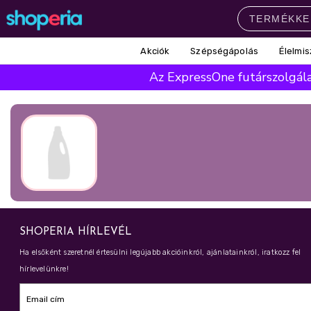
Akciók
Szépségápolás
Élelmis
Népszerű kategóriák
Az ExpressOne futárszolgálat
Szépségápolás
Élelmiszer
Mosás
Mosogatás
Takarítás
Baba-mama
Háztartás
Népszerű márkák
Pampers
Lenor
Finish
Violeta
Coccolino
Népszerű keresések
SHOPERIA HÍRLEVÉL
leukoplast
ariel
lenor
finish
Ha elsőként szeretnél értesülni legújabb akcióinkról, ajánlatainkról, iratkozz fel
hírlevelünkre!
pampers
Email cím