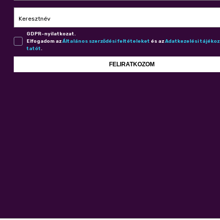
Keresztnév
GDPR-nyilatkozat.
Elfogadom az
Ál­ta­lá­nos szer­ző­dé­si fel­té­te­le­ket
és az
Adat­ke­ze­lé­si tá­jé­ko
ta­tót
.
FELIRATKOZOM