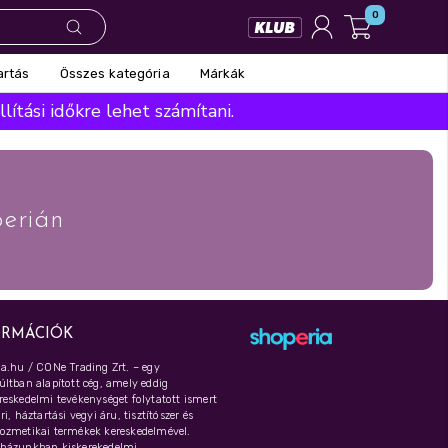
0
Összes kategória
Márkák
artás
ítási időkre lehet számítani.
erián
ORMÁCIÓK
a.hu / CONe Trading Zrt. – egy
ltban alapított cég, amely eddig
eskedelmi tevékenységet folytatott ismert
i, háztartási vegyi áru, tisztítószer és
ozmetikai termékek kereskedelmével.
házunkban kiskerekedelmi