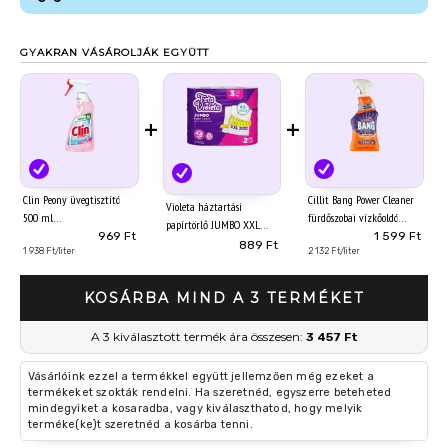
GYAKRAN VÁSÁROLJÁK EGYÜTT
+
+
Clin Peony üvegtisztító
Cillit Bang Power Cleaner
Violeta háztartási
500 ml
fürdőszobai vízkőoldó
papírtörlő JUMBO XXL
spray 750 ml
969 Ft
1 599 Ft
prémium 3 réteg/2
889 Ft
1 938 Ft/liter
2 132 Ft/liter
tekerecs
KOSÁRBA MIND A 3 TERMÉKET
A 3 kiválasztott termék ára összesen:
3 457 Ft
Vásárlóink ezzel a termékkel együtt jellemzően még ezeket a
termékeket szokták rendelni. Ha szeretnéd, egyszerre beteheted
mindegyiket a kosaradba, vagy kiválaszthatod, hogy melyik
terméke(ke)t szeretnéd a kosárba tenni.