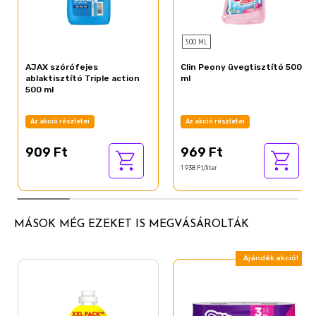
500 ML
AJAX szórófejes
Clin Peony üvegtisztító 500
ablaktisztító Triple action
ml
500 ml
Az akció részletei
Az akció részletei
909 Ft
969 Ft
1 938 Ft/liter
MÁSOK MÉG EZEKET IS MEGVÁSÁROLTÁK
Ajándék akció!