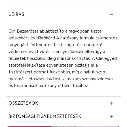
LEÍRÁS
Clin Bazsarózsa ablaktisztító a ragyogóan tiszta
ablakokért és tükrökért! A hatékony formula csíkmentes
ragyogást, foltmentes tisztaságot és lepergető
védelmet nyújt víz és szennyeződések ellen, így a
felületek hosszabb ideig maradnak tiszták. A Clin egyedi
szórófej‑kialakítása egyenletesen oszlatja el a
tisztítószert permet funkcióban, míg a hab funkció
maximális eloszlást biztosít a makacs szennyeződések
és lerakódások hatékony eltávolításához.
ÖSSZETEVŐK
<5% anionos felületaktív anyagok
BIZTONSÁGI FIGYELMEZTETÉSEK
Illatanyagok
Üvegtisztító. 1,2-benzizotiazol-3(2H)-on-t tartalmaz.