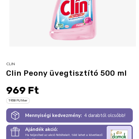
CLIN
Clin Peony üvegtisztító 500 ml
969 Ft
1 938 Ft/liter
Mennyiségi kedvezmény:
4 darabtól olcsóbb!
Ajándék akció:
Ha teljesíted az akció feltételeit, tiéd lehet a következő