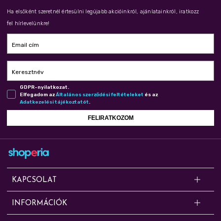
Ha elsőként szeretnél értesülni legújabb akcióinkról, ajánlatainkról, iratkozz
fel hírlevelünkre!
Email cím
Keresztnév
GDPR-nyilatkozat.
Elfogadom az
Ál­ta­lá­nos szer­ző­dé­si fel­té­te­le­ket
és az
Adat­ke­ze­lé­si tá­jé­koz­ta­tót
.
FELIRATKOZOM
KAPCSOLAT
Kérdésed van? Segítünk!
INFORMÁCIÓK
Online rendelésekkel, cserével, panasszal, szállítással, fizetéssel és