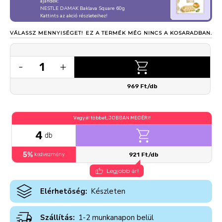
ajándék:
NESTLE DAMAK Baklava Square 60g
Kattints az akció részleteihez!
VÁLASSZ MENNYISÉGET!
EZ A TERMÉK MÉG NINCS A KOSARADBAN.
1
-
+
969 Ft/db
Vegyél többet, JOBBAN MEGÉRI!
4
db
5%
kedvezmény
921 Ft/db
Legjobb ár!
Elérhetőség:
Készleten
Szállítás:
1-2 munkanapon belül