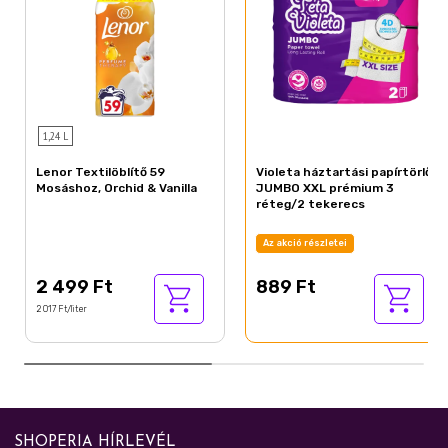
1,24 L
Lenor Textilöblítő 59
Violeta háztartási papírtörlő
Mosáshoz, Orchid & Vanilla
JUMBO XXL prémium 3
réteg/2 tekerecs
Az akció részletei
2 499 Ft
889 Ft
2 017 Ft/liter
SHOPERIA HÍRLEVÉL