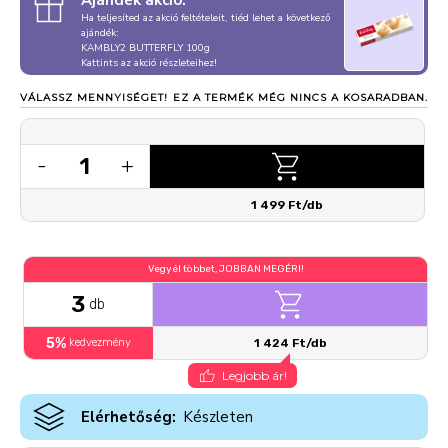
Ajándék akció:
Ha teljesíted az akció feltételeit, tiéd lehet a következő
ajándék:
KAMBLY2 BUTTERFLY 100g
Kattints az akció részleteihez!
VÁLASSZ MENNYISÉGET!
EZ A TERMÉK MÉG NINCS A KOSARADBAN.
1
-
+
1 499 Ft/db
Vegyél többet, JOBBAN MEGÉRI!
3
db
5%
kedvezmény
1 424 Ft/db
Legjobb ár!
Elérhetőség:
Készleten