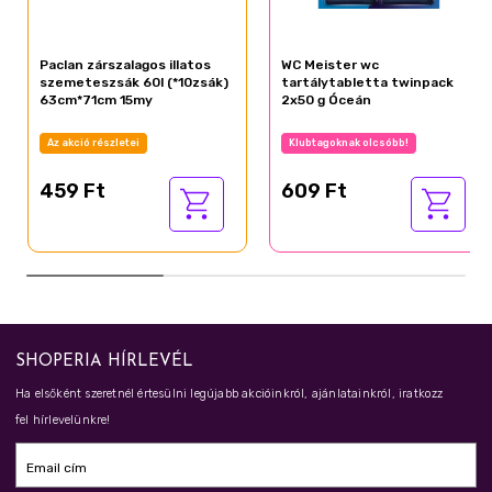
Paclan zárszalagos illatos
WC Meister wc
szemeteszsák 60l (*10zsák)
tartálytabletta twinpack
63cm*71cm 15my
2x50 g Óceán
Az akció részletei
Klubtagoknak olcsóbb!
459 Ft
609 Ft
SHOPERIA HÍRLEVÉL
Ha elsőként szeretnél értesülni legújabb akcióinkról, ajánlatainkról, iratkozz
fel hírlevelünkre!
Email cím