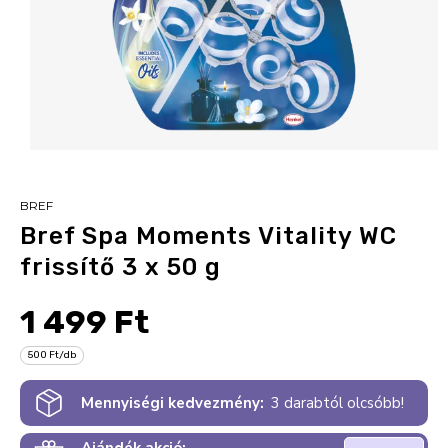
BREF
Bref Spa Moments Vitality WC
frissítő 3 x 50 g
1 499 Ft
500 Ft/db
Mennyiségi kedvezmény:
3 darabtól olcsóbb!