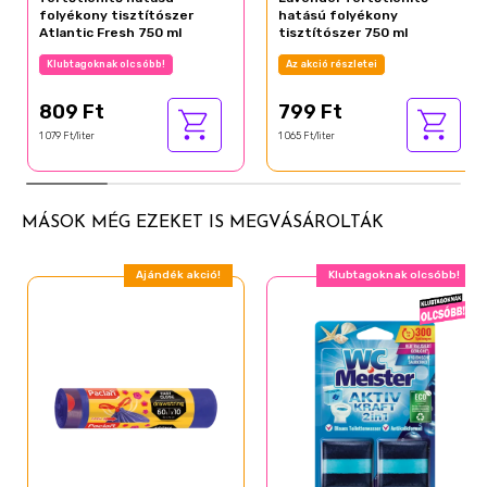
folyékony tisztítószer
hatású folyékony
Atlantic Fresh 750 ml
tisztítószer 750 ml
Klubtagoknak olcsóbb!
Az akció részletei
809 Ft
799 Ft
1 079 Ft/liter
1 065 Ft/liter
MÁSOK MÉG EZEKET IS MEGVÁSÁROLTÁK
Ajándék akció!
Klubtagoknak olcsóbb!