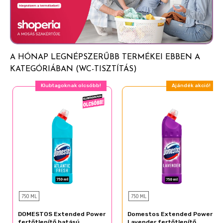
KERÜL: Lemosás bő vízzel. SZEMBE KERÜLÉS ESETÉN:
Több percig tartó óvatos öblítés vízzel. Adott esetben
a kontaktlencsék eltávolítása, ha könnyen megoldható.
Az öblítés folytatása. Ha a szemirritáció nem múlik el:
orvosi ellátást kell kérni.
A HÓNAP LEGNÉPSZERŰBB TERMÉKEI EBBEN A
KATEGÓRIÁBAN (WC-TISZTÍTÁS)
Klubtagoknak olcsóbb!
Ajándék akció!
750 ML
750 ML
DOMESTOS Extended Power
Domestos Extended Power
fertőtlenítő hatású
Lavender fertőtlenítő