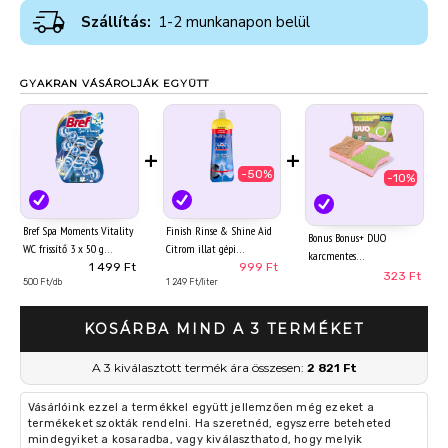
Szállítás:
1-2 munkanapon belül
GYAKRAN VÁSÁROLJÁK EGYÜTT
+
+
-50%
-10%
Bref Spa Moments Vitality
Finish Rinse & Shine Aid
Bonus Bonus+ DUO
WC frissítő 3 x 50 g
Citrom illat gépi
karcmentes
öblítőszer 800 ml
1 499 Ft
999 Ft
mosogatószivacs 2 db
323 Ft
500 Ft/db
1 249 Ft/liter
KOSÁRBA MIND A 3 TERMÉKET
A 3 kiválasztott termék ára összesen:
2 821 Ft
Vásárlóink ezzel a termékkel együtt jellemzően még ezeket a
termékeket szokták rendelni. Ha szeretnéd, egyszerre beteheted
mindegyiket a kosaradba, vagy kiválaszthatod, hogy melyik