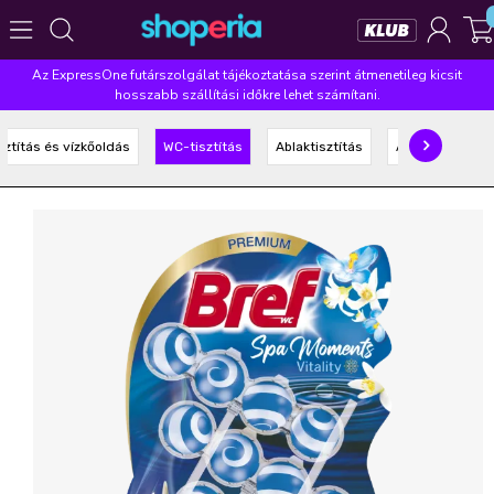
Az ExpressOne futárszolgálat tájékoztatása szerint átmenetileg kicsit
Népszerű kategóriák
hosszabb szállítási időkre lehet számítani.
Szépségápolás
Élelmiszer
Mosás
Mosogatás
sztítás és vízkőoldás
WC-tisztítás
Ablaktisztítás
Általános tisztí
Takarítás
Baba-mama
Háztartás
Népszerű márkák
Pampers
Lenor
Violeta
Coccolino
Silan
Népszerű keresések
leukoplast
ariel
lenor
finish
pampers