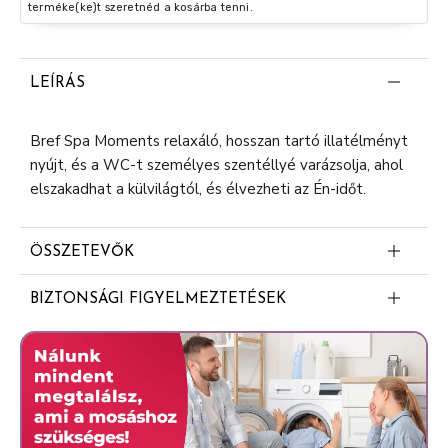
terméke(ke)t szeretnéd a kosárba tenni.
LEÍRÁS
Bref Spa Moments relaxáló, hosszan tartó illatélményt
nyújt, és a WC-t személyes szentéllyé varázsolja, ahol
elszakadhat a külvilágtól, és élvezheti az Én-időt.
ÖSSZETEVŐK
>30% anionos felületaktív anyagok
BIZTONSÁGI FIGYELMEZTETÉSEK
5-15% nem ionos felületaktív anyagok
BREF SPA MOMENTS VITALITY. WC frissítő. Figyelem.
Illatanyagok (Linalool, Limonene, Coumarin,
Bőrirritáló hatású. Súlyos szemirritációt okoz. Orvosi
Eucalyptus Globulus Oil, Pogostemon Cablin Oil,
tanácsadás esetén tartsa kéznél a termék edényét
Linalyl Acetate, Citrus Aurantium Peel Oil, Rose
vagy címkéjét. Gyermekektől elzárva tartandó.
Ketones)
Védőkesztyű/szemvédő használata kötelező. HA BŐRRE