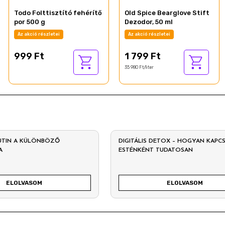
Todo Folttisztító fehérítő
Old Spice Bearglove Stift
por 500 g
Dezodor, 50 ml
Az akció részletei
Az akció részletei
999 Ft
1 799 Ft
35 980 Ft/liter
UTIN A KÜLÖNBÖZŐ
DIGITÁLIS DETOX – HOGYAN KAPCS
RA
ESTÉNKÉNT TUDATOSAN
ELOLVASOM
ELOLVASOM