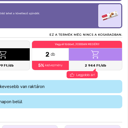
, tiéd lehet a következő ajándék:
EZ A TERMÉK MÉG NINCS A KOSARADBAN.
Vegyél többet, JOBBAN MEGÉRI!
2
db
5%
99 Ft/db
kedvezmény
2 944 Ft/db
Legjobb ár!
 kevesebb van raktáron
napon belül