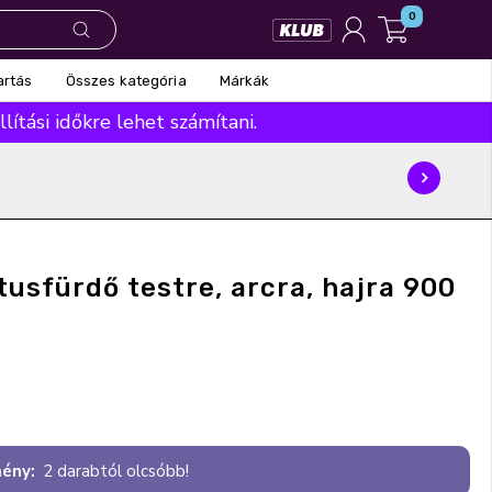
0
Összes kategória
Márkák
artás
ítási időkre lehet számítani.
 tusfürdő testre, arcra, hajra 900
ény:
2 darabtól olcsóbb!