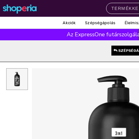
Akciók
Szépségápolás
Élelmis
Népszerű kategóriák
Az ExpressOne futárszolgálat
Szépségápolás
Élelmiszer
Mosás
Mosogatás
Takarítás
SZÉPSÉGÁ
Baba-mama
Háztartás
Népszerű márkák
Pampers
Lenor
Finish
Violeta
Coccolino
Népszerű keresések
leukoplast
ariel
lenor
finish
pampers