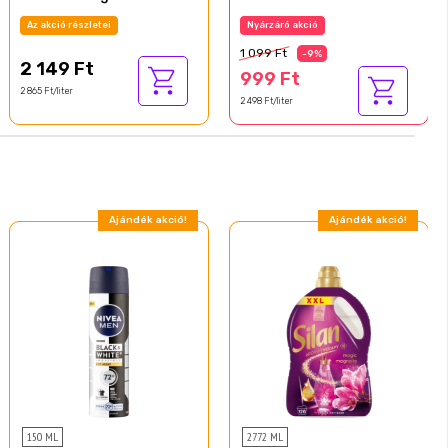
krémtusfürdő 750 ml
Az akció részletei
Nyárzáró akció
1 099 Ft
-9%
2 149 Ft
999 Ft
2 865 Ft/liter
2 498 Ft/liter
Ajándék akció!
Ajándék akció!
150 ML
2772 ML