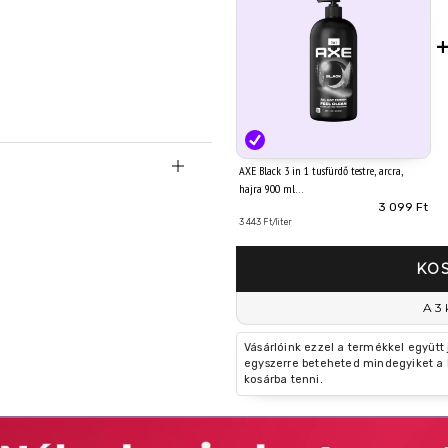
AXE Black 3 in 1 tusfürdő testre, arcra,
hajra 900 ml
3 099 Ft
3 443 Ft/liter
KO
A 3 
Vásárlóink ezzel a termékkel együtt
egyszerre beteheted mindegyiket a 
kosárba tenni.