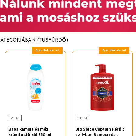
KATEGÓRIÁBAN (TUSFÜRDŐ)
Ajándék akció!
Ajándék akció!
750 ML
1000 ML
Baba kamilla és méz
Old Spice Captain Férfi 3
krémtusfürdő 750 ml
az 1-ben Sampon és