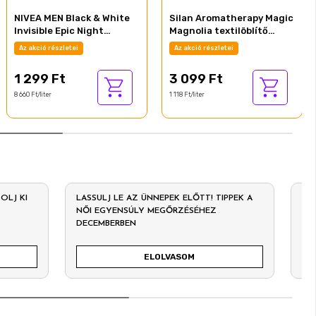
NIVEA MEN Black & White
Silan Aromatherapy Magic
Invisible Epic Night
Magnolia textilöblítő
izzadásgátló 150 ml
koncentrátum 126 mosás
Az akció részletei
Az akció részletei
2772 ml
1 299 Ft
3 099 Ft
8 660 Ft/liter
1 118 Ft/liter
OLJ KI
LASSULJ LE AZ ÜNNEPEK ELŐTT! TIPPEK A
KA
NŐI EGYENSÚLY MEGŐRZÉSÉHEZ
MA
DECEMBERBEN
AJ
ELOLVASOM