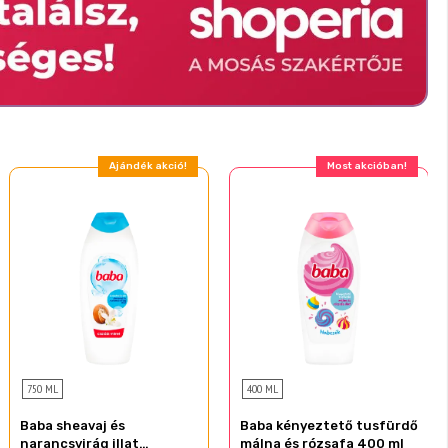
Ajándék akció!
Most akcióban!
750 ML
400 ML
Baba sheavaj és
Baba kényeztető tusfürdő
narancsvirág illat
málna és rózsafa 400 ml