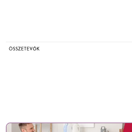
ÖSSZETEVŐK
Aqua
Sodium Laureth Sulfate
Glycerin
Cocamidopropyl Betaine
Sodium Chloride
Parfum
Sodium Benzoate
Citric Acid