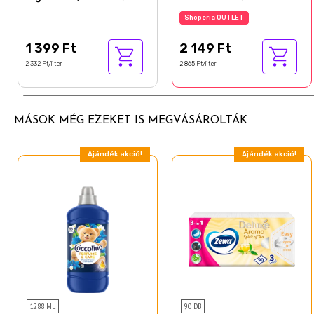
tusfürdő extra száraz
Shoperia OUTLET
bőrre 600 ml
1 399 Ft
2 149 Ft
2 332 Ft/liter
2 865 Ft/liter
MÁSOK MÉG EZEKET IS MEGVÁSÁROLTÁK
Ajándék akció!
Ajándék akció!
1288 ML
90 DB