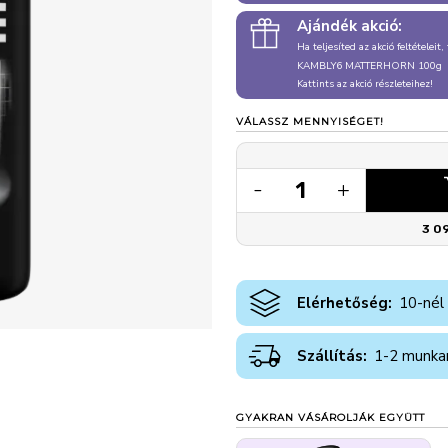
Ajándék akció:
Ha teljesíted az akció feltételeit
KAMBLY6 MATTERHORN 100g
Kattints az akció részleteihez!
VÁLASSZ MENNYISÉGET!
1
-
+
3 0
Elérhetőség:
10-nél
Szállítás:
1-2 munka
GYAKRAN VÁSÁROLJÁK EGYÜTT