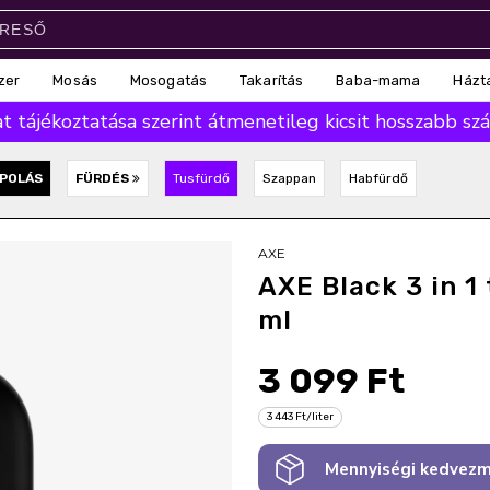
zer
Mosás
Mosogatás
Takarítás
Baba-mama
Házt
 tájékoztatása szerint átmenetileg kicsit hosszabb száll
POLÁS
FÜRDÉS
Tusfürdő
Szappan
Habfürdő
AXE
AXE Black 3 in 1
ml
3 099 Ft
3 443 Ft/liter
Mennyiségi kedvezm