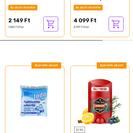
Tusfürdő, 1000 ml
Az akció részletei
Az akció részletei
2 149 Ft
4 099 Ft
2 865 Ft/liter
4 099 Ft/liter
Ajándék akció!
Ajándék akció!
50 ML