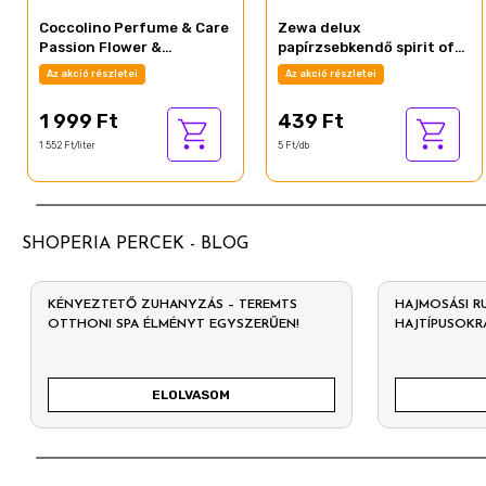
Coccolino Perfume & Care
Zewa delux
Passion Flower &
papírzsebkendő spirit of
Bergamot
tea 3 rétegű 90 db
Az akció részletei
Az akció részletei
öblítőkoncentrátum 56
mosás 1288 ml
1 999 Ft
439 Ft
1 552 Ft/liter
5 Ft/db
SHOPERIA PERCEK - BLOG
KÉNYEZTETŐ ZUHANYZÁS – TEREMTS
HAJMOSÁSI R
OTTHONI SPA ÉLMÉNYT EGYSZERŰEN!
HAJTÍPUSOK
ELOLVASOM