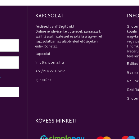
KAPCSOLAT
INF
Kérdésed van? Segítünk!
Shoperi
Online rendelésekkel, cserével, panasszal,
közelmú
szállítással, fizetéssel és jótállási ügyekkel
nagyker
kapcsolatban az alábbi elérhetőségeken
vegyipar
érdeklődhetsz:
finomk
Webáru
Kapcsolat
tevéken
info@shoperia.hu
Elállás
+36/20/290-3719
Gyakran
z­
Írj nekünk
Rólunk 
Szállít
Shoperi
KÖVESS MINKET!