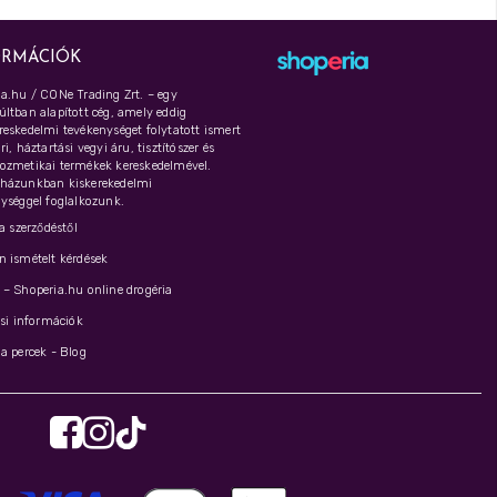
ORMÁCIÓK
a.hu / CONe Trading Zrt. – egy
ltban alapított cég, amely eddig
eskedelmi tevékenységet folytatott ismert
i, háztartási vegyi áru, tisztítószer és
ozmetikai termékek kereskedelmével.
házunkban kiskerekedelmi
ységgel foglalkozunk.
 a szerződéstől
 ismételt kérdések
– Shoperia.hu online drogéria
ási információk
a percek - Blog