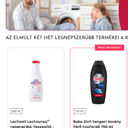
Lactic Acid
Disodium EDTA
PPG-6
Saccharide Isomerate
Alpha-Isomethyl Ionone
AZ ELMÚLT KÉT HÉT LEGNÉPSZERŰBB TERMÉKEI A 
Amyl Salicylate
Most akcióban!
Citrus Aurantium Peel Oil
Juniperus Virginiana Oil
Limonene
Linalool
Linalyl Acetate
Tetramethyl Acetyloctahydronaphthalenes
CI 19140
600 ML
750 ML
CI 42090
Lactovit Lactourea¹⁰
Baba 2in1 tengeri ásvány
regeneráló, feszesítő
férfi tusfürdő 750 ml