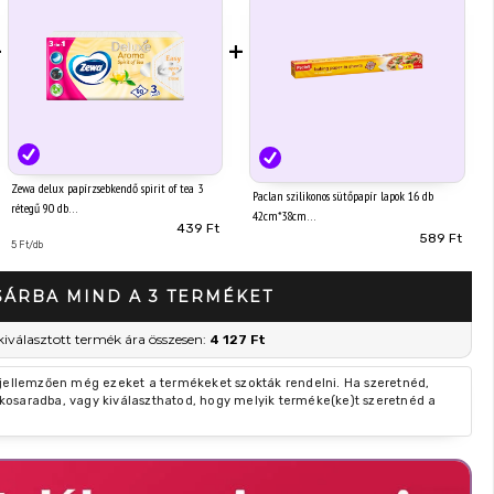
+
+
Zewa delux papírzsebkendő spirit of tea 3
Paclan szilikonos sütőpapír lapok 16 db
rétegű 90 db
42cm*38cm
439 Ft
589 Ft
5 Ft/db
SÁRBA MIND A 3 TERMÉKET
kiválasztott termék ára összesen:
4 127 Ft
 jellemzően még ezeket a termékeket szokták rendelni. Ha szeretnéd,
kosaradba, vagy kiválaszthatod, hogy melyik terméke(ke)t szeretnéd a