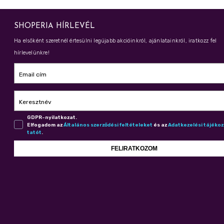
SHOPERIA HÍRLEVÉL
Ha elsőként szeretnél értesülni legújabb akcióinkról, ajánlatainkról, iratkozz fel
hírlevelünkre!
Email cím
Keresztnév
GDPR-nyilatkozat.
Elfogadom az
Ál­ta­lá­nos szer­ző­dé­si fel­té­te­le­ket
és az
Adat­ke­ze­lé­si tá­jé­ko
ta­tót
.
FELIRATKOZOM