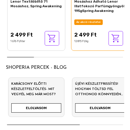
Lenor Textilöblítő 71
Mosáshoz Adható Lenor
Mosáshoz, Spring Awakening
Illatfokozó Parfümgyöngyök
195gSpring Awakening
Az akció részletei
2 499 Ft
2 499 Ft
1 676 Ft/liter
12 815 Ft/kg
SHOPERIA PERCEK - BLOG
KARÁCSONY ELŐTTI
ÚJÉVI KÉSZLETFRISSÍTÉS!
KÉSZLETFELTÖLTÉS- MIT
HOGYAN TÖLTSD FEL
VEGYÉL MEG MÁR MOST?
OTTHONOD KÖNNYEDÉN
2026-RA?
ELOLVASOM
ELOLVASOM