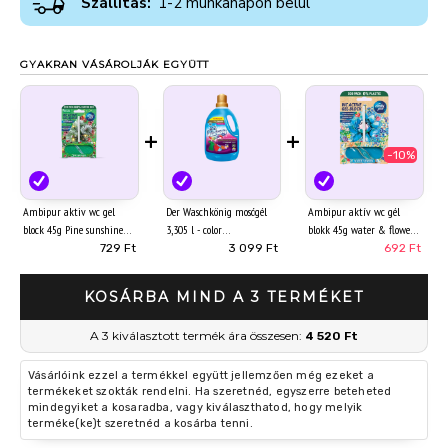
Szállítás:
1-2 munkanapon belül
GYAKRAN VÁSÁROLJÁK EGYÜTT
+
+
-10%
Ambipur aktiv wc gel
Der Waschkönig mosógél
Ambipur aktív wc gél
block 45g Pine sunshine
3,305 l - color
blokk 45g water & flowers
729 Ft
3 099 Ft
692 Ft
KOSÁRBA MIND A 3 TERMÉKET
A 3 kiválasztott termék ára összesen:
4 520 Ft
Vásárlóink ezzel a termékkel együtt jellemzően még ezeket a
termékeket szokták rendelni. Ha szeretnéd, egyszerre beteheted
mindegyiket a kosaradba, vagy kiválaszthatod, hogy melyik
terméke(ke)t szeretnéd a kosárba tenni.