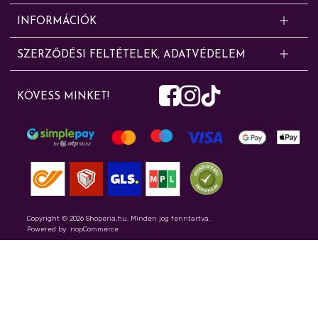
Kérdésed van? Segítünk!
INFORMÁCIÓK
Online rendelésekkel, cserével, panasszal, szállítással, fizetéssel és
Shoperia.hu / CONe Trading Zrt. – egy közelmúltban alapított cég, amely
jótállási ügyekkel kapcsolatban az alábbi elérhetőségeken érdeklődhetsz:
SZERZŐDÉSI FELTÉTELEK, ADATVÉDELEM
eddig nagykereskedelmi tevékenységet folytatott ismert vegyipari,
Kapcsolat
Szerződési feltételek
háztartási vegyi áru, tisztítószer és finomkozmetikai termékek
info@shoperia.hu
KÖVESS MINKET!
kereskedelmével. Webáruházunkban kiskerekedelmi tevékenységgel
Adatvédelmi nyilatkozat
+36/20/290-3719
foglalkozunk.
Sütibeállítások módosítása
Írj nekünk
Elállás a szerződéstől
Gyakran ismételt kérdések
Rólunk – Shoperia.hu online drogéria
Szállítási információk
Shoperia percek - Blog
Copyright © 2026 Shoperia.hu. Minden jog fenntartva.
Powered by
nopCommerce