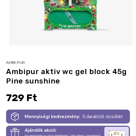
AMBI PUR
Ambipur aktiv wc gel block 45g
Pine sunshine
729 Ft
Mennyiségi kedvezmény:
5 darabtól olcsóbb!
Ajándék akció:
Ha teljesíted az akció feltételeit, tiéd lehet a következő