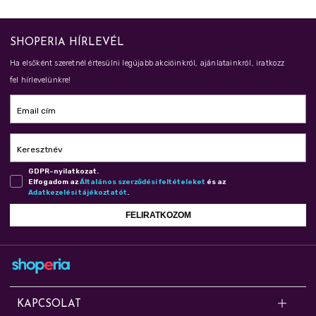
SHOPERIA HÍRLEVÉL
Ha elsőként szeretnél értesülni legújabb akcióinkról, ajánlatainkról, iratkozz
fel hírlevelünkre!
Email cím
Keresztnév
GDPR-nyilatkozat.
Elfogadom az
Ál­ta­lá­nos szer­ző­dé­si fel­té­te­le­ket
és az
Adat­ke­ze­lé­si tá­jé­koz­ta­tót
.
FELIRATKOZOM
KAPCSOLAT