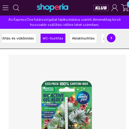
Az ExpressOne futárszolgálat tájékoztatása szerint átmenetileg kicsit
Népszerű kategóriák
hosszabb szállítási időkre lehet számítani.
Szépségápolás
Élelmiszer
Mosás
Mosogatás
sztítás és vízkőoldás
WC-tisztítás
Ablaktisztítás
Általános tisztí
Takarítás
Baba-mama
Háztartás
Népszerű márkák
Pampers
Lenor
Finish
Violeta
Coccolino
Népszerű keresések
leukoplast
ariel
lenor
finish
pampers