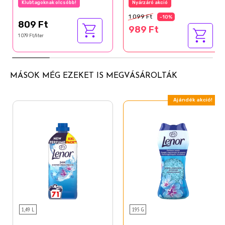
Klubtagoknak olcsóbb!
Nyárzáró akció
1 099 Ft
-10%
809 Ft
989 Ft
1 079 Ft/liter
MÁSOK MÉG EZEKET IS MEGVÁSÁROLTÁK
Ajándék akció!
1,49 L
195 G