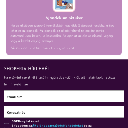
Ajándék sminktükör
Ha az akcióban szereplő termékekből legalább 2 darabot rendelsz, a tiéd
lehet ez az ajándék! Az ajándék az akciós feltétel teljesülése esetén
automatikusan bekerül a kosaradba. Az ajánlat az akciós időszak végéig
vagy a készlet erejéig érvényes.
Akciós időszak: 2026. június 1. - augusztus 31.
SHOPERIA HÍRLEVÉL
Ha elsőként szeretnél értesülni legújabb akcióinkról, ajánlatainkról, iratkozz
fel hírlevelünkre!
Email cím
Keresztnév
GDPR-nyilatkozat.
Elfogadom az
Ál­ta­lá­nos szer­ző­dé­si fel­té­te­le­ket
és az