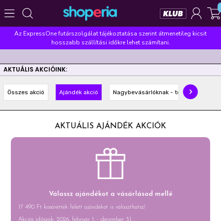
Az ExpressOne futárszolgálat tájékoztatása szerint átmenetileg kicsit
Népszerű kategóriák
hosszabb szállítási időkre lehet számítani.
Szépségápolás
Élelmiszer
Mosás
Mosogatás
AKTUÁLIS AKCIÓINK:
Takarítás
Baba-mama
Háztartás
Összes akció
Ajándék akció
Nagybevásárlóknak - többet olcsóbba
Népszerű márkák
Pampers
Lenor
Finish
Violeta
Coccolino
AKTUÁLIS AJÁNDÉK AKCIÓK
Népszerű keresések
leukoplast
ariel
lenor
finish
pampers
Válassz ajándékot a vásárlásod mellé
17 490 Ft kosárérték felett ajándékot is választhatsz!
Akciós időszak: 2026. február 1. - december 31.