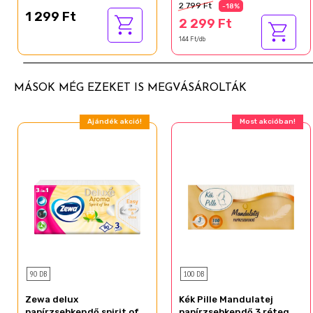
2 799 Ft
-18%
1 299 Ft
2 299 Ft
144 Ft/db
MÁSOK MÉG EZEKET IS MEGVÁSÁROLTÁK
Ajándék akció!
Most akcióban!
90 DB
100 DB
Zewa delux
Kék Pille Mandulatej
papírzsebkendő spirit of
papírzsebkendő 3 réteg