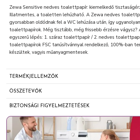
Zewa Sensitive nedves toalettpapír: kiemelkedő tisztaságé
Illatmentes, a toaletten lehúzható. A Zewa nedves toalettp
gyorsabban oldódnak fel a WC lehúzása után, így ugyanolyan
toalettpapírok. Még tisztább, még frissebb érzésre vágysz? 
egyszerű lépés: 1. száraz toalettpapír / 2. nedves toalettp
toalettpapírok FSC tanúsítvánnyal rendelkező, 100%-ban te
készültek, vagyis műanyagmentesek.
TERMÉKJELLEMZŐK
Bőrgyógyászatilag tesztelt
ÖSSZETEVŐK
Parfümmentes
Aqua
BIZTONSÁGI FIGYELMEZTETÉSEK
Sodium Benzoate
Kizárólag külsőleg használandó. Ha szembe kerül, azonnal öbl
Polysorbate 20
elől gondosan zárja el.
Citric Acid