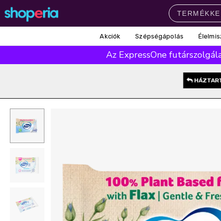
Akciók
Szépségápolás
Élelmis
Népszerű kategóriák
Az ExpressOne futárszolgálat
Szépségápolás
Élelmiszer
Mosás
Mosogatás
Takarítás
HÁZTAR
Baba-mama
Háztartás
Népszerű márkák
Pampers
Lenor
Violeta
Coccolino
Silan
Népszerű keresések
leukoplast
ariel
lenor
finish
pampers