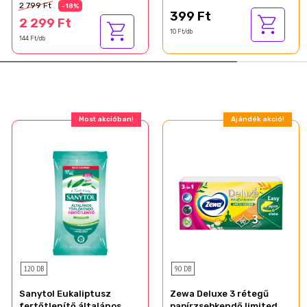
40 db
2 799 Ft
-18%
399 Ft
2 299 Ft
10 Ft/db
144 Ft/db
Most akcióban!
Ajándék akció!
120 DB
90 DB
Sanytol Eukaliptusz
Zewa Deluxe 3 rétegű
fertőtlenítő általános
papírzsebkendő limited