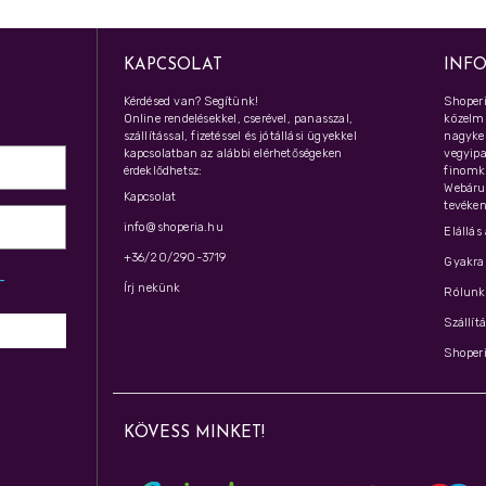
KAPCSOLAT
INF
Kérdésed van? Segítünk!
Shoperi
Online rendelésekkel, cserével, panasszal,
közelmú
szállítással, fizetéssel és jótállási ügyekkel
nagyker
kapcsolatban az alábbi elérhetőségeken
vegyipar
érdeklődhetsz:
finomk
Webáru
Kapcsolat
tevéken
info@shoperia.hu
Elállás
+36/20/290-3719
Gyakran
z­
Írj nekünk
Rólunk 
Szállít
Shoperi
KÖVESS MINKET!