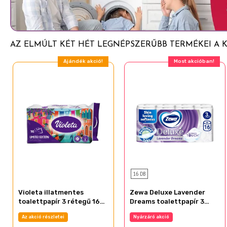
Pentylene Glycol
Caprylyl Glycol
Tetrasodium Glutamate Diacetate
AZ ELMÚLT KÉT HÉT LEGNÉPSZERŰBB TERMÉKEI A 
Potassium Sorbate
Ajándék akció!
Most akcióban!
16 DB
Violeta illatmentes
Zewa Deluxe Lavender
toalettpapír 3 rétegű 16
Dreams toalettpapír 3
tekercs Limited Edition
rétegű 16 tekercs
Az akció részletei
Nyárzáró akció