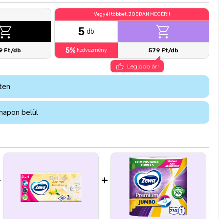
Vegyél többet, JOBBAN MEGÉRI!
5
db
5%
9 Ft/db
kedvezmény
579 Ft/db
Legjobb ár!
ten
napon belül
+
+