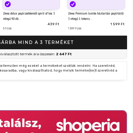
Zewa delux papírzsebkendő spirit of tea 3
Zewa Premium Jumbo háztartási papírtörlő
rétegű 90 db
3 rétegű 1 tekercs
439 Ft
1 599 Ft
5 Ft/db
1 599 Ft/db
SÁRBA MIND A 3 TERMÉKET
kiválasztott termék ára összesen:
2 647 Ft
 jellemzően még ezeket a termékeket szokták rendelni. Ha szeretnéd,
kosaradba, vagy kiválaszthatod, hogy melyik terméke(ke)t szeretnéd a