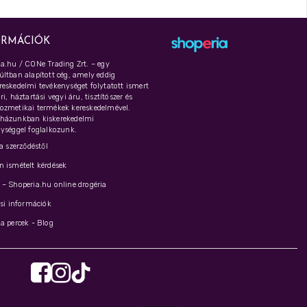
ORMÁCIÓK
a.hu / CONe Trading Zrt. – egy
ltban alapított cég, amely eddig
eskedelmi tevékenységet folytatott ismert
i, háztartási vegyi áru, tisztítószer és
ozmetikai termékek kereskedelmével.
házunkban kiskerekedelmi
ységgel foglalkozunk.
 a szerződéstől
 ismételt kérdések
– Shoperia.hu online drogéria
ási információk
a percek - Blog