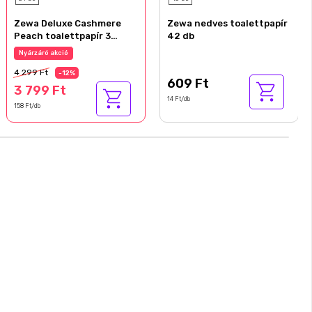
Zewa Deluxe Cashmere
Zewa nedves toalettpapír
Peach toalettpapír 3
42 db
rétegű 24 tekercs
Nyárzáró akció
4 299 Ft
-12%
609 Ft
3 799 Ft
14 Ft/db
158 Ft/db