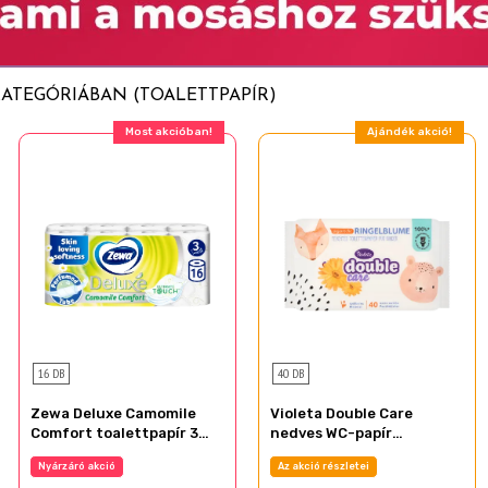
KATEGÓRIÁBAN (TOALETTPAPÍR)
Most akcióban!
Ajándék akció!
16 DB
40 DB
Zewa Deluxe Camomile
Violeta Double Care
Comfort toalettpapír 3
nedves WC-papír
rétegű 16 tekercs
gyerekeknek körömvirág
Nyárzáró akció
Az akció részletei
kivonattal és zöld teával