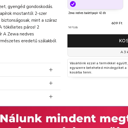
rzet, gyengéd gondoskodás.
apírok mostantól 2-szer
Zewa nedves toalettpapír 42 db
 biztonságosak, mint a száraz
609 Ft
A tökéletes páros! 2
14 Ft/db
apír A Zewa nedves
rmészetes eredetű szálakból
KO
A 3 
Vásárlóink ezzel a termékkel együtt
egyszerre beteheted mindegyiket a 
kosárba tenni.
ítse ki bő vízzel. Gyermekek