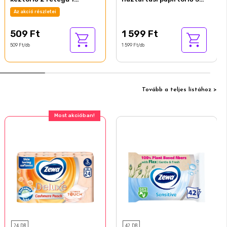
tekercs
rétegű 1 tekercs
Az akció részletei
509 Ft
1 599 Ft
509 Ft/db
1 599 Ft/db
Tovább a teljes listához >
Most akcióban!
24 DB
42 DB