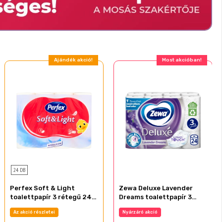
Ajándék akció!
Most akcióban!
24 DB
Perfex Soft & Light
Zewa Deluxe Lavender
toalettpapír 3 rétegű 24
Dreams toalettpapír 3
tekercs
rétegű 24 tekercs
Az akció részletei
Nyárzáró akció