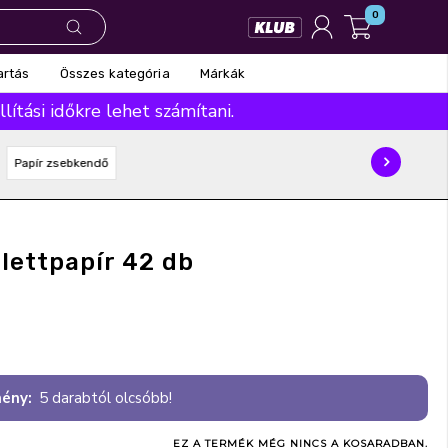
0
Összes kategória
Márkák
artás
ítási időkre lehet számítani.
Papír zsebkendő
lettpapír 42 db
ény:
5 darabtól olcsóbb!
EZ A TERMÉK MÉG NINCS A KOSARADBAN.