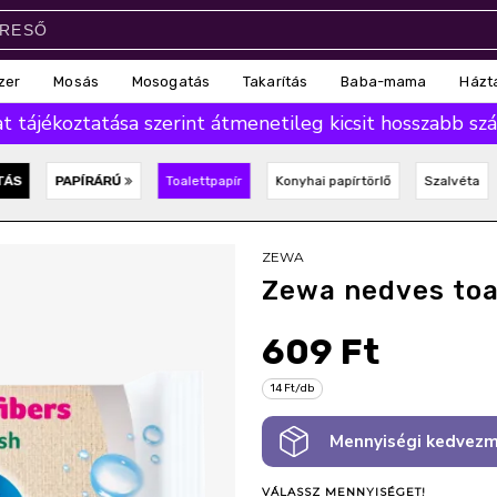
zer
Mosás
Mosogatás
Takarítás
Baba-mama
Házt
 tájékoztatása szerint átmenetileg kicsit hosszabb száll
TÁS
PAPÍRÁRÚ
Toalettpapír
Konyhai papírtörlő
Szalvéta
ZEWA
Zewa nedves toa
609 Ft
14 Ft/db
Mennyiségi kedvezm
VÁLASSZ MENNYISÉGET!