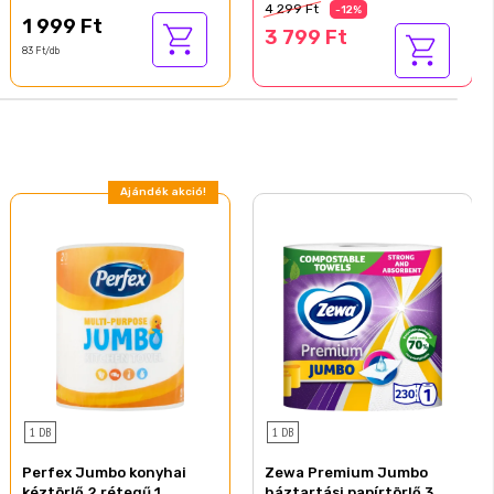
4 299 Ft
-12%
1 999 Ft
3 799 Ft
83 Ft/db
Ajándék akció!
1 DB
1 DB
Perfex Jumbo konyhai
Zewa Premium Jumbo
kéztörlő 2 rétegű 1
háztartási papírtörlő 3