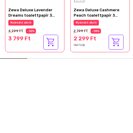
Zewa Deluxe Lavender
Zewa Deluxe Cashmere
Dreams toalettpapír 3
Peach toalettpapír 3
rétegű 24 tekercs
rétegű 16 tekercs
Nyárzáró akció
Nyárzáró akció
4 299 Ft
2 799 Ft
-12%
-18%
3 799 Ft
2 299 Ft
144 Ft/db