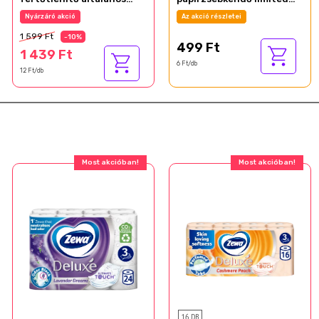
törlőkendő 120 db
edition 90 db
Nyárzáró akció
Az akció részletei
1 599 Ft
-10%
499 Ft
1 439 Ft
6 Ft/db
12 Ft/db
Most akcióban!
Most akcióban!
16 DB