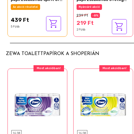
tea 3 rétegű 90 db
100 db
Az akció részletei
Nyárzáró akció
239 Ft
-8%
439 Ft
219 Ft
5 Ft/db
2 Ft/db
ZEWA TOALETTPAPÍROK A SHOPERIÁN
Most akcióban!
Most akcióban!
16 DB
16 DB