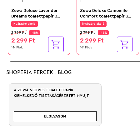
Zewa Deluxe Lavender
Zewa Deluxe Camomile
Dreams toalettpapír 3
Comfort toalettpapír 3
rétegű 16 tekercs
rétegű 16 tekercs
Nyárzáró akció
Nyárzáró akció
2 799 Ft
2 799 Ft
-18%
-18%
2 299 Ft
2 299 Ft
144 Ft/db
144 Ft/db
SHOPERIA PERCEK - BLOG
A ZEWA NEDVES TOALETTPAPÍR
KIEMELKEDŐ TISZTASÁGÉRZETET NYÚJT
ELOLVASOM