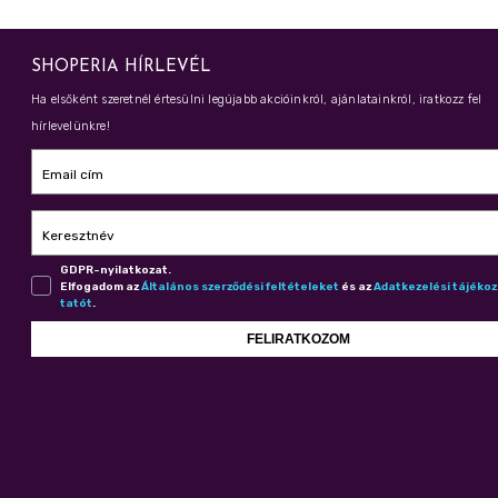
SHOPERIA HÍRLEVÉL
Ha elsőként szeretnél értesülni legújabb akcióinkról, ajánlatainkról, iratkozz fel
hírlevelünkre!
Email cím
Keresztnév
GDPR-nyilatkozat.
Elfogadom az
Ál­ta­lá­nos szer­ző­dé­si fel­té­te­le­ket
és az
Adat­ke­ze­lé­si tá­jé­ko
ta­tót
.
FELIRATKOZOM