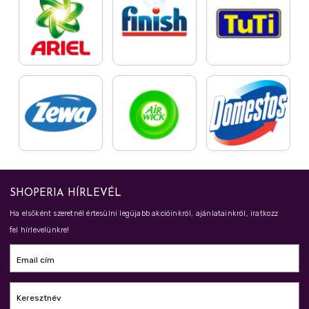
SHOPERIA HÍRLEVÉL
Ha elsőként szeretnél értesülni legújabb akcióinkról, ajánlatainkról, iratkozz
fel hírlevelünkre!
Email cím
Keresztnév