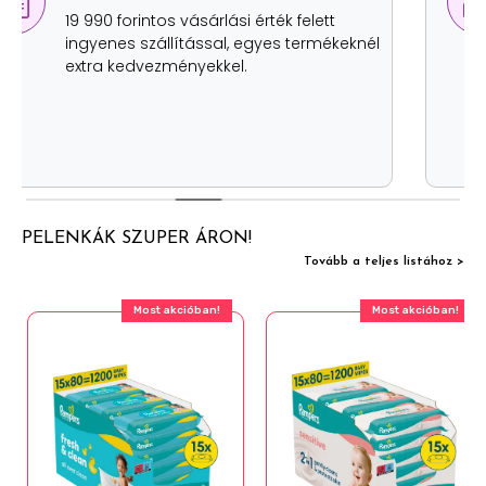
lehetőség
Értékhatártól függetlenül, szállítási
költség nélkül két helyen is átveheted
személyesen a rendelésed.
PELENKÁK SZUPER ÁRON!
Tovább a teljes listához >
Most akcióban!
Most akcióban!