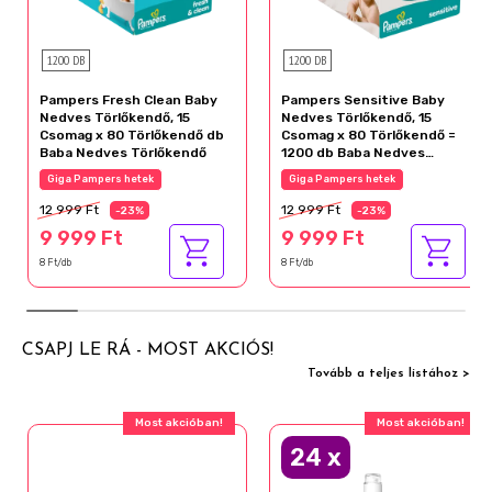
1200 DB
1200 DB
Pampers Fresh Clean Baby
Pampers Sensitive Baby
Nedves Törlőkendő, 15
Nedves Törlőkendő, 15
Csomag x 80 Törlőkendő db
Csomag x 80 Törlőkendő =
Baba Nedves Törlőkendő
1200 db Baba Nedves
Törlőkendő
Giga Pampers hetek
Giga Pampers hetek
12 999 Ft
12 999 Ft
-23%
-23%
9 999 Ft
9 999 Ft
8 Ft/db
8 Ft/db
CSAPJ LE RÁ - MOST AKCIÓS!
Tovább a teljes listához >
Most akcióban!
Most akcióban!
24
x