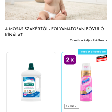
A MOSÁS SZAKÉRTŐI - FOLYAMATOSAN BŐVÜLŐ
KÍNÁLAT
Tovább a teljes listához >
Többet olcsóbban!
2
x
2 X 200 ML