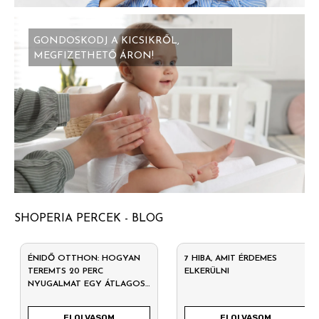
GONDOSKODJ A KICSIKRŐL,
MEGFIZETHETŐ ÁRON!
SHOPERIA PERCEK - BLOG
ÉNIDŐ OTTHON: HOGYAN
7 HIBA, AMIT ÉRDEMES
TEREMTS 20 PERC
ELKERÜLNI
NYUGALMAT EGY ÁTLAGOS
HÉTKÖZNAPON?
ELOLVASOM
ELOLVASOM