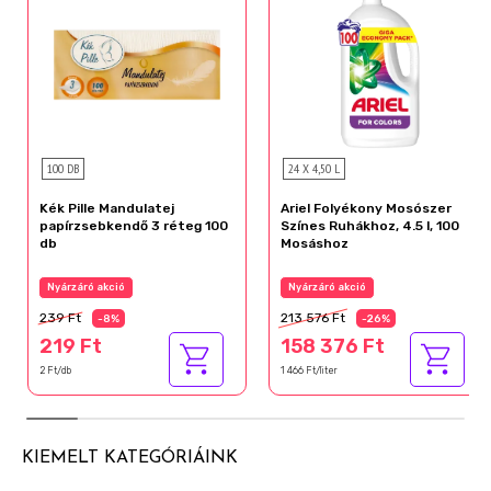
100 DB
24 X 4,50 L
Kék Pille Mandulatej
Ariel Folyékony Mosószer
papírzsebkendő 3 réteg 100
Színes Ruhákhoz, 4.5 l, 100
db
Mosáshoz
Nyárzáró akció
Nyárzáró akció
239 Ft
213 576 Ft
-8%
-26%
219 Ft
158 376 Ft
2 Ft/db
1 466 Ft/liter
KIEMELT KATEGÓRIÁINK