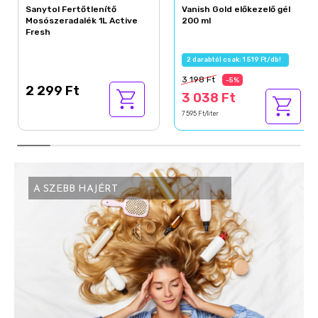
Sanytol Fertőtlenítő
Vanish Gold előkezelő gél
Mosószeradalék 1L Active
200 ml
Fresh
2 darabtól csak: 1 519 Ft/db!
3 198 Ft
-5%
2 299 Ft
3 038 Ft
7 595 Ft/liter
A SZEBB HAJÉRT