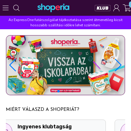
Az ExpressOne futárszolgálat tájékoztatása szerint átmenetileg kicsit
Népszerű kategóriák
hosszabb szállítási időkre lehet számítani.
Szépségápolás
Élelmiszer
Mosás
Mosogatás
Takarítás
Baba-mama
Háztartás
Népszerű márkák
Pampers
Lenor
Violeta
Coccolino
Silan
Népszerű keresések
leukoplast
ariel
lenor
finish
pampers
MIÉRT VÁLASZD A SHOPERIÁT?
Ingyenes személyes átvételi