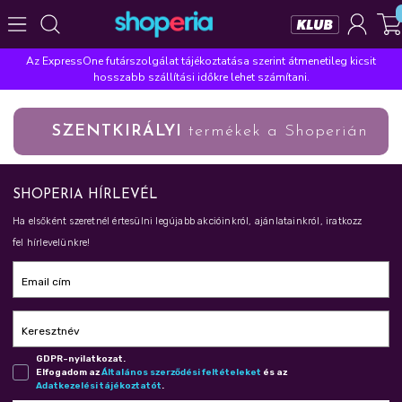
Az ExpressOne futárszolgálat tájékoztatása szerint átmenetileg kicsit
Népszerű kategóriák
hosszabb szállítási időkre lehet számítani.
Szépségápolás
Élelmiszer
Mosás
Mosogatás
SZENTKIRÁLYI
termékek a Shoperián
Takarítás
Baba-mama
Háztartás
Népszerű márkák
SHOPERIA HÍRLEVÉL
Pampers
Lenor
Finish
Violeta
Coccolino
Ha elsőként szeretnél értesülni legújabb akcióinkról, ajánlatainkról, iratkozz
Népszerű keresések
fel hírlevelünkre!
leukoplast
ariel
lenor
finish
pampers
Email cím
Keresztnév
GDPR-nyilatkozat.
Elfogadom az
Ál­ta­lá­nos szer­ző­dé­si fel­té­te­le­ket
és az
Adat­ke­ze­lé­si tá­jé­koz­ta­tót
.