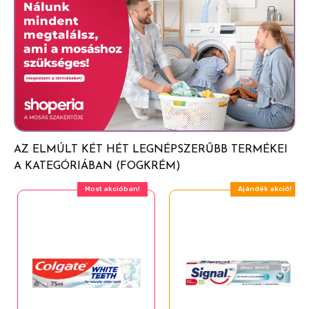
Hydrated Silica
tartalmaz (1000 ppm F). Más forrásból származó
Aroma
fluoridbevitel esetén kérje ki fogorvosa vagy orvosa
tanácsát.
Cellulose Gum
Decyl Glucoside
Sodium Saccharin
Sodium Fluoride
Sodium Monofluorophosphate
AZ ELMÚLT KÉT HÉT LEGNÉPSZERŰBB TERMÉKEI
A KATEGÓRIÁBAN (FOGKRÉM)
Most akcióban!
Ajándék akció!