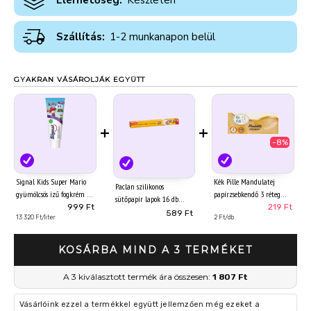
Elérhetőség:
Készleten
Szállítás:
1-2 munkanapon belül
GYAKRAN VÁSÁROLJÁK EGYÜTT
+
+
-8%
Signal Kids Super Mario
Kék Pille Mandulatej
Paclan szilikonos
gyümölcsös ízű fogkrém 0-
papírzsebkendő 3 réteg
sütőpapír lapok 16 db
6 év 75 ml
100 db
999 Ft
219 Ft
42cm*38cm
589 Ft
13 320 Ft/liter
2 Ft/db
KOSÁRBA MIND A 3 TERMÉKET
A 3 kiválasztott termék ára összesen:
1 807 Ft
Vásárlóink ezzel a termékkel együtt jellemzően még ezeket a