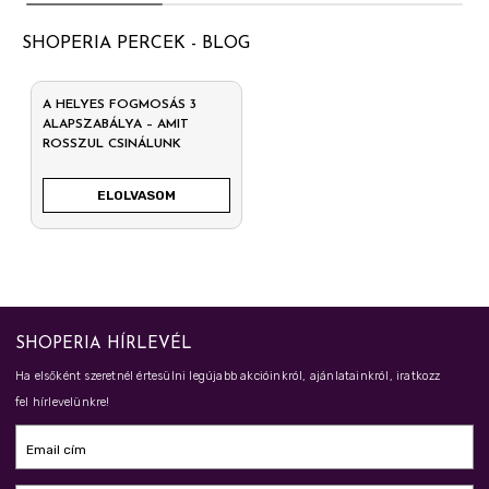
SHOPERIA PERCEK - BLOG
A HELYES FOGMOSÁS 3
ALAPSZABÁLYA – AMIT
ROSSZUL CSINÁLUNK
ELOLVASOM
SHOPERIA HÍRLEVÉL
Ha elsőként szeretnél értesülni legújabb akcióinkról, ajánlatainkról, iratkozz
fel hírlevelünkre!
Email cím