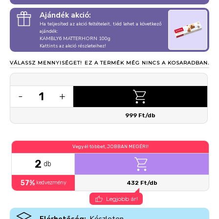
Ajándék akció:
Ha teljesíted az akció feltételeit, tiéd lehet a következő
ajándék:
KAMBLY6 MATTERHORN 100g
Kattints az akció részleteihez!
VÁLASSZ MENNYISÉGET!
EZ A TERMÉK MÉG NINCS A KOSARADBAN.
1
-
+
999 Ft/db
Vegyél többet, JOBBAN MEGÉRI!
2
db
57%
kedvezmény
432 Ft/db
Legjobb ár!