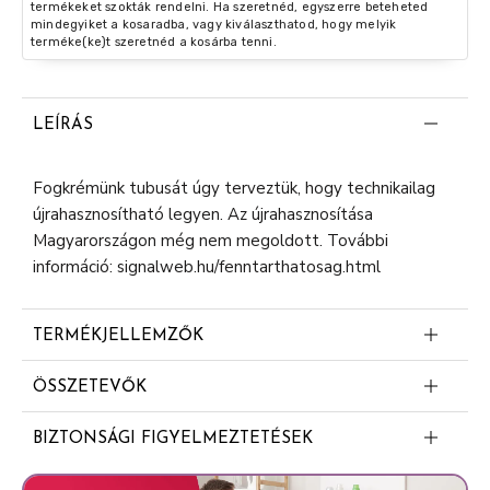
termékeket szokták rendelni. Ha szeretnéd, egyszerre beteheted
mindegyiket a kosaradba, vagy kiválaszthatod, hogy melyik
terméke(ke)t szeretnéd a kosárba tenni.
LEÍRÁS
Fogkrémünk tubusát úgy terveztük, hogy technikailag
újrahasznosítható legyen. Az újrahasznosítása
Magyarországon még nem megoldott. További
információ: signalweb.hu/fenntarthatosag.html
TERMÉKJELLEMZŐK
Hatékony fogszuvasodás elleni védelem
ÖSSZETEVŐK
Aqua
BIZTONSÁGI FIGYELMEZTETÉSEK
Hydrogenated Starch Hydrolysate
Nátrium-fluoridot ás nátrium-monofluor-foszfátot