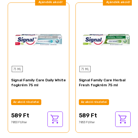
Ajándék akció!
Ajándék akció!
75 ML
75 ML
Signal Family Care Daily White
Signal Family Care Herbal
fogkrém 75 ml
Fresh fogkrém 75 ml
Az akció részletei
Az akció részletei
589 Ft
589 Ft
7 853 Ft/liter
7 853 Ft/liter