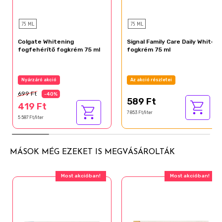
75 ML
75 ML
Colgate Whitening
Signal Family Care Daily White
fogfehérítő fogkrém 75 ml
fogkrém 75 ml
Nyárzáró akció
Az akció részletei
699 Ft
-40%
589 Ft
419 Ft
7 853 Ft/liter
5 587 Ft/liter
MÁSOK MÉG EZEKET IS MEGVÁSÁROLTÁK
Most akcióban!
Most akcióban!