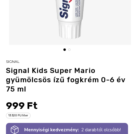
SIGNAL
Signal Kids Super Mario
gyümölcsös ízű fogkrém 0-6 év
75 ml
999 Ft
13 320 Ft/liter
Mennyiségi kedvezmény:
2 darabtól olcsóbb!