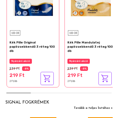
100 DB
100 DB
Kék Pille Original
Kék Pille Mandulatej
papírzsebkendő 3 réteg 100
papírzsebkendő 3 réteg 100
db
db
Nyárzáró akció
Nyárzáró akció
239 Ft
239 Ft
-8%
-8%
219 Ft
219 Ft
2 Ft/db
2 Ft/db
SIGNAL FOGKRÉMEK
Tovább a teljes listához >