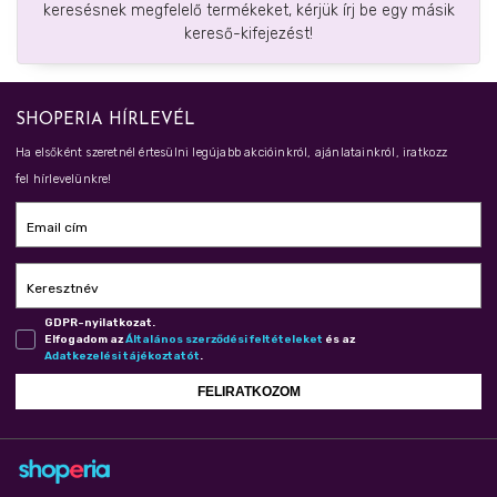
keresésnek megfelelő termékeket, kérjük írj be egy másik
kereső-kifejezést!
SHOPERIA HÍRLEVÉL
Ha elsőként szeretnél értesülni legújabb akcióinkról, ajánlatainkról, iratkozz
fel hírlevelünkre!
Email cím
Keresztnév
GDPR-nyilatkozat.
Elfogadom az
Ál­ta­lá­nos szer­ző­dé­si fel­té­te­le­ket
és az
Adat­ke­ze­lé­si tá­jé­koz­ta­tót
.
FELIRATKOZOM