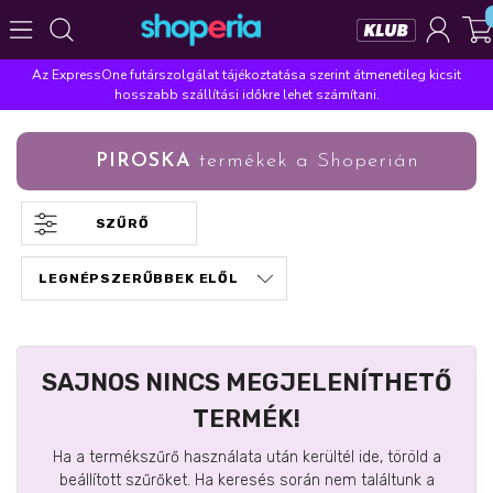
Az ExpressOne futárszolgálat tájékoztatása szerint átmenetileg kicsit
Népszerű kategóriák
hosszabb szállítási időkre lehet számítani.
Szépségápolás
Élelmiszer
Mosás
Mosogatás
PIROSKA
termékek a Shoperián
Takarítás
Baba-mama
Háztartás
Népszerű márkák
SZŰRŐ
Pampers
Lenor
Violeta
Coccolino
Silan
Népszerű keresések
leukoplast
ariel
lenor
finish
pampers
SAJNOS NINCS MEGJELENÍTHETŐ
TERMÉK!
Ha a termékszűrő használata után kerültél ide, töröld a
beállított szűrőket. Ha keresés során nem találtunk a