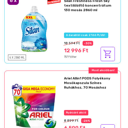
6
x
Silan Freshness Fresh Sky
textilöblítő koncentrátum
130 mosás 2860 ml
6 darabtól csak: 2 166 Ft/db!
18 594 Ft
-30%
12 996 Ft
6 X 2860 ML
757 Ft/liter
Ajándék akció!
Ariel Allin1 PODS Folyékony
Mosókapszula Színes
Ruhákhoz, 70 Mosáshoz
Az akció részletei
8 899 Ft
-26%