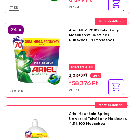
6 599 Ft
70 DB
94 Ft/db
Ajándék akció!
24
x
Ariel Allin1 PODS Folyékony
Mosókapszula Színes
Ruhákhoz, 70 Mosáshoz
Az akció részletei
213 576 Ft
-26%
158 376 Ft
24 X 70 DB
94 Ft/db
Ajándék akció!
Ariel Mountain Spring
Universal Folyékony Mosószer,
4.5 l, 100 Mosáshoz