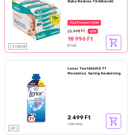
Baba Nedves Törlőkendő
Az akció részletei
25 998 Ft
-27%
18 996 Ft
2 X 1200 DB
8 Ft/db
Lenor Textilöblítő 71
Mosáshoz, Spring Awakening
2 499 Ft
1 676 Ft/liter
1,49 L