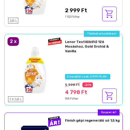
2 999 Ft
1 132 Ft/liter
2,65 L
Többet olcsóbban!
2
x
Lenor Textilöblítő 126
Mosáshoz, Gold Orchid &
Vanilla
2 darabtól csak: 2 399 Ft/db!
5 998 Ft
-20%
4 798 Ft
2 X 2,65 L
905 Ft/liter
Most akcióban!
Finish gépi regeneráló só 1,5 kg