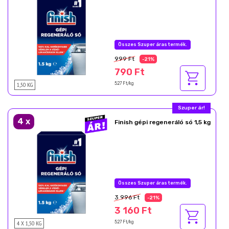
Nyárzáró akció
999 Ft
-21%
790 Ft
1,50 KG
527 Ft/kg
Most akcióban!
4
x
Finish gépi regeneráló só 1,5 kg
Nyárzáró akció
3 996 Ft
-21%
3 160 Ft
4 X 1,50 KG
527 Ft/kg