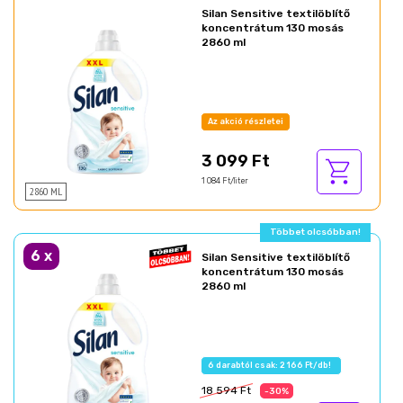
Silan Sensitive textilöblítő
koncentrátum 130 mosás
2860 ml
Az akció részletei
3 099 Ft
1 084 Ft/liter
2860 ML
Ajándék akció!
6
x
Silan Sensitive textilöblítő
koncentrátum 130 mosás
2860 ml
Az akció részletei
18 594 Ft
-30%