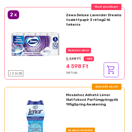
Ajándék akció!
2
x
Zewa Deluxe Lavender Dreams
toalettpapír 3 rétegű 16
tekercs
Az akció részletei
5 598 Ft
-18%
4 598 Ft
2 X 16 DB
144 Ft/db
Ajándék akció!
Mosáshoz Adható Lenor
Illatfokozó Parfümgyöngyök
195gSpring Awakening
Az akció részletei