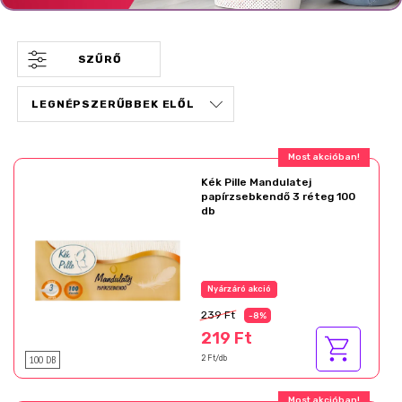
SZŰRŐ
Ajándék akció!
Kék Pille Mandulatej
papírzsebkendő 3 réteg 100
db
Az akció részletei
239 Ft
-8%
219 Ft
100 DB
2 Ft/db
Ajándék akció!