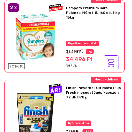
2
x
Pampers Premium Care
Pelenka, Méret: 5, 160 db, 11kg-
16kg
Az akció részletei
36 998 Ft
-7%
34 496 Ft
2 X 160 DB
108 Ft/db
Ajándék akció!
Finish Powerball Ultimate Plus
Fresh mosogatógép kapszula
72 db 878 g
Az akció részletei
7 799 Ft
-36%