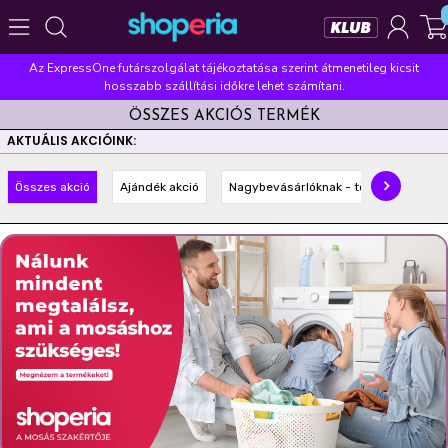
Az ExpressOne futárszolgálat tájékoztatása szerint átmenetileg kicsit
Népszerű kategóriák
hosszabb szállítási időkre lehet számítani.
ÖSSZES AKCIÓS TERMÉK
Szépségápolás
Élelmiszer
Mosás
Mosogatás
AKTUÁLIS AKCIÓINK:
Takarítás
Baba-mama
Háztartás
Összes akció
Ajándék akció
Nagybevásárlóknak - többet olcsóbba
Népszerű márkák
Pampers
Lenor
Violeta
Coccolino
Silan
Népszerű keresések
leukoplast
ariel
lenor
finish
pampers