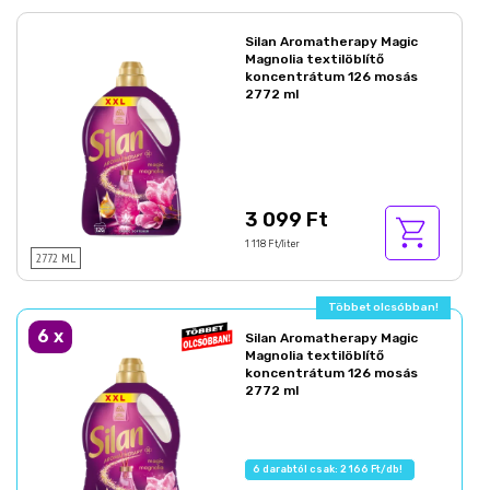
Silan Aromatherapy Magic
Magnolia textilöblítő
koncentrátum 126 mosás
2772 ml
3 099 Ft
1 118 Ft/liter
2772 ML
Többet olcsóbban!
6
x
Silan Aromatherapy Magic
Magnolia textilöblítő
koncentrátum 126 mosás
2772 ml
6 darabtól csak: 2 166 Ft/db!