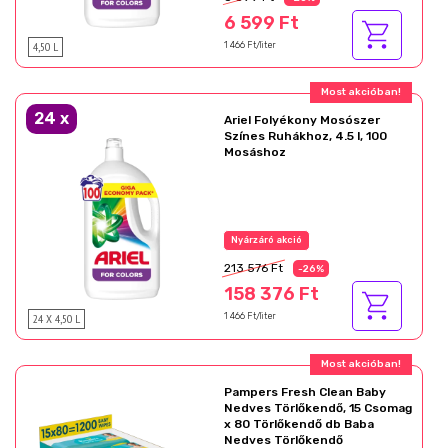
6 599 Ft
4,50 L
1 466 Ft/liter
Most akcióban!
24
x
Ariel Folyékony Mosószer
Színes Ruhákhoz, 4.5 l, 100
Mosáshoz
Nyárzáró akció
213 576 Ft
-26%
158 376 Ft
24 X 4,50 L
1 466 Ft/liter
Ajándék akció!
Pampers Fresh Clean Baby
Nedves Törlőkendő, 15 Csomag
x 80 Törlőkendő db Baba
Nedves Törlőkendő