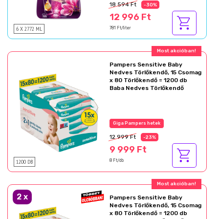
18 594 Ft
-30%
12 996 Ft
6 X 2772 ML
781 Ft/liter
Ajándék akció!
Pampers Sensitive Baby
Nedves Törlőkendő, 15 Csomag
x 80 Törlőkendő = 1200 db
Baba Nedves Törlőkendő
Az akció részletei
12 999 Ft
-23%
9 999 Ft
1200 DB
8 Ft/db
Ajándék akció!
2
x
Pampers Sensitive Baby
Nedves Törlőkendő, 15 Csomag
x 80 Törlőkendő = 1200 db