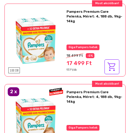
Ajándék akció!
Pampers Premium Care
Pelenka, Méret: 4, 188 db, 9kg-
14kg
Az akció részletei
18 499 Ft
-5%
17 499 Ft
188 DB
93 Ft/db
Ajándék akció!
2
x
Pampers Premium Care
Pelenka, Méret: 4, 188 db, 9kg-
14kg
Az akció részletei