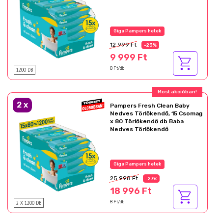
Az akció részletei
12 999 Ft
-23%
9 999 Ft
1200 DB
8 Ft/db
Ajándék akció!
2
x
Pampers Fresh Clean Baby
Nedves Törlőkendő, 15 Csomag
x 80 Törlőkendő db Baba
Nedves Törlőkendő
Az akció részletei
25 998 Ft
-27%
18 996 Ft
2 X 1200 DB
8 Ft/db