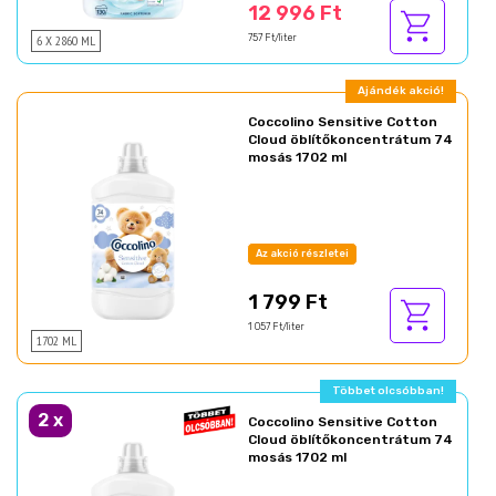
12 996 Ft
6 X 2860 ML
757 Ft/liter
Ajándék akció!
Coccolino Sensitive Cotton
Cloud öblítőkoncentrátum 74
mosás 1702 ml
Az akció részletei
1 799 Ft
1 057 Ft/liter
1702 ML
Ajándék akció!
2
x
Coccolino Sensitive Cotton
Cloud öblítőkoncentrátum 74
mosás 1702 ml