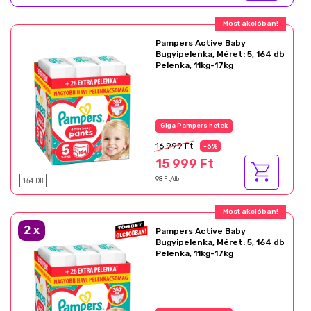
Ajándék akció!
Pampers Active Baby
Bugyipelenka, Méret: 5, 164 db
Pelenka, 11kg-17kg
Az akció részletei
16 999 Ft
-6%
15 999 Ft
164 DB
98 Ft/db
Ajándék akció!
2
x
Pampers Active Baby
Bugyipelenka, Méret: 5, 164 db
Pelenka, 11kg-17kg