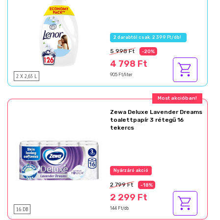
2 darabtól csak: 2 399 Ft/db!
5 998 Ft
-20%
4 798 Ft
2 X 2,65 L
905 Ft/liter
Ajándék akció!
Zewa Deluxe Lavender Dreams
toalettpapír 3 rétegű 16
tekercs
Az akció részletei
2 799 Ft
-18%
2 299 Ft
16 DB
144 Ft/db