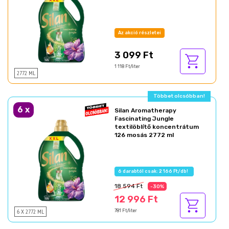
Az akció részletei
3 099 Ft
1 118 Ft/liter
2772 ML
Ajándék akció!
6
x
Silan Aromatherapy
Fascinating Jungle
textilöblítő koncentrátum
126 mosás 2772 ml
Az akció részletei
18 594 Ft
-30%
12 996 Ft
6 X 2772 ML
781 Ft/liter