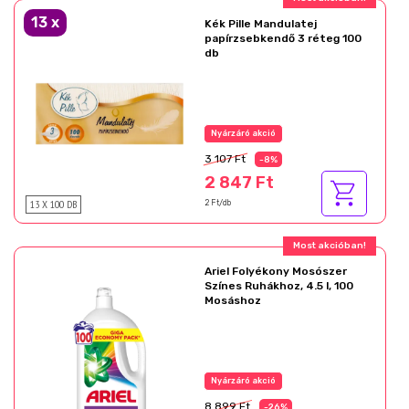
13
x
Kék Pille Mandulatej
papírzsebkendő 3 réteg 100
db
Az akció részletei
3 107 Ft
-8%
2 847 Ft
13 X 100 DB
2 Ft/db
Most akcióban!
Ariel Folyékony Mosószer
Színes Ruhákhoz, 4.5 l, 100
Mosáshoz
Nyárzáró akció
8 899 Ft
-26%