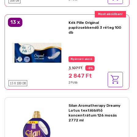
100 DB
Most akcióban!
13
x
Kék Pille Original
papírzsebkendő 3 réteg 100
db
Nyárzáró akció
3 107 Ft
-8%
2 847 Ft
13 X 100 DB
2 Ft/db
Silan Aromatherapy Dreamy
Lotus textilöblítő
koncentrátum 126 mosás
2772 ml