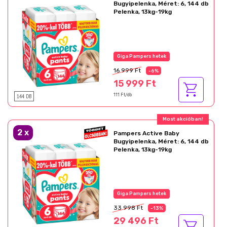
Bugyipelenka, Méret: 6, 144 db
Pelenka, 13kg-19kg
Az akció részletei
16 999 Ft
-6%
15 999 Ft
144 DB
111 Ft/db
Ajándék akció!
2
x
Pampers Active Baby
Bugyipelenka, Méret: 6, 144 db
Pelenka, 13kg-19kg
Az akció részletei
33 998 Ft
-13%
29 496 Ft