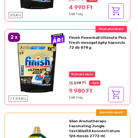
4 990 Ft
878,40 G
5 681 Ft/kg
Ajándék akció!
2
x
Finish Powerball Ultimate Plus
Fresh mosogatógép kapszula
72 db 878 g
Az akció részletei
15 598 Ft
-36%
9 980 Ft
2 X 878,40 G
5 681 Ft/kg
Ajándék akció!
Silan Aromatherapy
Fascinating Jungle
textilöblítő koncentrátum
126 mosás 2772 ml