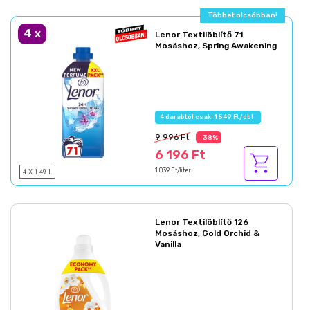
Többet olcsóbban!
4
x
Lenor Textilöblítő 71
Mosáshoz, Spring Awakening
4 darabtól csak: 1 549 Ft/db!
9 996 Ft
-38%
6 196 Ft
4 X 1,49 L
1 039 Ft/liter
Lenor Textilöblítő 126
Mosáshoz, Gold Orchid &
Vanilla