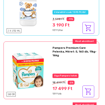
Az akció részletei
3 598 Ft
-11%
3 190 Ft
2 X 1702 ML
937 Ft/liter
Ajándék akció!
Pampers Premium Care
Pelenka, Méret: 5, 160 db, 11kg-
16kg
Az akció részletei
18 499 Ft
-5%
17 499 Ft
160 DB
109 Ft/db
Ajándék akció!