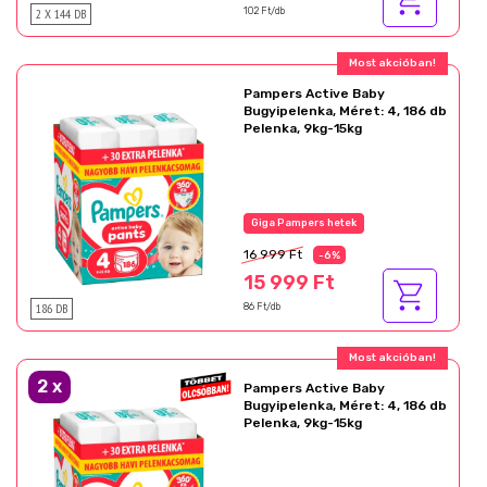
2 X 144 DB
102 Ft/db
Ajándék akció!
Pampers Active Baby
Bugyipelenka, Méret: 4, 186 db
Pelenka, 9kg-15kg
Az akció részletei
16 999 Ft
-6%
15 999 Ft
186 DB
86 Ft/db
Ajándék akció!
2
x
Pampers Active Baby
Bugyipelenka, Méret: 4, 186 db
Pelenka, 9kg-15kg