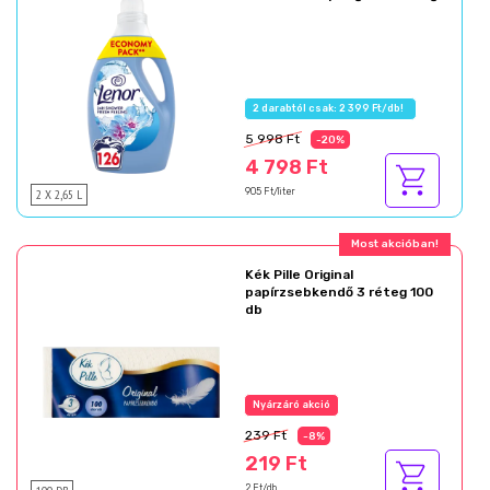
2 darabtól csak: 2 399 Ft/db!
5 998 Ft
-20%
4 798 Ft
2 X 2,65 L
905 Ft/liter
Most akcióban!
Kék Pille Original
papírzsebkendő 3 réteg 100
db
Nyárzáró akció
239 Ft
-8%
219 Ft
2 Ft/db