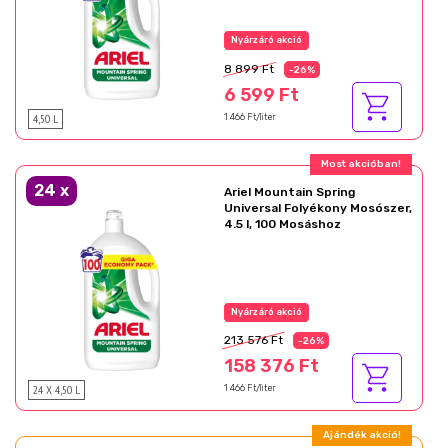
Az akció részletei
8 899 Ft
-26%
6 599 Ft
4,50 L
1 466 Ft/liter
Ajándék akció!
24
x
Ariel Mountain Spring
Universal Folyékony Mosószer,
4.5 l, 100 Mosáshoz
Az akció részletei
213 576 Ft
-26%
158 376 Ft
24 X 4,50 L
1 466 Ft/liter
Ajándék akció!