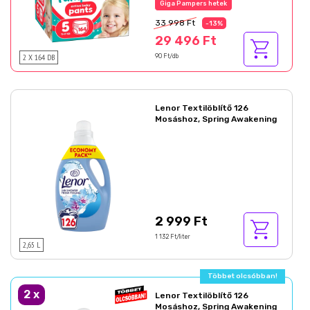
Az akció részletei
33 998 Ft
-13%
29 496 Ft
2 X 164 DB
90 Ft/db
Lenor Textilöblítő 126
Mosáshoz, Spring Awakening
2 999 Ft
1 132 Ft/liter
2,65 L
Többet olcsóbban!
2
x
Lenor Textilöblítő 126
Mosáshoz, Spring Awakening