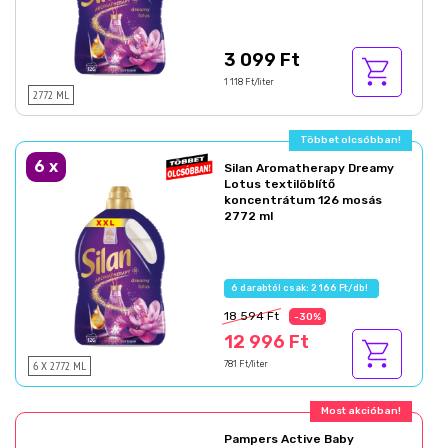
3 099 Ft
1 118 Ft/liter
2772 ML
Többet olcsóbban!
6
x
Silan Aromatherapy Dreamy
Lotus textilöblítő
koncentrátum 126 mosás
2772 ml
6 darabtól csak: 2 166 Ft/db!
18 594 Ft
-30%
12 996 Ft
6 X 2772 ML
781 Ft/liter
Ajándék akció!
Pampers Active Baby