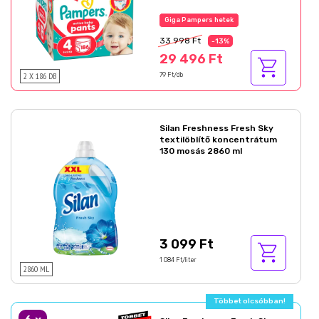
Az akció részletei
33 998 Ft
-13%
29 496 Ft
2 X 186 DB
79 Ft/db
Silan Freshness Fresh Sky
textilöblítő koncentrátum
130 mosás 2860 ml
3 099 Ft
1 084 Ft/liter
2860 ML
Többet olcsóbban!