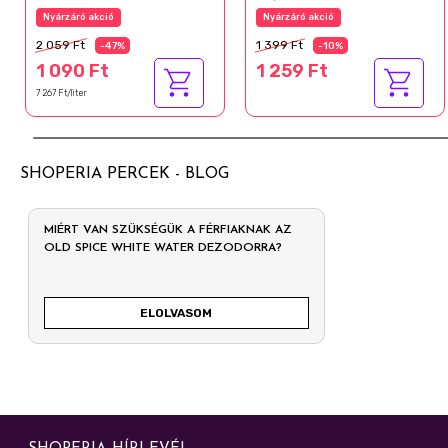
izzadásgátló 150 ml
rendkívül száraz bőrre
Nyárzáró akció
Nyárzáró akció
600 ml
2 059 Ft
1 399 Ft
-47%
-10%
1 090 Ft
1 259 Ft
7 267 Ft/liter
SHOPERIA PERCEK - BLOG
MIÉRT VAN SZÜKSÉGÜK A FÉRFIAKNAK AZ
OLD SPICE WHITE WATER DEZODORRA?
ELOLVASOM