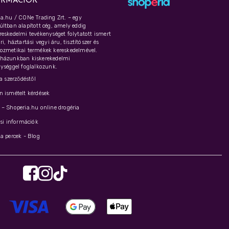
ORMÁCIÓK
a.hu / CONe Trading Zrt. – egy
ltban alapított cég, amely eddig
eskedelmi tevékenységet folytatott ismert
i, háztartási vegyi áru, tisztítószer és
ozmetikai termékek kereskedelmével.
házunkban kiskerekedelmi
ységgel foglalkozunk.
 a szerződéstől
 ismételt kérdések
– Shoperia.hu online drogéria
ási információk
a percek - Blog