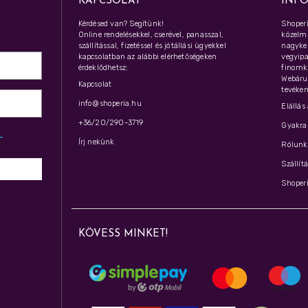
KAPCSOLAT
INF
Kérdésed van? Segítünk!
Shoperi
Online rendelésekkel, cserével, panasszal,
közelmú
szállítással, fizetéssel és jótállási ügyekkel
nagyker
kapcsolatban az alábbi elérhetőségeken
vegyipar
érdeklődhetsz:
finomk
Webáru
Kapcsolat
tevéken
info@shoperia.hu
Elállás
+36/20/290-3719
Gyakran
z­
Írj nekünk
Rólunk 
Szállít
Shoperi
KÖVESS MINKET!