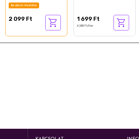
fogakra 75 ml
Hosszan Tartó Frissesség,
Az akció részletei
400 ml
2 099 Ft
1 699 Ft
4 248 Ft/liter