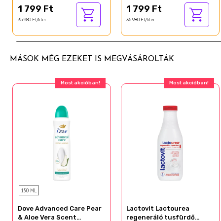
CI 19140
1 799 Ft
1 799 Ft
35 980 Ft/liter
35 980 Ft/liter
MÁSOK MÉG EZEKET IS MEGVÁSÁROLTÁK
Most akcióban!
Most akcióban!
150 ML
Dove Advanced Care Pear
Lactovit Lactourea
& Aloe Vera Scent
regeneráló tusfürdő