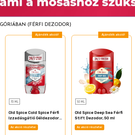
S ARCTISZTÍTÁS az idő- és
GÓRIÁBAN (FÉRFI DEZODOR)
Ajándék akció!
Ajándék akció!
70 ML
50 ML
Old Spice Cold Spice Férfi
Old Spice Deep Sea Férfi
Izzadásgátló Géldezodor,
Stift Dezodor, 50 ml
70 ml
Az akció részletei
Az akció részletei