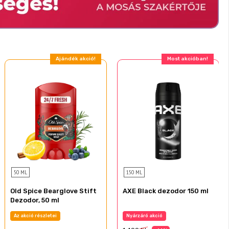
Ajándék akció!
Most akcióban!
50 ML
150 ML
Old Spice Bearglove Stift
AXE Black dezodor 150 ml
Dezodor, 50 ml
Az akció részletei
Nyárzáró akció