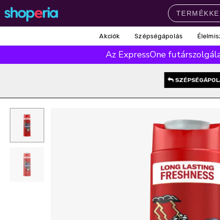
Akciók
Szépségápolás
Élelmis
Népszerű kategóriák
Az ExpressOne futárszolgálat
Szépségápolás
Élelmiszer
Mosás
Mosogatás
Takarítás
SZÉPSÉGÁPOL
Baba-mama
Háztartás
Népszerű márkák
Pampers
Lenor
Finish
Violeta
Coccolino
Népszerű keresések
leukoplast
ariel
lenor
finish
pampers