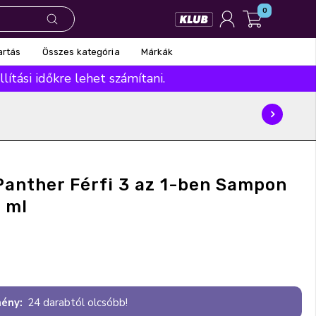
0
Összes kategória
Márkák
artás
ítási időkre lehet számítani.
Panther Férfi 3 az 1-ben Sampon
 ml
ény:
24 darabtól olcsóbb!