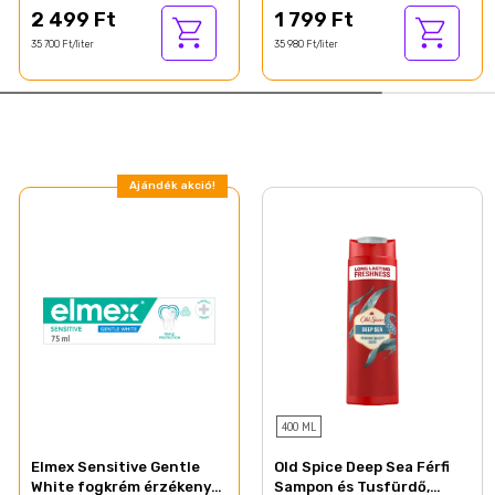
2 499 Ft
1 799 Ft
35 700 Ft/liter
35 980 Ft/liter
Ajándék akció!
400 ML
Elmex Sensitive Gentle
Old Spice Deep Sea Férfi
White fogkrém érzékeny
Sampon és Tusfürdő,