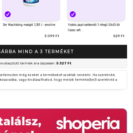
Der Waschkönig mosógél 3,305 l - sensitive
Violeta papírzsebkendő 3 rétegű 10x10 db
Classic soft
3 099 Ft
529 Ft
SÁRBA MIND A 3 TERMÉKET
kiválasztott termék ára összesen:
5 327 Ft
 jellemzően még ezeket a termékeket szokták rendelni. Ha szeretnéd,
kosaradba, vagy kiválaszthatod, hogy melyik terméke(ke)t szeretnéd a