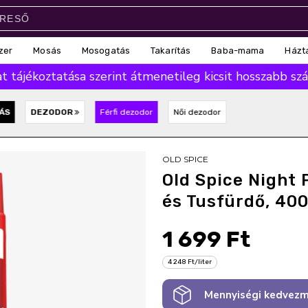
zer
Mosás
Mosogatás
Takarítás
Baba-mama
Házt
 tájékoztatása szerint átmenetileg kicsit hosszabb száll
ÁS
DEZODOR
Férfi dezodor
Női dezodor
OLD SPICE
Old Spice Night 
és Tusfürdő, 400
1 699 Ft
4 248 Ft/liter
Mennyiségi kedvezm