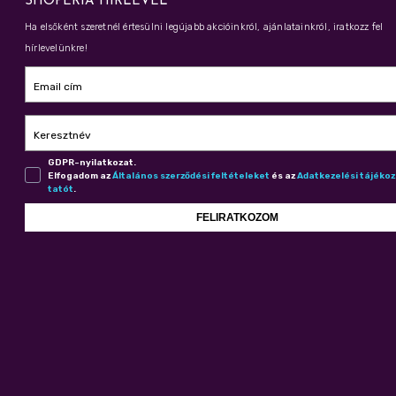
SHOPERIA HÍRLEVÉL
Ha elsőként szeretnél értesülni legújabb akcióinkról, ajánlatainkról, iratkozz fel
hírlevelünkre!
Email cím
Keresztnév
GDPR-nyilatkozat.
Elfogadom az
Ál­ta­lá­nos szer­ző­dé­si fel­té­te­le­ket
és az
Adat­ke­ze­lé­si tá­jé­ko
ta­tót
.
FELIRATKOZOM