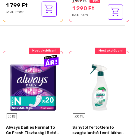
1 499 Ft
-14%
1 799 Ft
1 290 Ft
35 980 Ft/liter
8 600 Ft/liter
Most akcióban!
Most akcióban!
20 DB
500 ML
Always Dailies Normal To
Sanytol fertőtlenítő
Go Fresh Tisztasági Betét,
szagtalanító textíliákhoz