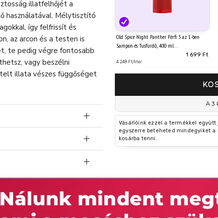
ztosság illatfelhőjét a
ő használatával. Mélytisztító
gokkal, így felfrissít és
Old Spice Night Panther Férfi 3 az 1-ben
n, az arcon és a testen is
Sampon és Tusfürdő, 400 ml
et, te pedig végre fontosabb
1 699 Ft
thetsz, vagy beszélni
4 248 Ft/liter
a telt illata vészes függőséget
KO
A 3 
Vásárlóink ezzel a termékkel együtt
egyszerre beteheted mindegyiket a 
GNEK: Az Old Spice
kosárba tenni.
mminőségű illata gondoskodik
MINŐSÉGŰ ILLATÁT: Az
függőséget okozhat
új szintre a tusolás
sa le, de a bőrt is simává és