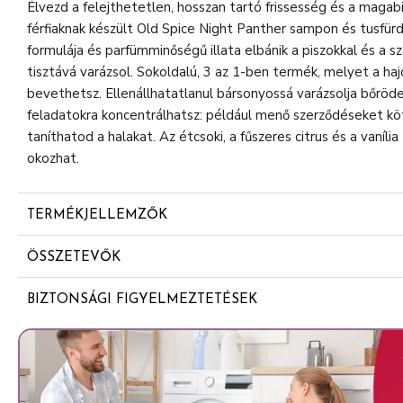
Élvezd a felejthetetlen, hosszan tartó frissesség és a magabi
férfiaknak készült Old Spice Night Panther sampon és tusfürd
formulája és parfümminőségű illata elbánik a piszokkal és a sza
tisztává varázsol. Sokoldalú, 3 az 1-ben termék, melyet a hajo
bevethetsz. Ellenállhatatlanul bársonyossá varázsolja bőröd
feladatokra koncentrálhatsz: például menő szerződéseket kö
taníthatod a halakat. Az étcsoki, a fűszeres citrus és a vaníli
okozhat.
TERMÉKJELLEMZŐK
ÜDV A HOSSZAN TARTÓ, PARFÜMMINŐSÉGŰ FRISSESSÉ
ÖSSZETEVŐK
sampon és tusfürdő mélytisztító technológiája és parfü
Aqua
arról, hogy tetőtől talpig felfrissülj
BIZTONSÁGI FIGYELMEZTETÉSEK
Sodium Lauryl Sulfate
PRÓBÁLD KI AZ OLD SPICE NIGHT PANTHER PARFÜM
Not Applicable
étcsoki, a fűszeres citrus és a vanília telt illata vészes 
Cocamidopropyl Betaine
MÉLYTISZTÍTÓ HATÁS ÉS PUHA, BÁRSONYOS BŐR. Emeld 
Sodium Chloride
élményét! A 3 az 1-ben tusfürdő nem csak a szagokat mos
Parfum