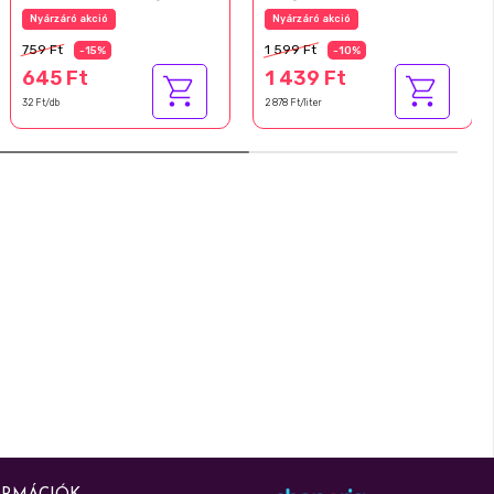
20 db
500 ml
Nyárzáró akció
Nyárzáró akció
759 Ft
1 599 Ft
-15%
-10%
645 Ft
1 439 Ft
32 Ft/db
2 878 Ft/liter