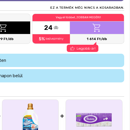
EZ A TERMÉK MÉG NINCS A KOSARADBAN.
Vegyél többet, JOBBAN MEGÉRI!
24
db
5%
99 Ft/db
kedvezmény
1 614 Ft/db
Legjobb ár!
ten
napon belül
+
+