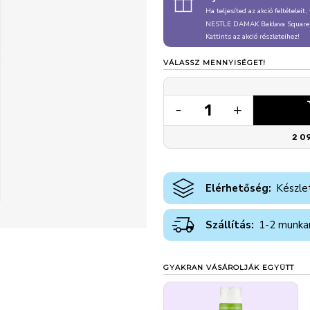
Ha teljesíted az akció feltételeit
NESTLE DAMAK Baklava Square
Kattints az akció részleteihez!
VÁLASSZ MENNYISÉGET!
1
-
+
2 0
Elérhetőség:
Készle
Szállítás:
1-2 munka
GYAKRAN VÁSÁROLJÁK EGYÜTT