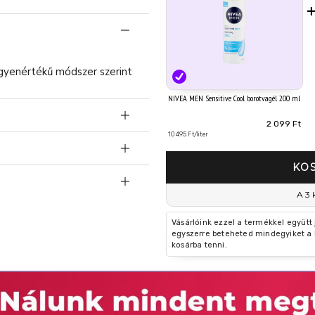
egyenértékű módszer szerint
NIVEA MEN Sensitive Cool borotvagél 200 ml
2 099 Ft
10 495 Ft/liter
KO
A 3 
repedhet. Hőtől, forró
vol tartandó. Tilos
Vásárlóink ezzel a termékkel együtt
egyszerre beteheted mindegyiket a 
védendő. Nem érheti
kosárba tenni.
rva tartandó. A töltet