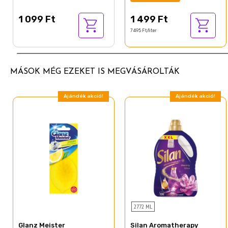
Parfum
CI 42053
1 099 Ft
1 499 Ft
7 495 Ft/liter
MÁSOK MÉG EZEKET IS MEGVÁSÁROLTÁK
Ajándék akció!
Ajándék akció!
2772 ML
Glanz Meister
Silan Aromatherapy