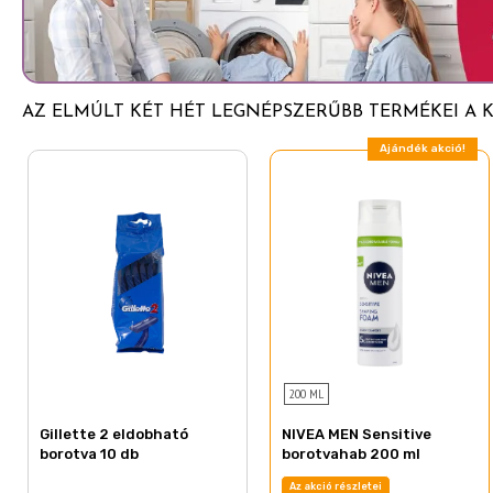
Isobutane
Chamomilla Recutita Flower Extract
Maltodextrin
AZ ELMÚLT KÉT HÉT LEGNÉPSZERŰBB TERMÉKEI A 
Hydroxyethylcellulose
Hydroxypropyl Methylcellulose
Ajándék akció!
Laureth-2
Cetearyl Isononanoate
PEG-90 Glyceryl Isostearate
Disodium Phosphate
Sodium Phosphate
Sodium Chloride
Sodium Sulfate
200 ML
Piroctone Olamine
Gillette 2 eldobható
NIVEA MEN Sensitive
borotva 10 db
borotvahab 200 ml
BHT
Az akció részletei