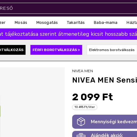
zer
Mosás
Mosogatás
Takarítás
Baba-mama
Házt
 tájékoztatása szerint átmenetileg kicsit hosszabb száll
OTVÁLKOZÁS
FÉRFI BOROTVÁLKOZÁS
Elektromos borotválkozás
NIVEA MEN
NIVEA MEN Sensi
2 099 Ft
10 495 Ft/liter
Mennyiségi kedvezm
Ajándék akció: