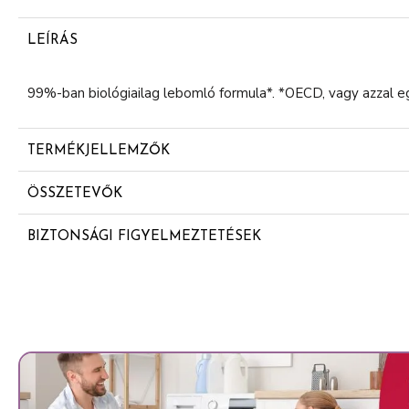
LEÍRÁS
99%-ban biológiailag lebomló formula*. *OECD, vagy azzal 
TERMÉKJELLEMZŐK
Etil-alkohol mentes
ÖSSZETEVŐK
Aqua
BIZTONSÁGI FIGYELMEZTETÉSEK
Palmitic Acid
Figyelem! Az edényben túlnyomás uralkodik: hő hatására meg
Triethanolamine
felületektől, szikrától, nyílt lángtól és más gyújtóforrástól tá
Oleth-20
kilyukasztani vagy elégetni üres állapotában is napfénytől 
50°C/122ºF hőmérsékletet meghaladó hő. Gyermekektől elzá
Isopentane
tömegének 4%-a tűzveszélyes.
Glycerin
Isopropyl Palmitate