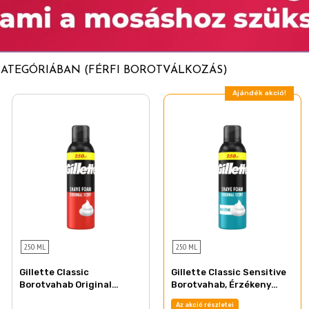
KATEGÓRIÁBAN (FÉRFI BOROTVÁLKOZÁS)
Ajándék akció!
250 ML
250 ML
Gillette Classic
Gillette Classic Sensitive
Borotvahab Original
Borotvahab, Érzékeny
Illattal, Gyors És Egyszerű
Bőrre, 250 ml
Az akció részletei