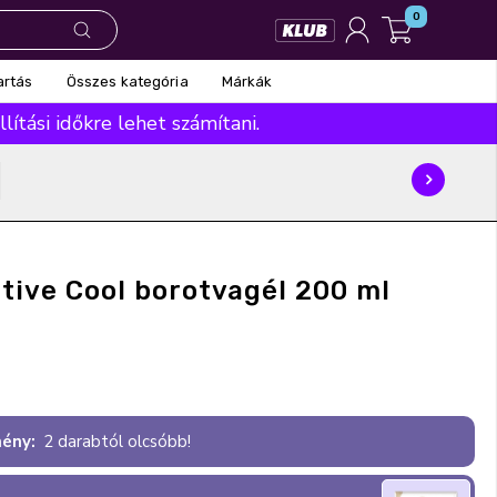
0
Összes kategória
Márkák
artás
ítási időkre lehet számítani.
tive Cool borotvagél 200 ml
ény:
2 darabtól olcsóbb!