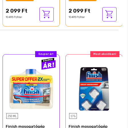
2 099 Ft
2 099 Ft
10 495 Ft/liter
10 495 Ft/liter
Szuper ár!
Most akcióban!
250 ML
17 G
Finish mosogatógép
Finish mosogatógép