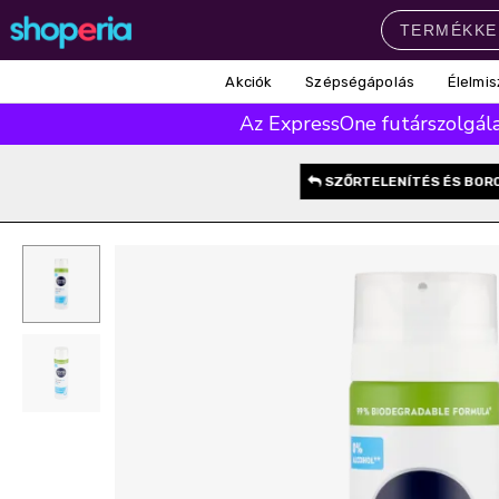
Akciók
Szépségápolás
Élelmis
Népszerű kategóriák
Az ExpressOne futárszolgálat
Szépségápolás
Élelmiszer
Mosás
Mosogatás
Takarítás
SZŐRTELENÍTÉS ÉS BOR
Baba-mama
Háztartás
Népszerű márkák
Pampers
Lenor
Finish
Violeta
Coccolino
Népszerű keresések
leukoplast
ariel
lenor
finish
pampers