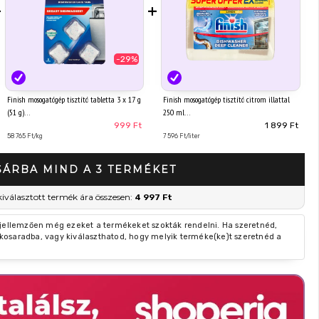
+
+
-29%
Finish mosogatógép tisztító tabletta 3 x 17 g
Finish mosogatógép tisztító citrom illattal
(51 g)
250 ml
999 Ft
1 899 Ft
58 765 Ft/kg
7 596 Ft/liter
SÁRBA MIND A 3 TERMÉKET
kiválasztott termék ára összesen:
4 997 Ft
 jellemzően még ezeket a termékeket szokták rendelni. Ha szeretnéd,
kosaradba, vagy kiválaszthatod, hogy melyik terméke(ke)t szeretnéd a