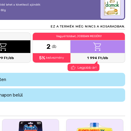
, tiéd lehet a következő ajándék:
 60g
EZ A TERMÉK MÉG NINCS A KOSARADBAN.
Vegyél többet, JOBBAN MEGÉRI!
2
db
5%
99 Ft/db
kedvezmény
1 994 Ft/db
Legjobb ár!
ten
napon belül