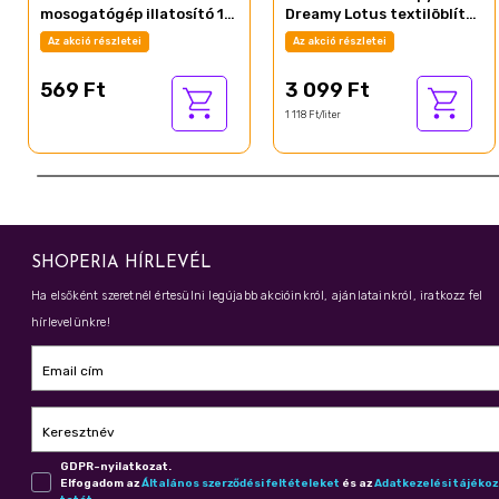
mosogatógép illatosító 10
Dreamy Lotus textilöblítő
g Lemon
koncentrátum 126 mosás
Az akció részletei
Az akció részletei
2772 ml
569 Ft
3 099 Ft
1 118 Ft/liter
SHOPERIA HÍRLEVÉL
Ha elsőként szeretnél értesülni legújabb akcióinkról, ajánlatainkról, iratkozz fel
hírlevelünkre!
Email cím
Keresztnév
GDPR-nyilatkozat.
Elfogadom az
Ál­ta­lá­nos szer­ző­dé­si fel­té­te­le­ket
és az
Adat­ke­ze­lé­si tá­jé­ko