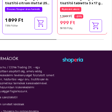
tisztító citrom illattal 250
tisztító tabletta 3 x 17 g
ml
(51 g)
Összes Szuper áras termék.
Nyárzáró akció
1 399 Ft
-29%
1 899 Ft
999 Ft
7 596 Ft/liter
58 765 Ft/kg
ORMÁCIÓK
a.hu / CONe Trading Zrt. – egy
ltban alapított cég, amely eddig
eskedelmi tevékenységet folytatott ismert
i, háztartási vegyi áru, tisztítószer és
ozmetikai termékek kereskedelmével.
házunkban kiskerekedelmi
ységgel foglalkozunk.
 a szerződéstől
 ismételt kérdések
– Shoperia.hu online drogéria