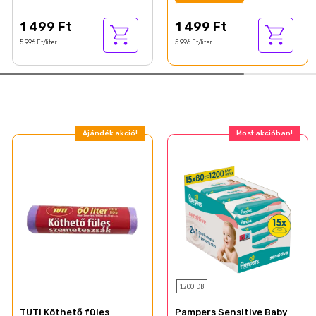
Borotválkozás, 250ml
1 499 Ft
1 499 Ft
5 996 Ft/liter
5 996 Ft/liter
Ajándék akció!
Most akcióban!
1200 DB
TUTI Köthető füles
Pampers Sensitive Baby