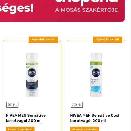
Ajándék akció!
Ajándék akció!
200 ML
200 ML
NIVEA MEN Sensitive
NIVEA MEN Sensitive Cool
borotvagél 200 ml
borotvagél 200 ml
Az akció részletei
Az akció részletei