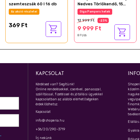
szemteszsák 60 l 16 db
Nedves Törlőkendő, 15
Csomag x 80 Törlőkendő =
Az akció részletei
Giga Pampers hetek
1200 db Baba Nedves
12 999 Ft
Törlőkendő
-23%
369 Ft
9 999 Ft
8 Ft/db
KAPCSOLAT
INF
Kérdésed van? Segítünk!
Shoperi
Online rendelésekkel, cserével, panasszal,
közelmú
szállítással, fizetéssel és jótállási ügyekkel
nagyker
kapcsolatban az alábbi elérhetőségeken
vegyipar
érdeklődhetsz:
finomk
Webáru
Kapcsolat
tevéken
info@shoperia.hu
Elállás
+36/20/290-3719
Gyakran
z­
Írj nekünk
Rólunk 