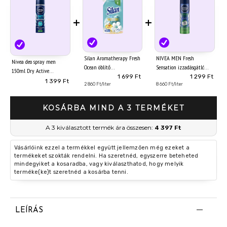
+
+
Silan Aromatherapy Fresh
NIVEA MEN Fresh
Nivea deo spray men
Ocean öblítő
Sensation izzadásgátló
150ml Dry Active
koncentrátum 54 mosás
150 ml
1 699 Ft
1 299 Ft
1 399 Ft
594 ml
2 860 Ft/liter
8 660 Ft/liter
KOSÁRBA MIND A 3 TERMÉKET
A 3 kiválasztott termék ára összesen:
4 397 Ft
Vásárlóink ezzel a termékkel együtt jellemzően még ezeket a
termékeket szokták rendelni. Ha szeretnéd, egyszerre beteheted
mindegyiket a kosaradba, vagy kiválaszthatod, hogy melyik
terméke(ke)t szeretnéd a kosárba tenni.
LEÍRÁS