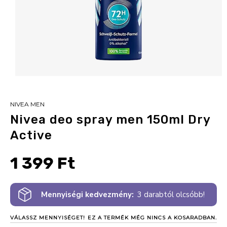
NIVEA MEN
Nivea deo spray men 150ml Dry
Active
1 399 Ft
Mennyiségi kedvezmény:
3 darabtól olcsóbb!
VÁLASSZ MENNYISÉGET!
EZ A TERMÉK MÉG NINCS A KOSARADBAN.