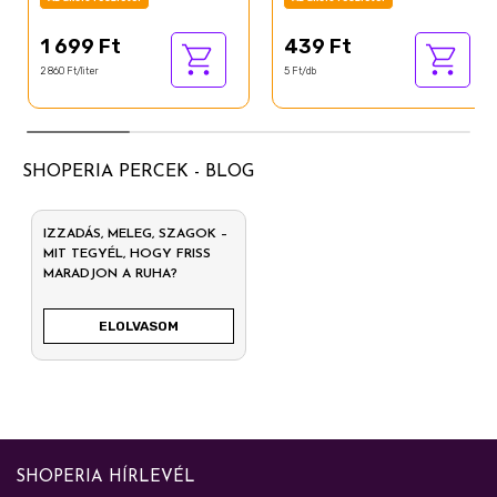
1 699 Ft
439 Ft
2 860 Ft/liter
5 Ft/db
SHOPERIA PERCEK - BLOG
IZZADÁS, MELEG, SZAGOK –
MIT TEGYÉL, HOGY FRISS
MARADJON A RUHA?
ELOLVASOM
SHOPERIA HÍRLEVÉL