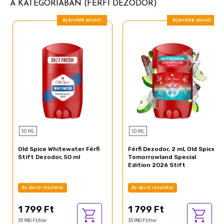
A KATEGÓRIÁBAN (FÉRFI DEZODOR)
Ajándék akció!
Ajándék akció!
50 ML
50 ML
Old Spice Whitewater Férfi
Férfi Dezodor, 2 ml, Old Spice
Stift Dezodor, 50 ml
Tomorrowland Special
Edition 2026 Stift
Az akció részletei
Az akció részletei
1 799 Ft
1 799 Ft
35 980 Ft/liter
35 980 Ft/liter