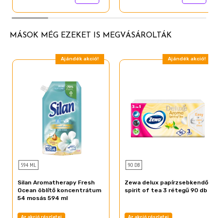
MÁSOK MÉG EZEKET IS MEGVÁSÁROLTÁK
Ajándék akció!
Ajándék akció!
594 ML
90 DB
Silan Aromatherapy Fresh
Zewa delux papírzsebkendő
Ocean öblítő koncentrátum
spirit of tea 3 rétegű 90 db
54 mosás 594 ml
Az akció részletei
Az akció részletei