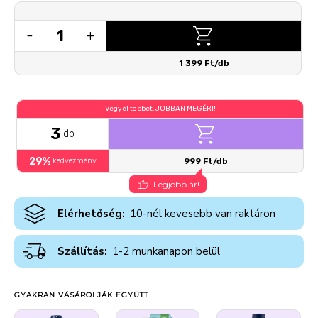
1
-
+
1 399 Ft/db
Vegyél többet, JOBBAN MEGÉRI!
3
db
29%
kedvezmény
999 Ft/db
Legjobb ár!
Elérhetőség:
10-nél kevesebb van raktáron
Szállítás:
1-2 munkanapon belül
GYAKRAN VÁSÁROLJÁK EGYÜTT