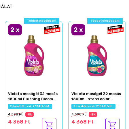
NÁLAT
Többet olcsóbban!
Többet olcsóbban!
2
x
2
x
Violeta mosógél 32 mosás
Violeta mosógél 32 mosás
1800ml Blushing Bloom
1800ml Intens color
károsodott ruhákhoz
színes ruhákhoz
2 darabtól csak: 2 184 Ft/db!
2 darabtól csak: 2 184 Ft/db!
4 598 Ft
4 598 Ft
-5%
-5%
4 368 Ft
4 368 Ft