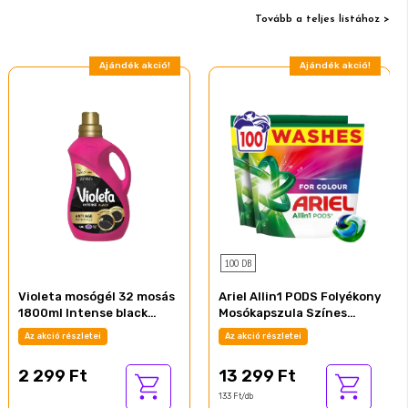
Tovább a teljes listához >
Ajándék akció!
Ajándék akció!
100 DB
Violeta mosógél 32 mosás
Ariel Allin1 PODS Folyékony
1800ml Intense black
Mosókapszula Színes
fekete ruhákhoz
Ruhákhoz, 100 Mosáshoz
Az akció részletei
Az akció részletei
2 299 Ft
13 299 Ft
133 Ft/db