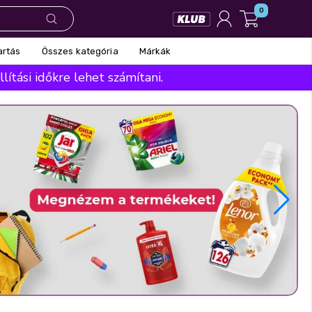
0
Összes kategória
Márkák
artás
ítási időkre lehet számítani.