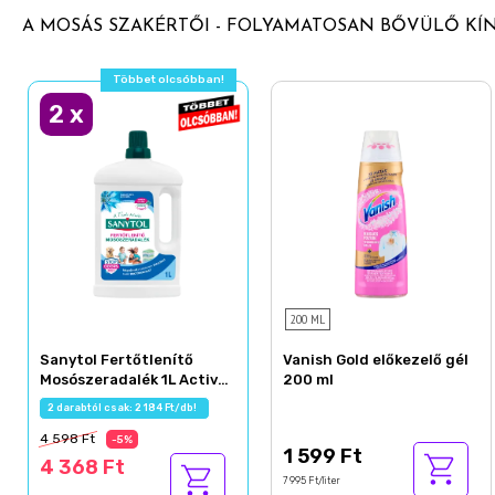
A MOSÁS SZAKÉRTŐI - FOLYAMATOSAN BŐVÜLŐ KÍ
Többet olcsóbban!
2
x
200 ML
Sanytol Fertőtlenítő
Vanish Gold előkezelő gél
Mosószeradalék 1L Active
200 ml
Fresh
2 darabtól csak: 2 184 Ft/db!
4 598 Ft
-5%
1 599 Ft
4 368 Ft
7 995 Ft/liter