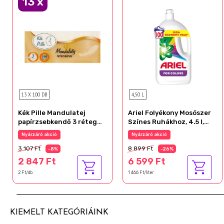
13
x
13 X 100 DB
4,50 L
Kék Pille Mandulatej
Ariel Folyékony Mosószer
papírzsebkendő 3 réteg
Színes Ruhákhoz, 4.5 l,
100 db
100 Mosáshoz
Nyárzáró akció
Nyárzáró akció
3 107 Ft
8 899 Ft
-8%
-26%
2 847 Ft
6 599 Ft
2 Ft/db
1 466 Ft/liter
KIEMELT KATEGÓRIÁINK