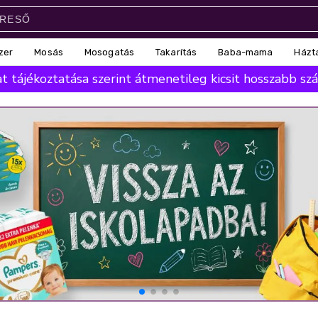
zer
Mosás
Mosogatás
Takarítás
Baba-mama
Házt
 tájékoztatása szerint átmenetileg kicsit hosszabb száll