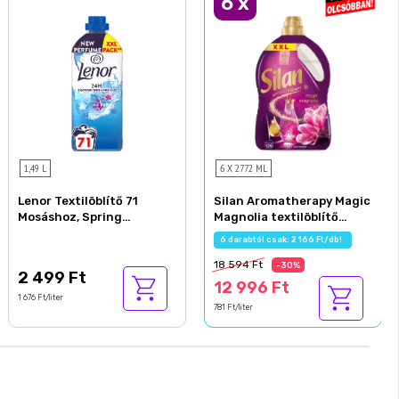
6
x
1,49 L
6 X 2772 ML
Lenor Textilöblítő 71
Silan Aromatherapy Magic
Mosáshoz, Spring
Magnolia textilöblítő
Awakening
koncentrátum 126 mosás
6 darabtól csak: 2 166 Ft/db!
2772 ml
18 594 Ft
-30%
2 499 Ft
12 996 Ft
1 676 Ft/liter
781 Ft/liter