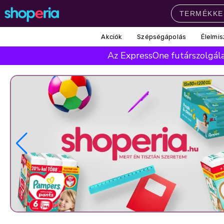
Akciók
Szépségápolás
Élelmis
Népszerű kategóriák
Az ExpressOne futárszolgálat
Szépségápolás
Élelmiszer
Mosás
Mosogatás
Takarítás
Baba-mama
Háztartás
Népszerű márkák
Pampers
Lenor
Violeta
Coccolino
Silan
Népszerű keresések
leukoplast
ariel
lenor
finish
pampers