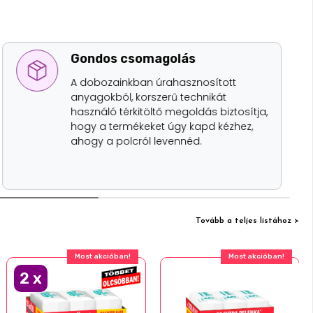
Gondos csomagolás
A dobozainkban úrahasznosított
anyagokból, korszerű technikát
használó térkitöltő megoldás biztosítja,
hogy a termékeket úgy kapd kézhez,
ahogy a polcról levennéd.
Tovább a teljes listához >
Most akcióban!
Most akcióban!
2
x