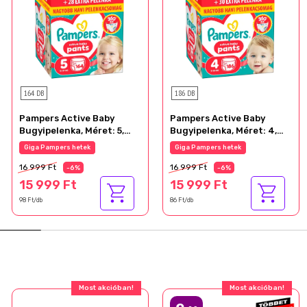
164 DB
186 DB
Pampers Active Baby
Pampers Active Baby
Bugyipelenka, Méret: 5,
Bugyipelenka, Méret: 4,
164 db Pelenka, 11kg-17kg
186 db Pelenka, 9kg-15kg
Giga Pampers hetek
Giga Pampers hetek
16 999 Ft
16 999 Ft
-6%
-6%
15 999 Ft
15 999 Ft
98 Ft/db
86 Ft/db
Most akcióban!
Most akcióban!