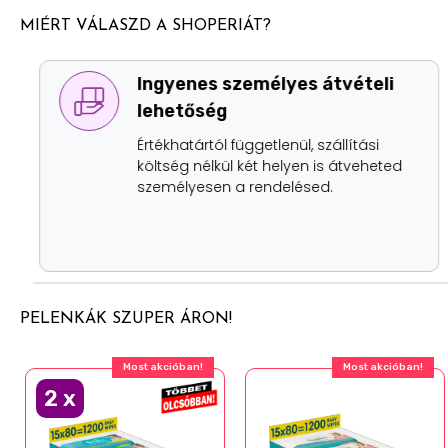
MIÉRT VÁLASZD A SHOPERIÁT?
Ingyenes személyes átvételi
lehetőség
Értékhatártól függetlenül, szállítási
költség nélkül két helyen is átveheted
személyesen a rendelésed.
PELENKÁK SZUPER ÁRON!
Most akcióban!
Most akcióban!
2
x