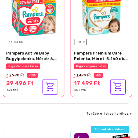
2 X 144 DB
160 DB
Pampers Active Baby
Pampers Premium Care
Bugyipelenka, Méret: 6,
Pelenka, Méret: 5, 160 db,
144 db Pelenka, 13kg-19kg
11kg-16kg
Giga Pampers hetek
Giga Pampers hetek
33 998 Ft
18 499 Ft
-13%
-5%
29 496 Ft
17 499 Ft
102 Ft/db
109 Ft/db
Tovább a teljes listához >
Többet olcsóbban!