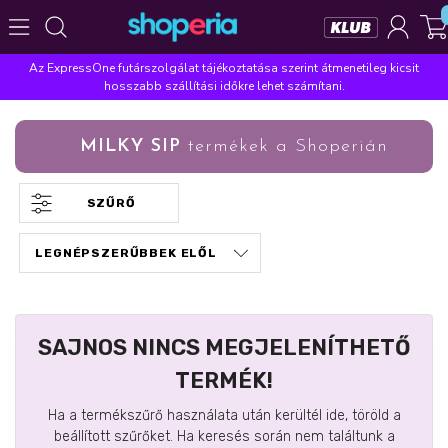
Az ExpressOne futárszolgálat tájékoztatása szerint átmenetileg kicsit
Népszerű kategóriák
hosszabb szállítási időkre lehet számítani.
Szépségápolás
Élelmiszer
Mosás
Mosogatás
MILKY SIP
termékek a Shoperián
Takarítás
Baba-mama
Háztartás
Népszerű márkák
SZŰRŐ
Pampers
Lenor
Violeta
Coccolino
Silan
Népszerű keresések
leukoplast
ariel
lenor
finish
pampers
SAJNOS NINCS MEGJELENÍTHETŐ
TERMÉK!
Ha a termékszűrő használata után kerültél ide, töröld a
beállított szűrőket. Ha keresés során nem találtunk a