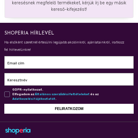
keresésnek megfelelő termékeket, kérjük írj be egy másik
kereső-kifejezést!
SHOPERIA HÍRLEVÉL
Ha elsőként szeretnél értesülni legújabb akcióinkról, ajánlatainkról, iratkozz
fel hírlevelünkre!
Email cím
Keresztnév
GDPR-nyilatkozat.
Elfogadom az
Ál­ta­lá­nos szer­ző­dé­si fel­té­te­le­ket
és az
Adat­ke­ze­lé­si tá­jé­koz­ta­tót
.
FELIRATKOZOM