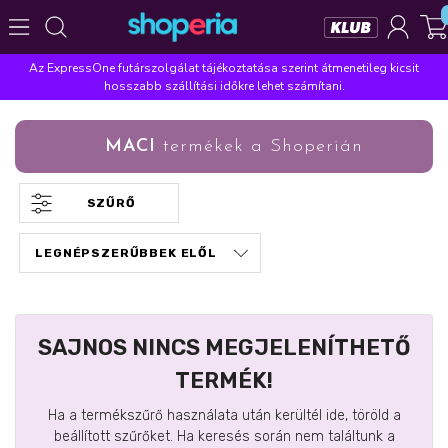
Az ExpressOne futárszolgálat tájékoztatása szerint átmenetileg kicsit
Népszerű kategóriák
hosszabb szállítási időkre lehet számítani.
Szépségápolás
Élelmiszer
Mosás
Mosogatás
MACI
termékek a Shoperián
Takarítás
Baba-mama
Háztartás
Népszerű márkák
SZŰRŐ
Pampers
Lenor
Finish
Violeta
Coccolino
Népszerű keresések
leukoplast
ariel
lenor
finish
pampers
SAJNOS NINCS MEGJELENÍTHETŐ
TERMÉK!
Ha a termékszűrő használata után kerültél ide, töröld a
beállított szűrőket. Ha keresés során nem találtunk a