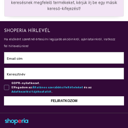
keresésnek megfelelő termékeket, kérjük írj be egy másik
kereső-kifejezést!
SHOPERIA HÍRLEVÉL
Ha elsőként szeretnél értesülni legújabb akcióinkról, ajánlatainkról, iratkozz
fel hírlevelünkre!
Email cím
Keresztnév
GDPR-nyilatkozat.
Elfogadom az
Ál­ta­lá­nos szer­ző­dé­si fel­té­te­le­ket
és az
Adat­ke­ze­lé­si tá­jé­koz­ta­tót
.
FELIRATKOZOM