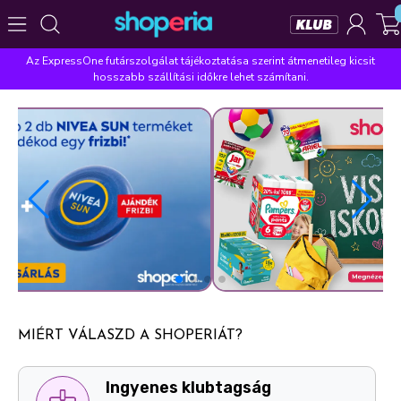
Az ExpressOne futárszolgálat tájékoztatása szerint átmenetileg kicsit
Népszerű kategóriák
hosszabb szállítási időkre lehet számítani.
Szépségápolás
Élelmiszer
Mosás
Mosogatás
Takarítás
Baba-mama
Háztartás
Népszerű márkák
Pampers
Lenor
Violeta
Coccolino
Silan
Népszerű keresések
leukoplast
ariel
lenor
finish
pampers
MIÉRT VÁLASZD A SHOPERIÁT?
Ingyenes klubtagság