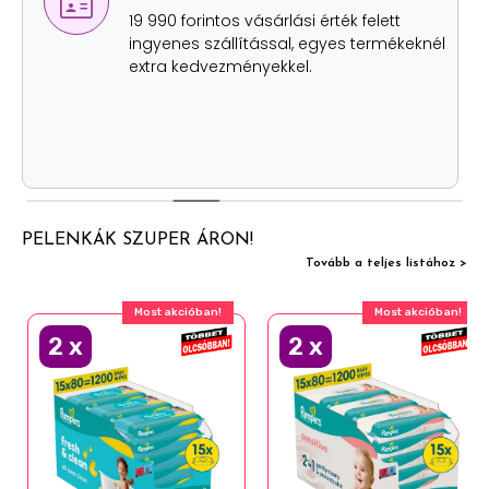
19 990 forintos vásárlási érték felett
ingyenes szállítással, egyes termékeknél
extra kedvezményekkel.
PELENKÁK SZUPER ÁRON!
Tovább a teljes listához >
Most akcióban!
Most akcióban!
2
x
2
x