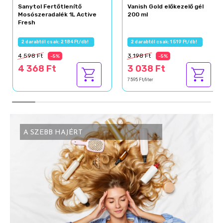
Sanytol Fertőtlenítő
Vanish Gold előkezelő gél
Mosószeradalék 1L Active
200 ml
Fresh
2 darabtól csak: 2 184 Ft/db!
2 darabtól csak: 1 519 Ft/db!
4 598 Ft
3 198 Ft
-5%
-5%
4 368 Ft
3 038 Ft
7 595 Ft/liter
A SZEBB HAJÉRT