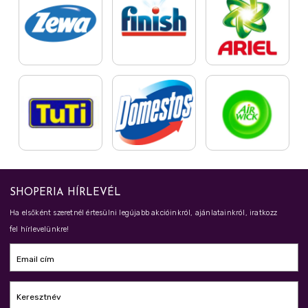
SHOPERIA HÍRLEVÉL
Ha elsőként szeretnél értesülni legújabb akcióinkról, ajánlatainkról, iratkozz
fel hírlevelünkre!
Email cím
Keresztnév