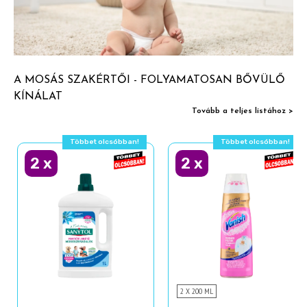
A MOSÁS SZAKÉRTŐI - FOLYAMATOSAN BŐVÜLŐ
KÍNÁLAT
Tovább a teljes listához >
Többet olcsóbban!
Többet olcsóbban!
2
x
2
x
2 X 200 ML