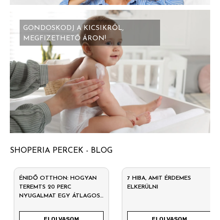
GONDOSKODJ A KICSIKRŐL,
MEGFIZETHETŐ ÁRON!
SHOPERIA PERCEK - BLOG
ÉNIDŐ OTTHON: HOGYAN
7 HIBA, AMIT ÉRDEMES
TEREMTS 20 PERC
ELKERÜLNI
NYUGALMAT EGY ÁTLAGOS
HÉTKÖZNAPON?
ELOLVASOM
ELOLVASOM