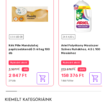
13 X 100 DB
24 X 4,50 L
Kék Pille Mandulatej
Ariel Folyékony Mosószer
papírzsebkendő 3 réteg 100
Színes Ruhákhoz, 4.5 l, 100
db
Mosáshoz
Nyárzáró akció
Nyárzáró akció
3 107 Ft
213 576 Ft
-8%
-26%
2 847 Ft
158 376 Ft
2 Ft/db
1 466 Ft/liter
KIEMELT KATEGÓRIÁINK