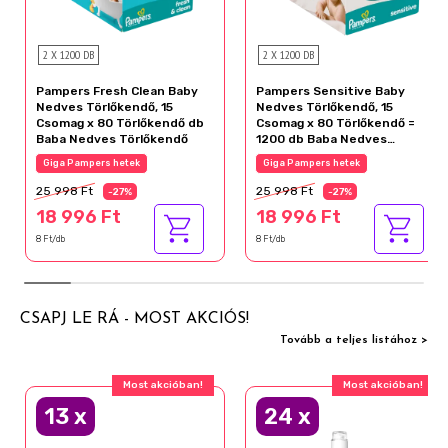
2 X 1200 DB
2 X 1200 DB
Pampers Fresh Clean Baby
Pampers Sensitive Baby
Nedves Törlőkendő, 15
Nedves Törlőkendő, 15
Csomag x 80 Törlőkendő db
Csomag x 80 Törlőkendő =
Baba Nedves Törlőkendő
1200 db Baba Nedves
Törlőkendő
Giga Pampers hetek
Giga Pampers hetek
25 998 Ft
25 998 Ft
-27%
-27%
18 996 Ft
18 996 Ft
8 Ft/db
8 Ft/db
CSAPJ LE RÁ - MOST AKCIÓS!
Tovább a teljes listához >
Most akcióban!
Most akcióban!
13
x
24
x