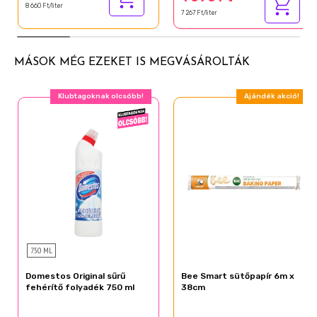
Ethylhexylglycerin
8 660 Ft/liter
7 267 Ft/liter
Potassium Sorbate
Sodium Benzoate
MÁSOK MÉG EZEKET IS MEGVÁSÁROLTÁK
Benzyl Salicylate
Hexyl Cinnamal
Klubtagoknak olcsóbb!
Ajándék akció!
Linalool
Limonene
Coumarin
Citronellol
Geraniol
Alpha-Isomethyl ionone
Citral
750 ML
Domestos Original sűrű
Bee Smart sütőpapír 6m x
fehérítő folyadék 750 ml
38cm