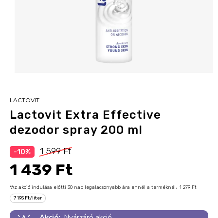
LACTOVIT
Lactovit Extra Effective
dezodor spray 200 ml
1 599 Ft
-10%
1 439 Ft
*Az akció indulása előtti 30 nap legalacsonyabb ára ennél a terméknél:
1 279 Ft
7 195 Ft/liter
Akció:
Nyárzáró akció