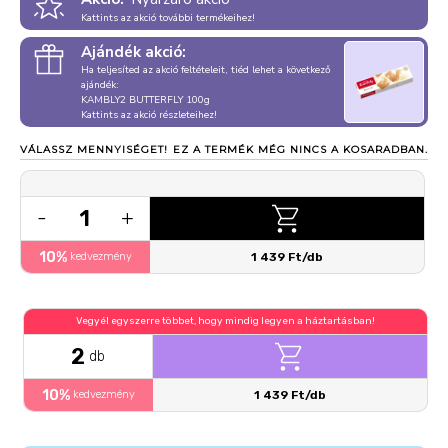
Kattints az akció további termékeihez!
Ajándék akció:
Ha teljesíted az akció feltételeit, tiéd lehet a következő
ajándék:
KAMBLY2 BUTTERFLY 100g
Kattints az akció részleteihez!
VÁLASSZ MENNYISÉGET!
EZ A TERMÉK MÉG NINCS A KOSARADBAN.
1
-
+
10%
kedvezmény
1 439 Ft/db
Vegyél egyszerre többet, hogy mindig legyen a háztartásban!
2
db
10%
kedvezmény
1 439 Ft/db