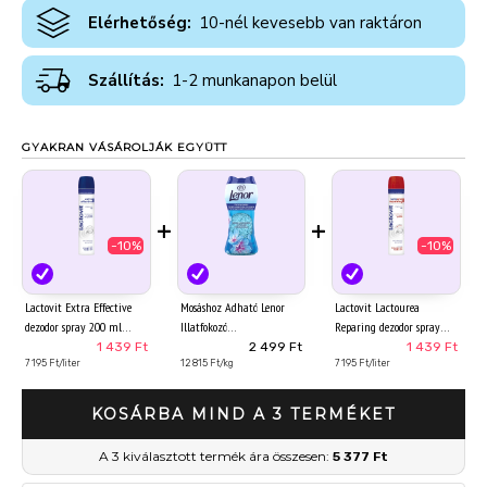
Elérhetőség:
10-nél kevesebb van raktáron
Szállítás:
1-2 munkanapon belül
GYAKRAN VÁSÁROLJÁK EGYÜTT
+
+
-10%
-10%
Lactovit Extra Effective
Mosáshoz Adható Lenor
Lactovit Lactourea
dezodor spray 200 ml
Illatfokozó
Reparing dezodor spray
Parfümgyöngyök
200 ml
1 439 Ft
2 499 Ft
1 439 Ft
7 195 Ft/liter
195gSpring Awakening
12 815 Ft/kg
7 195 Ft/liter
KOSÁRBA MIND A 3 TERMÉKET
A 3 kiválasztott termék ára összesen:
5 377 Ft