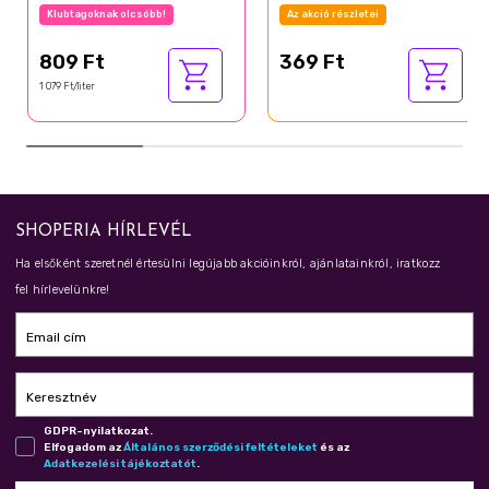
Klubtagoknak olcsóbb!
Az akció részletei
809 Ft
369 Ft
1 079 Ft/liter
SHOPERIA HÍRLEVÉL
Ha elsőként szeretnél értesülni legújabb akcióinkról, ajánlatainkról, iratkozz
fel hírlevelünkre!
Email cím
Keresztnév
GDPR-nyilatkozat.
Elfogadom az
Ál­ta­lá­nos szer­ző­dé­si fel­té­te­le­ket
és az
Adat­ke­ze­lé­si tá­jé­koz­ta­tót
.