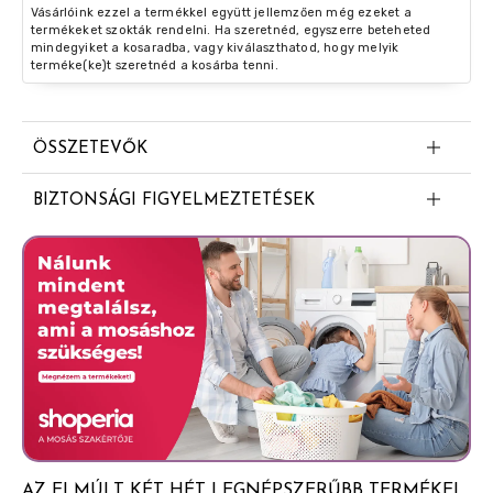
Vásárlóink ezzel a termékkel együtt jellemzően még ezeket a
termékeket szokták rendelni. Ha szeretnéd, egyszerre beteheted
mindegyiket a kosaradba, vagy kiválaszthatod, hogy melyik
terméke(ke)t szeretnéd a kosárba tenni.
ÖSSZETEVŐK
Isobutane
BIZTONSÁGI FIGYELMEZTETÉSEK
Propane
VESZÉLY: Rendkívül tűzveszélyes aeroszol. Az edényben
Aqua (Water)
túlnyomás uralkodik: hő hatására megrepedhet.
Aluminum Chlorohydrate
Gyermekektől elzárva tartandó. Hőtől, forró
felületektől, szikrától, nyílt lángtól és más
Dicaprylyl Ether
gyújtóforrástól távol tartandó. Tilos a dohányzás. Tilos
Parfum (Fragrance)
nyílt lángra vagy más gyújtóforrásra permetezni. Ne
Caprylic/Capric Triglyceride
lyukassza ki vagy égesse el, még használat után sem.
Napfénytől védendő. Nem érheti 50°C hőmérsékletet
Milk Extract
meghaladó hő. Csak jól szellőztetett helyen
Isopropyl Myristate
használható. Ne lélegezze be a permetet. Kerülje a
AZ ELMÚLT KÉT HÉT LEGNÉPSZERŰBB TERMÉKEI