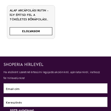
ALAP ARCÁPOLÁSI RUTIN –
ÍGY ÉPÍTSD FEL A
TÖKÉLETES BŐRÁPOLÁSI
SZOKÁSOKAT
ELOLVASOM
SHOPERIA HÍRLEVÉL
Ha elsőként szeretnél értesülni legújabb akcióinkról, ajánlatainkról, iratkozz
fel hírlevelünkre!
Email cím
Keresztnév
GDPR-nyilatkozat.