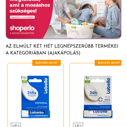
Hydrogenated Rapeseed Oil
Butyrospermum Parkii Butter (Shea Butter)
Butyl Methoxydibenzoylmethane
Ethylhexyl Triazone
Polyglyceryl-4 Diisostearate/Polyhydroxystearate/
AZ ELMÚLT KÉT HÉT LEGNÉPSZERŰBB TERMÉKEI
Sebacate
A KATEGÓRIÁBAN (AJAKÁPOLÁS)
Panthenol (Provitamin B5)
Ajándék akció!
Ajándék akció!
Glycerin
Aroma
Aqua
Tocopherol (Vitamin E)
Tocopheryl Acetate (Vitamin E Derivate)
Ascorbyl Palmitate (Vitamin C Derivate)
Helianthus Annuus Seed Oil (Sunflower Oil)
4,80 G
4,80 G