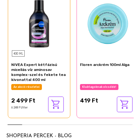
400 ML
NIVEA Expert kétfázisú
Floren arckrém 100ml Alga
micellás víz aminosav
komplex-szel és fekete tea
kivonattal 400 ml
Az akció részletei
Klubtagoknak olcsóbb!
2 499 Ft
419 Ft
6 248 Ft/liter
SHOPERIA PERCEK - BLOG