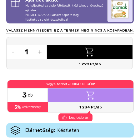
Ajándék akció:
Ha teljesíted az akció feltételeit, tiéd lehet a következő
ajándék:
NESTLE DAMAK Baklava Square 60g
Kattints az akció részleteihez!
VÁLASSZ MENNYISÉGET!
EZ A TERMÉK MÉG NINCS A KOSARADBAN.
1
-
+
1 299 Ft/db
Vegyél többet, JOBBAN MEGÉRI!
3
db
5%
kedvezmény
1 234 Ft/db
Legjobb ár!
Elérhetőség:
Készleten