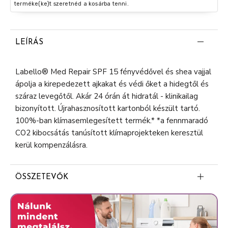
terméke(ke)t szeretnéd a kosárba tenni.
LEÍRÁS
Labello® Med Repair SPF 15 fényvédővel és shea vajjal
ápolja a kirepedezett ajkakat és védi őket a hidegtől és
száraz levegőtől. Akár 24 órán át hidratál - klinikailag
bizonyított. Újrahasznosított kartonból készült tartó.
100%-ban klímasemlegesített termék.* *a fennmaradó
CO2 kibocsátás tanúsított klímaprojekteken keresztül
kerül kompenzálásra.
ÖSSZETEVŐK
Octyldodecanol
Ricinus Communis Seed Oil (Castor Oil)
Helianthus Annuus Seed Cera (Sunflower Wax)