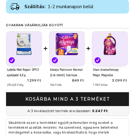
Szállítás:
1-2 munkanapon belül
GYAKRAN VÁSÁROLJÁK EGYÜTT
+
+
Labello Med Repair SPF15
Always Platinum Normal
Silan Aromatherapy
ajakápoló 4,8 g
(1-es méret) Szárnyas
Magic Magnolia
Egészségügyi Betét, 8 db
textilöblítő koncentrátum
1 299 Ft
849 Ft
3 099 Ft
270 625 Ft/kg
106 Ft/db
126 mosás 2772 ml
1 118 Ft/liter
KOSÁRBA MIND A 3 TERMÉKET
A 3 kiválasztott termék ára összesen:
5 247 Ft
Vásárlóink ezzel a termékkel együtt jellemzően még ezeket a
termékeket szokták rendelni. Ha szeretnéd, egyszerre beteheted
mindegyiket a kosaradba, vagy kiválaszthatod, hogy melyik