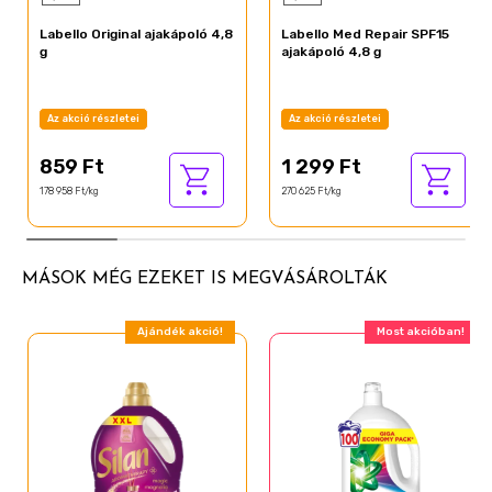
Pantolactone
Labello Original ajakápoló 4,8
Labello Med Repair SPF15
Citric Acid
g
ajakápoló 4,8 g
CI 77492
Az akció részletei
Az akció részletei
859 Ft
1 299 Ft
178 958 Ft/kg
270 625 Ft/kg
MÁSOK MÉG EZEKET IS MEGVÁSÁROLTÁK
Ajándék akció!
Most akcióban!