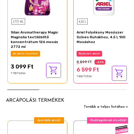
2772 ML
4,50 L
Silan Aromatherapy Magic
Ariel Folyékony Mosószer
Magnolia textilöblítő
Színes Ruhákhoz, 4.5 l, 100
koncentrátum 126 mosás
Mosáshoz
2772 ml
Az akció részletei
Nyárzáró akció
8 899 Ft
-26%
3 099 Ft
6 599 Ft
1 118 Ft/liter
1 466 Ft/liter
ARCÁPOLÁSI TERMÉKEK
Tovább a teljes listához >
Ajándék akció!
Klubtagoknak olcsóbb!