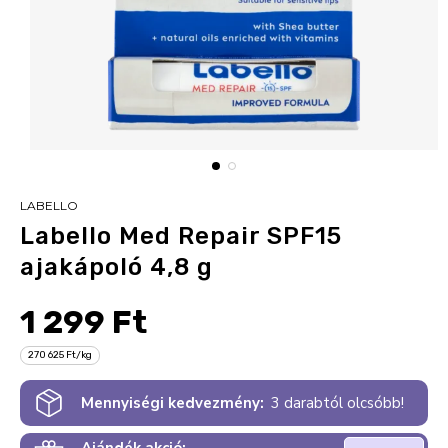
LABELLO
Labello Med Repair SPF15
ajakápoló 4,8 g
1 299 Ft
270 625 Ft/kg
Mennyiségi kedvezmény:
3 darabtól olcsóbb!