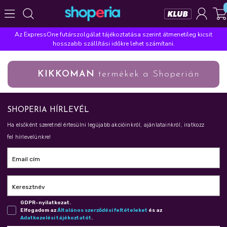
Az ExpressOne futárszolgálat tájékoztatása szerint átmenetileg kicsit
Népszerű kategóriák
hosszabb szállítási időkre lehet számítani.
Szépségápolás
Élelmiszer
Mosás
Mosogatás
KIKKOMAN
termékek a Shoperián
Takarítás
Baba-mama
Háztartás
Népszerű márkák
SHOPERIA HÍRLEVÉL
Pampers
Lenor
Violeta
Coccolino
Silan
Ha elsőként szeretnél értesülni legújabb akcióinkról, ajánlatainkról, iratkozz
Népszerű keresések
fel hírlevelünkre!
leukoplast
ariel
lenor
finish
pampers
Email cím
Keresztnév
GDPR-nyilatkozat.
Elfogadom az
Ál­ta­lá­nos szer­ző­dé­si fel­té­te­le­ket
és az
Adat­ke­ze­lé­si tá­jé­koz­ta­tót
.