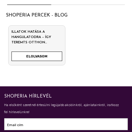
SHOPERIA PERCEK - BLOG
ILLATOK HATÁSA A
HANGULATODRA – ÍGY
TEREMTS OTTHON
HARMÓNIÁT
ELOLVASOM
SHOPERIA HÍRLEVÉL
Ha elsőként szeretnél értesülni legújabb akcióinkról, ajánlatainkról, iratkozz
fel hírlevelünkre!
Email cím