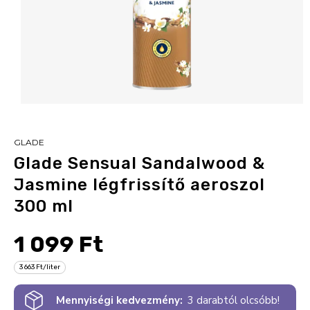
GLADE
Glade Sensual Sandalwood &
Jasmine légfrissítő aeroszol
300 ml
1 099 Ft
3 663 Ft/liter
Mennyiségi kedvezmény:
3 darabtól olcsóbb!