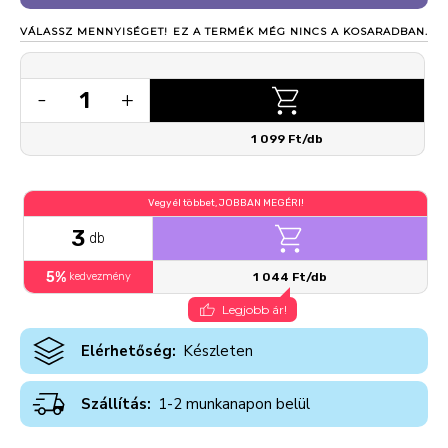
VÁLASSZ MENNYISÉGET!
EZ A TERMÉK MÉG NINCS A KOSARADBAN.
1
-
+
1 099 Ft/db
Vegyél többet, JOBBAN MEGÉRI!
3
db
5%
kedvezmény
1 044 Ft/db
Legjobb ár!
Elérhetőség:
Készleten
Szállítás:
1-2 munkanapon belül