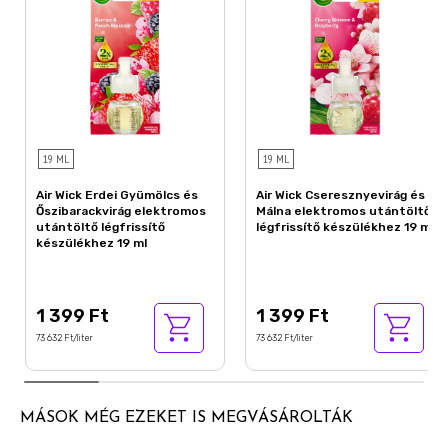
19 ML
19 ML
Air Wick Erdei Gyümölcs és
Air Wick Cseresznyevirág és
Őszibarackvirág elektromos
Málna elektromos utántöltő
utántöltő légfrissítő
légfrissítő készülékhez 19 ml
készülékhez 19 ml
1 399 Ft
1 399 Ft
73 632 Ft/liter
73 632 Ft/liter
MÁSOK MÉG EZEKET IS MEGVÁSÁROLTÁK