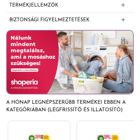
TERMÉKJELLEMZŐK
Megküzd a kellemetlen szagokkal
BIZTONSÁGI FIGYELMEZTETÉSEK
Glade® légfrissítő aeroszol - Sensual Sandalwood &
Jasmine Figyelem Tűzveszélyes aeroszol. Az edényben
túlnyomás uralkodik: hő hatására megrepedhet.
Gyermekektől elzárva tartandó. Napfénytől védendő.
Nem érheti 50°C/122°F hőmérsékletet meghaladó hő.
Hőtől, forró felületektől, szikrától, nyílt lángtól és más
gyújtóforrástól távol tartandó. Tilos a dohányzás. Tilos
nyílt lángra vagy más gyújtóforrásra permetezni. Ne
lyukassza ki vagy égesse el, még használat után sem.
Csak jól szellőztetett helyen használható. Hűvös, száraz
A HÓNAP LEGNÉPSZERŰBB TERMÉKEI EBBEN A
helyen tárolja. Az illatokra érzékeny vásárlók használják
KATEGÓRIÁBAN (LÉGFRISSÍTŐ ÉS ILLATOSÍTÓ)
kellő elővigyázatossággal a terméket. A légfrissítők
használata nem helyettesíti a megfelelő higiéniát.