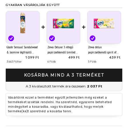
GYAKRAN VÁSÁROLJÁK EGYÜTT
+
+
Glade Sensual Sandalwood
Zewa Deluxe 3 rétegű
Zewa delux
& Jasmine légfrissítő
papírzsebkendő limited
papírzsebkendő spirit of
aeroszol 300 ml
edition 90 db
tea 3 rétegű 90 db
1 099 Ft
499 Ft
439 Ft
3 663 Ft/liter
6 Ft/db
5 Ft/db
KOSÁRBA MIND A 3 TERMÉKET
A 3 kiválasztott termék ára összesen:
2 037 Ft
Vásárlóink ezzel a termékkel együtt jellemzően még ezeket a
termékeket szokták rendelni. Ha szeretnéd, egyszerre beteheted
mindegyiket a kosaradba, vagy kiválaszthatod, hogy melyik
terméke(ke)t szeretnéd a kosárba tenni.