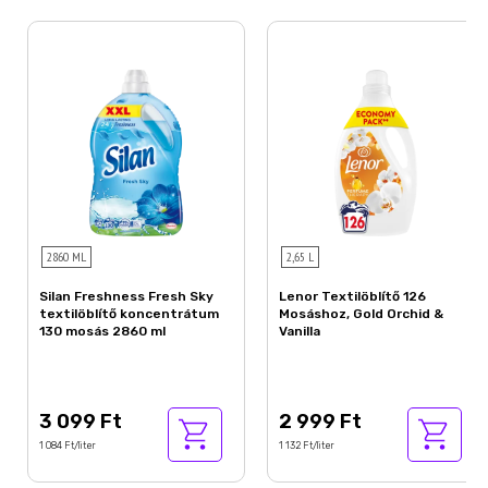
2860 ML
2,65 L
Silan Freshness Fresh Sky
Lenor Textilöblítő 126
textilöblítő koncentrátum
Mosáshoz, Gold Orchid &
130 mosás 2860 ml
Vanilla
3 099 Ft
2 999 Ft
1 084 Ft/liter
1 132 Ft/liter