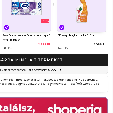
+
+
-18%
Zewa Deluxe Lavender Dreams toalettpapír 3
Flóraszept konyhai zsíroldó 750 ml
rétegű 16 tekercs
2 299 Ft
1 099 Ft
144 Ft/db
1 465 Ft/liter
SÁRBA MIND A 3 TERMÉKET
kiválasztott termék ára összesen:
4 997 Ft
 jellemzően még ezeket a termékeket szokták rendelni. Ha szeretnéd,
kosaradba, vagy kiválaszthatod, hogy melyik terméke(ke)t szeretnéd a