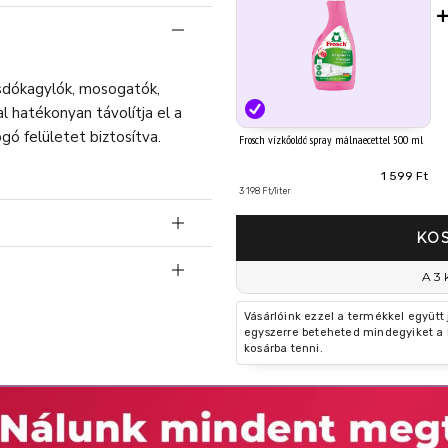
osdókagylók, mosogatók,
 hatékonyan távolítja el a
gó felületet biztosítva.
Frosch vízkőoldó spray málnaecettel 500 ml
1 599 Ft
3 198 Ft/liter
KO
A 3 
lélegzését. Ha érzékeny bőrű,
Vásárlóink ezzel a termékkel együtt
zékeny felületeken, mint pl.
egyszerre beteheted mindegyiket a 
kosárba tenni.
zékeny felületek esetén egy
ari takarításra szolgál.