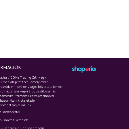
ORMÁCIÓK
a.hu / CONe Trading Zrt. – egy
ltban alapított cég, amely eddig
eskedelmi tevékenységet folytatott ismert
i, háztartási vegyi áru, tisztítószer és
ozmetikai termékek kereskedelmével.
házunkban kiskerekedelmi
ységgel foglalkozunk.
 a szerződéstől
 ismételt kérdések
– Shoperia.hu online drogéria