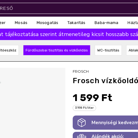
zer
Mosás
Mosogatás
Takarítás
Baba-mama
Házt
 tájékoztatása szerint átmenetileg kicsit hosszabb száll
ítóeszköz
Fürdőszobai tisztítás és vízkőoldás
WC-tisztítás
Ablak
FROSCH
Frosch vízkőold
1 599 Ft
3 198 Ft/liter
Mennyiségi kedvezm
Ajándék akció: