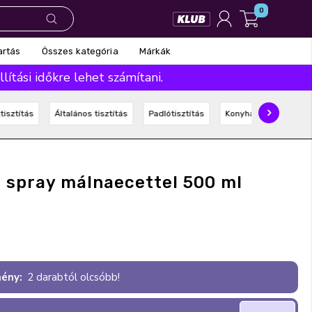
0
Összes kategória
Márkák
artás
ítási időkre lehet számítani.
tisztítás
Általános tisztítás
Padlótisztítás
Konyhai tisztítás
ó spray málnaecettel 500 ml
ény:
2 darabtól olcsóbb!