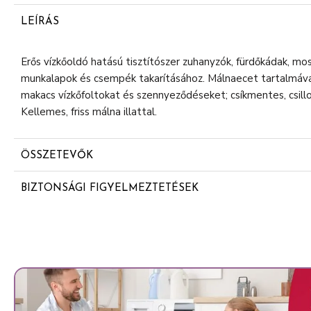
LEÍRÁS
Erős vízkőoldó hatású tisztítószer zuhanyzók, fürdőkádak, m
munkalapok és csempék takarításához. Málnaecet tartalmával
makacs vízkőfoltokat és szennyeződéseket; csíkmentes, csillo
Kellemes, friss málna illattal.
ÖSSZETEVŐK
<5% anionos felületaktív anyagok
BIZTONSÁGI FIGYELMEZTETÉSEK
Illatszerek
Gyermekek elől elzárandó. Kerülje a permetezett termék be
További összetevők: málnaecet
viseljen gumikesztyűt a használat során. Ne alkalmazza savér
márvány, kőpadló és zománcozott felületeken (fürdőkád). Ér
nem feltűnő részen végezzen próbatisztítást. A termék nem ip