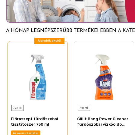
A HÓNAP LEGNÉPSZERŰBB TERMÉKEI EBBEN A KATE
Ajándék akció!
750 ML
750 ML
Flóraszept fürdőszobai
Cillit Bang Power Cleaner
tisztítószer 750 ml
fürdőszobai vízkőoldó
spray 750 ml
Az akció részletei