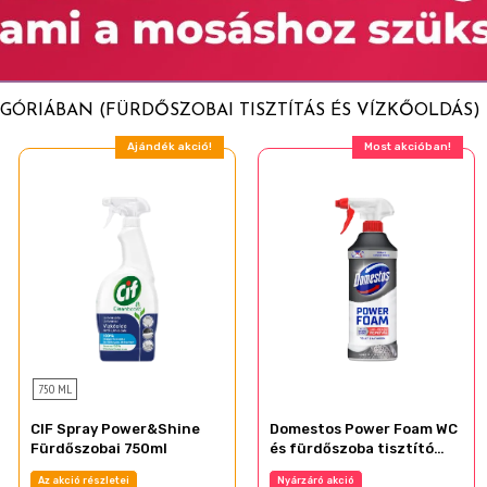
GÓRIÁBAN (FÜRDŐSZOBAI TISZTÍTÁS ÉS VÍZKŐOLDÁS)
Ajándék akció!
Most akcióban!
750 ML
CIF Spray Power&Shine
Domestos Power Foam WC
Fürdőszobai 750ml
és fürdőszoba tisztító
hab 435 ml Vízkőoldó
Az akció részletei
Nyárzáró akció