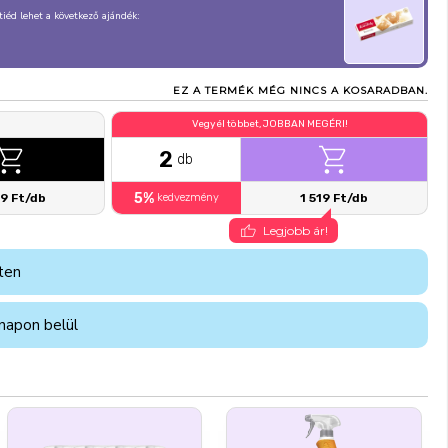
, tiéd lehet a következő ajándék:
EZ A TERMÉK MÉG NINCS A KOSARADBAN.
Vegyél többet, JOBBAN MEGÉRI!
2
db
5%
99 Ft/db
kedvezmény
1 519 Ft/db
Legjobb ár!
ten
napon belül