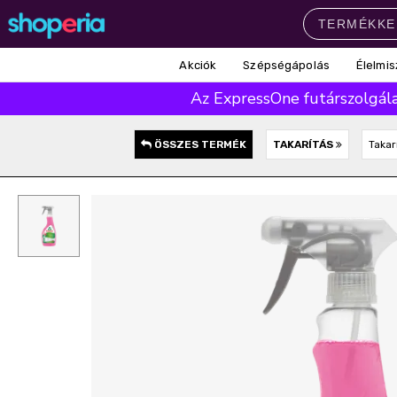
Akciók
Szépségápolás
Élelmis
Népszerű kategóriák
Az ExpressOne futárszolgálat
Szépségápolás
Élelmiszer
Mosás
Mosogatás
Takarítás
ÖSSZES TERMÉK
TAKARÍTÁS
Takar
Baba-mama
Háztartás
Népszerű márkák
Pampers
Lenor
Finish
Violeta
Coccolino
Népszerű keresések
leukoplast
ariel
lenor
finish
pampers