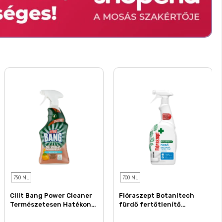
750 ML
700 ML
Cilit Bang Power Cleaner
Flóraszept Botanitech
Természetesen Hatékony
fürdő fertőtlenítő
vízkőtelenítő tisztító 750
tisztító spray 700 ml