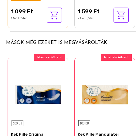
1 099 Ft
1 599 Ft
1 465 Ft/liter
2 132 Ft/liter
MÁSOK MÉG EZEKET IS MEGVÁSÁROLTÁK
Most akcióban!
Most akcióban!
100 DB
100 DB
Kék Pille Original
Kék Pille Mandulatej