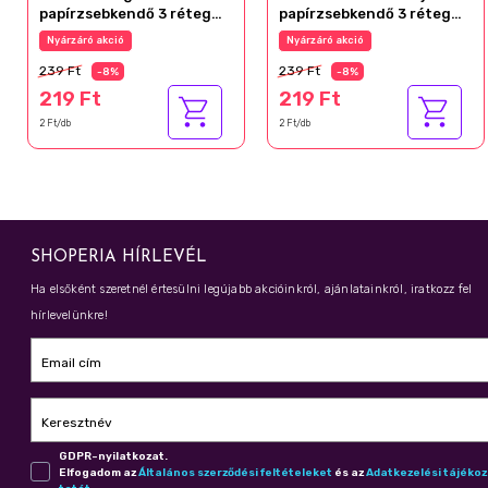
papírzsebkendő 3 réteg
papírzsebkendő 3 réteg
100 db
100 db
Nyárzáró akció
Nyárzáró akció
239 Ft
239 Ft
-8%
-8%
219 Ft
219 Ft
2 Ft/db
2 Ft/db
SHOPERIA HÍRLEVÉL
Ha elsőként szeretnél értesülni legújabb akcióinkról, ajánlatainkról, iratkozz fel
hírlevelünkre!
Email cím
Keresztnév
GDPR-nyilatkozat.
Elfogadom az
Ál­ta­lá­nos szer­ző­dé­si fel­té­te­le­ket
és az
Adat­ke­ze­lé­si tá­jé­ko