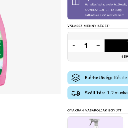
Ha teljesíted az akció feltételeit
KAMBLY2 BUTTERFLY 100g
Kattints az akció részleteihez!
VÁLASSZ MENNYISÉGET!
1
-
+
1 5
Elérhetőség:
Készle
Szállítás:
1-2 munka
GYAKRAN VÁSÁROLJÁK EGYÜTT