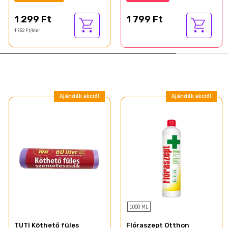
1 299 Ft
1 799 Ft
1 732 Ft/liter
Ajándék akció!
Ajándék akció!
1000 ML
TUTI Köthető füles
Flóraszept Otthon