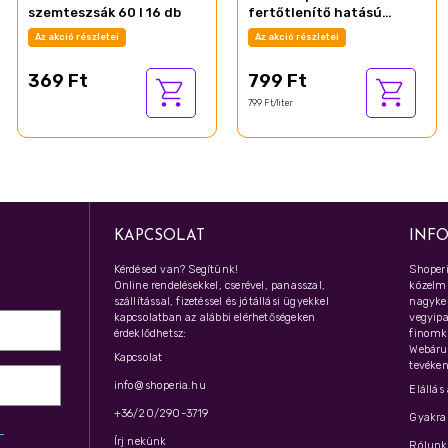
szemteszsák 60 l 16 db
fertőtlenítő hatású
folyékony tisztítószer
Az akció részletei
Az akció részletei
friss citrom illattal 1000
ml
369 Ft
799 Ft
799 Ft/liter
KAPCSOLAT
INF
Kérdésed van? Segítünk!
Shoperi
Online rendelésekkel, cserével, panasszal,
közelmú
szállítással, fizetéssel és jótállási ügyekkel
nagyker
kapcsolatban az alábbi elérhetőségeken
vegyipar
érdeklődhetsz:
finomk
Webáru
Kapcsolat
tevéken
info@shoperia.hu
Elállás
+36/20/290-3719
Gyakran
z­
Írj nekünk
Rólunk 