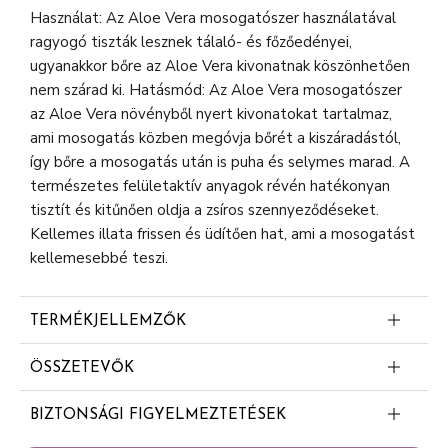
Használat: Az Aloe Vera mosogatószer használatával
ragyogó tiszták lesznek tálaló- és főzőedényei,
ugyanakkor bőre az Aloe Vera kivonatnak köszönhetően
nem szárad ki. Hatásmód: Az Aloe Vera mosogatószer
az Aloe Vera növényből nyert kivonatokat tartalmaz,
ami mosogatás közben megóvja bőrét a kiszáradástól,
így bőre a mosogatás után is puha és selymes marad. A
természetes felületaktív anyagok révén hatékonyan
tisztít és kitűnően oldja a zsíros szennyeződéseket.
Kellemes illata frissen és üdítően hat, ami a mosogatást
kellemesebbé teszi.
TERMÉKJELLEMZŐK
Bőrbarát mosogatószer ápoló Aloe Vera
ÖSSZETEVŐK
kivonatokkal
5-15% anionos felületaktív anyagok
BIZTONSÁGI FIGYELMEZTETÉSEK
<5% nem ionos felületaktív anyagok