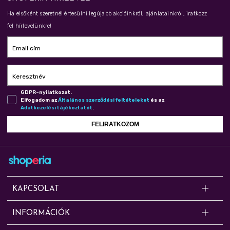
Ha elsőként szeretnél értesülni legújabb akcióinkról, ajánlatainkról, iratkozz
fel hírlevelünkre!
Email cím
Keresztnév
GDPR-nyilatkozat.
Elfogadom az
Ál­ta­lá­nos szer­ző­dé­si fel­té­te­le­ket
és az
Adat­ke­ze­lé­si tá­jé­koz­ta­tót
.
FELIRATKOZOM
KAPCSOLAT
Kérdésed van? Segítünk!
INFORMÁCIÓK
Online rendelésekkel, cserével, panasszal, szállítással, fizetéssel és