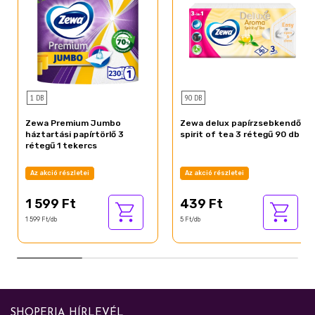
1 DB
90 DB
Zewa Premium Jumbo
Zewa delux papírzsebkendő
háztartási papírtörlő 3
spirit of tea 3 rétegű 90 db
rétegű 1 tekercs
Az akció részletei
Az akció részletei
1 599 Ft
439 Ft
1 599 Ft/db
5 Ft/db
SHOPERIA HÍRLEVÉL