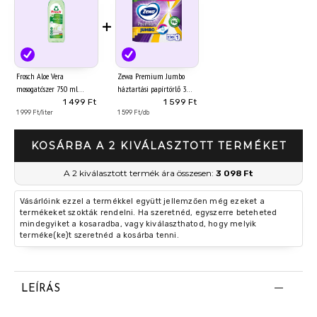
+
Frosch Aloe Vera
Zewa Premium Jumbo
mosogatószer 750 ml
háztartási papírtörlő 3
rétegű 1 tekercs
1 499 Ft
1 599 Ft
1 999 Ft/liter
1 599 Ft/db
KOSÁRBA A 2 KIVÁLASZTOTT TERMÉKET
A 2 kiválasztott termék ára összesen:
3 098 Ft
Vásárlóink ezzel a termékkel együtt jellemzően még ezeket a
termékeket szokták rendelni. Ha szeretnéd, egyszerre beteheted
mindegyiket a kosaradba, vagy kiválaszthatod, hogy melyik
terméke(ke)t szeretnéd a kosárba tenni.
LEÍRÁS