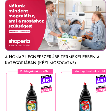
Útmutatások: - Gyermekek elől elzárandó. - Ne tárolja
Amfoter felületaktív anyagok
élelmiszerekkel együtt.
Tartósítószerek (lactic acid)
Illatszerek
További összetevők: aloe vera barbensis, kozmetikai
színezék
A HÓNAP LEGNÉPSZERŰBB TERMÉKEI EBBEN A
KATEGÓRIÁBAN (KÉZI MOSOGATÁS)
Klubtagoknak olcsóbb!
Klubtagoknak olcsóbb!