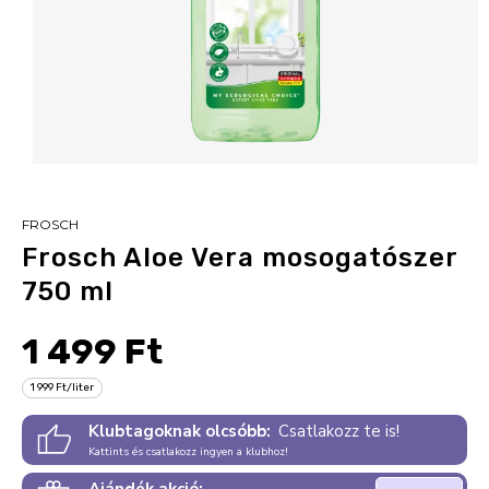
FROSCH
Frosch Aloe Vera mosogatószer
750 ml
1 499 Ft
1 999 Ft/liter
Klubtagoknak olcsóbb:
Csatlakozz te is!
Kattints és csatlakozz ingyen a klubhoz!