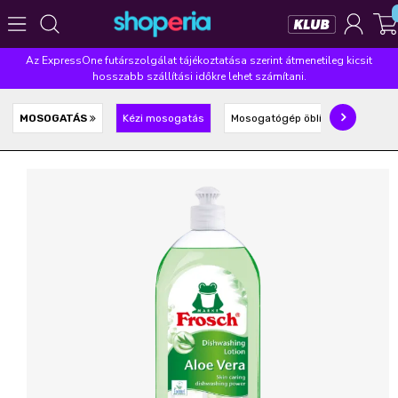
Az ExpressOne futárszolgálat tájékoztatása szerint átmenetileg kicsit
Népszerű kategóriák
hosszabb szállítási időkre lehet számítani.
Szépségápolás
Élelmiszer
Mosás
Mosogatás
MOSOGATÁS
Kézi mosogatás
Mosogatógép öblítő, só, tabletta
Takarítás
Baba-mama
Háztartás
Népszerű márkák
Pampers
Lenor
Violeta
Coccolino
Silan
Népszerű keresések
leukoplast
ariel
lenor
finish
pampers