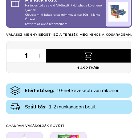
Ajándék akció:
Ha teljesíted az akció feltételeit, tiéd lehet a következő
ajándék:
Cloudiz mini keksz kakaókrémmel töltve 30g - Mancs
Őrjárat
Kattints az akció részleteihez!
VÁLASSZ MENNYISÉGET!
EZ A TERMÉK MÉG NINCS A KOSARADBAN.
1
-
+
1 499 Ft/db
Elérhetőség:
10-nél kevesebb van raktáron
Szállítás:
1-2 munkanapon belül
GYAKRAN VÁSÁROLJÁK EGYÜTT