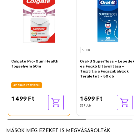
50 DB
Colgate Pro-Gum Health
Oral-B Superfloss – Lepedék
fogselyem 50m
és Fogkő Eltávolítása –
Tisztítja a Fogszabályzók
Területét – 50 db
Az akció részletei
1 499 Ft
1 599 Ft
32 Ft/db
MÁSOK MÉG EZEKET IS MEGVÁSÁROLTÁK