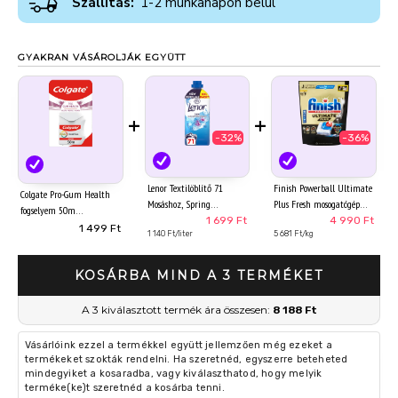
Szállítás:
1-2 munkanapon belül
GYAKRAN VÁSÁROLJÁK EGYÜTT
+
+
-32%
-36%
Lenor Textilöblítő 71
Finish Powerball Ultimate
Colgate Pro-Gum Health
Mosáshoz, Spring
Plus Fresh mosogatógép
fogselyem 50m
Awakening
kapszula 72 db 878 g
1 699 Ft
4 990 Ft
1 499 Ft
1 140 Ft/liter
5 681 Ft/kg
KOSÁRBA MIND A 3 TERMÉKET
A 3 kiválasztott termék ára összesen:
8 188 Ft
Vásárlóink ezzel a termékkel együtt jellemzően még ezeket a
termékeket szokták rendelni. Ha szeretnéd, egyszerre beteheted
mindegyiket a kosaradba, vagy kiválaszthatod, hogy melyik
terméke(ke)t szeretnéd a kosárba tenni.