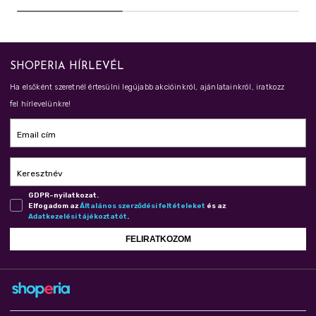
SHOPERIA HÍRLEVÉL
Ha elsőként szeretnél értesülni legújabb akcióinkról, ajánlatainkról, iratkozz
fel hírlevelünkre!
Email cím
Keresztnév
GDPR-nyilatkozat.
Elfogadom az
Ál­ta­lá­nos szer­ző­dé­si fel­té­te­le­ket
és az
Adat­ke­ze­lé­si tá­jé­koz­ta­tót
.
FELIRATKOZOM