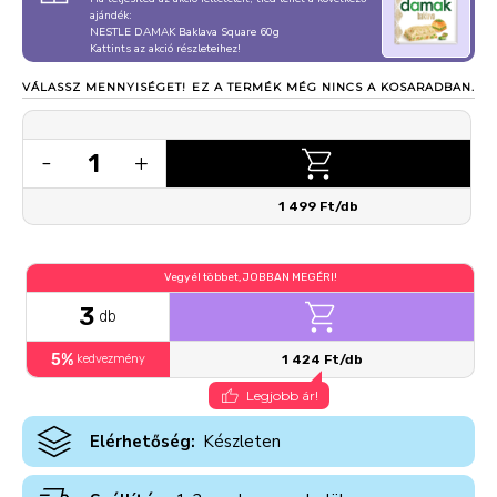
ajándék:
NESTLE DAMAK Baklava Square 60g
Kattints az akció részleteihez!
VÁLASSZ MENNYISÉGET!
EZ A TERMÉK MÉG NINCS A KOSARADBAN.
1
-
+
1 499 Ft/db
Vegyél többet, JOBBAN MEGÉRI!
3
db
5%
kedvezmény
1 424 Ft/db
Legjobb ár!
Elérhetőség:
Készleten