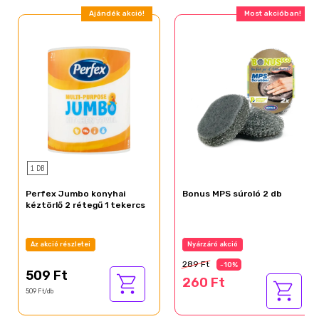
Ajándék akció!
Most akcióban!
1 DB
Perfex Jumbo konyhai
Bonus MPS súroló 2 db
kéztörlő 2 rétegű 1 tekercs
Az akció részletei
Nyárzáró akció
289 Ft
-10%
509 Ft
260 Ft
509 Ft/db