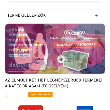
TERMÉKJELLEMZŐK
Viaszos fogselyem
50 m hosszúság
Segít csökkenteni az ínyproblémák és
fogszuvasodás kialakulását
Segít elltávolítani a foglepedéket a fogak közül és
az íny mentén
Megújult környezetbarát, újrahasznosítható karton
csomagolásban kapható
AZ ELMÚLT KÉT HÉT LEGNÉPSZERŰBB TERMÉKEI
A KATEGÓRIÁBAN (FOGSELYEM)
Ajándék akció!