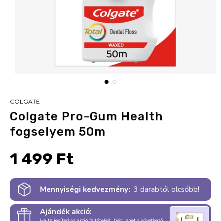
COLGATE
Colgate Pro-Gum Health
fogselyem 50m
1 499 Ft
Mennyiségi kedvezmény:
3 darabtól olcsóbb!
Ajándék akció:
Ha teljesíted az akció feltételeit, tiéd lehet a következő