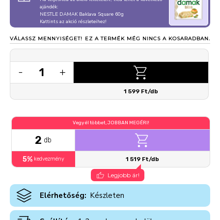
ajándék:
NESTLE DAMAK Baklava Square 60g
Kattints az akció részleteihez!
VÁLASSZ MENNYISÉGET!
EZ A TERMÉK MÉG NINCS A KOSARADBAN.
1
-
+
1 599 Ft/db
Vegyél többet, JOBBAN MEGÉRI!
2
db
5%
kedvezmény
1 519 Ft/db
Legjobb ár!
Elérhetőség:
Készleten