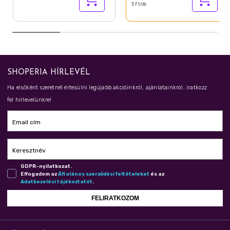
5 Ft/db
SHOPERIA HÍRLEVÉL
Ha elsőként szeretnél értesülni legújabb akcióinkról, ajánlatainkról, iratkozz
fel hírlevelünkre!
Email cím
Keresztnév
GDPR-nyilatkozat.
Elfogadom az
Ál­ta­lá­nos szer­ző­dé­si fel­té­te­le­ket
és az
Adat­ke­ze­lé­si tá­jé­koz­ta­tót
.
FELIRATKOZOM