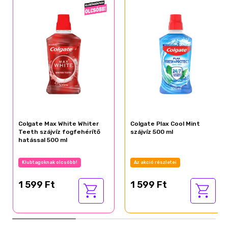
Colgate Max White Whiter
Colgate Plax Cool Mint
Teeth szájvíz fogfehérítő
szájvíz 500 ml
hatással 500 ml
Klubtagoknak olcsóbb!
Az akció részletei
1 599 Ft
1 599 Ft