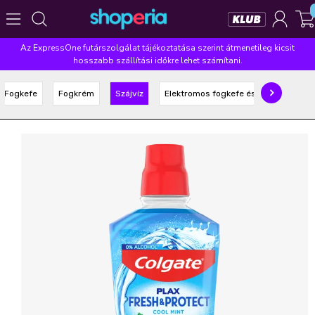
Az ExpressOne futárszolgálat tájékoztatása szerint átmenetileg kicsit
Népszerű kategóriák
hosszabb szállítási időkre lehet számítani.
Szépségápolás
Élelmiszer
Mosás
Mosogatás
Fogkefe
Fogkrém
Szájvíz
Elektromos fogkefe és kiegészítők
Takarítás
Baba-mama
Háztartás
Népszerű márkák
Pampers
Lenor
Violeta
Coccolino
Silan
Népszerű keresések
leukoplast
ariel
lenor
finish
pampers