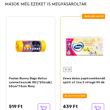
MÁSOK MÉG EZEKET IS MEGVÁSÁROLTÁK
Ajándék akció!
90 DB
Paclan Bunny Bags illatos
Zewa delux papírzsebkendő
szemeteszsák 35l (*20zsák)
spirit of tea 3 rétegű 90 db
53cm*74cm 15my
Az akció részletei
519 Ft
439 Ft