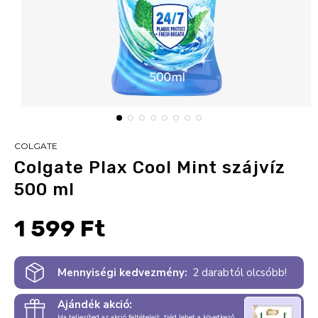
COLGATE
Colgate Plax Cool Mint szájvíz
500 ml
1 599 Ft
Mennyiségi kedvezmény:
2 darabtól olcsóbb!
Ajándék akció:
Ha teljesíted az akció feltételeit, tiéd lehet a következő