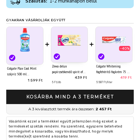
Szállítás:
1-2 munkanapon belül
GYAKRAN VÁSÁROLJÁK EGYÜTT
+
+
-40%
Zewa delux
Colgate Whitening
Colgate Plax Cool Mint
papírzsebkendő spirit of
fogfehérítő fogkrém 75 ml
szájvíz 500 ml
tea 3 rétegű 90 db
439 Ft
419 Ft
1 599 Ft
5 Ft/db
5 587 Ft/liter
KOSÁRBA MIND A 3 TERMÉKET
A 3 kiválasztott termék ára összesen:
2 457 Ft
Vásárlóink ezzel a termékkel együtt jellemzően még ezeket a
termékeket szokták rendelni. Ha szeretnéd, egyszerre beteheted
mindegyiket a kosaradba, vagy kiválaszthatod, hogy melyik
terméke(ke)t szeretnéd a kosárba tenni.