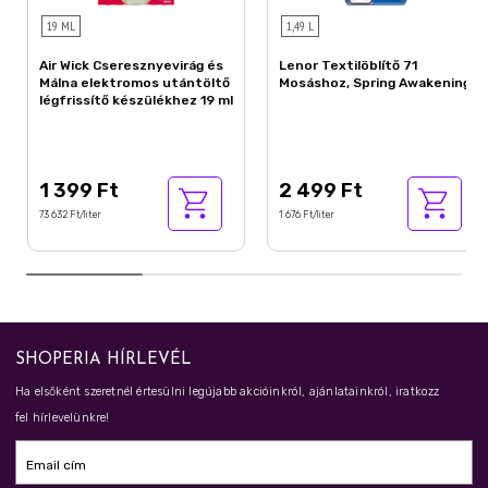
19 ML
1,49 L
Air Wick Cseresznyevirág és
Lenor Textilöblítő 71
Málna elektromos utántöltő
Mosáshoz, Spring Awakening
légfrissítő készülékhez 19 ml
1 399 Ft
2 499 Ft
73 632 Ft/liter
1 676 Ft/liter
SHOPERIA HÍRLEVÉL
Ha elsőként szeretnél értesülni legújabb akcióinkról, ajánlatainkról, iratkozz
fel hírlevelünkre!
Email cím