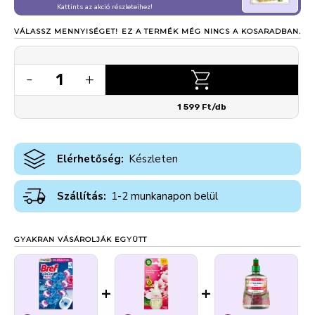
Kattints az akció részleteihez!
VÁLASSZ MENNYISÉGET!
EZ A TERMÉK MÉG NINCS A KOSARADBAN.
1
-
+
1 599 Ft/db
Elérhetőség:
Készleten
Szállítás:
1-2 munkanapon belül
GYAKRAN VÁSÁROLJÁK EGYÜTT
+
+