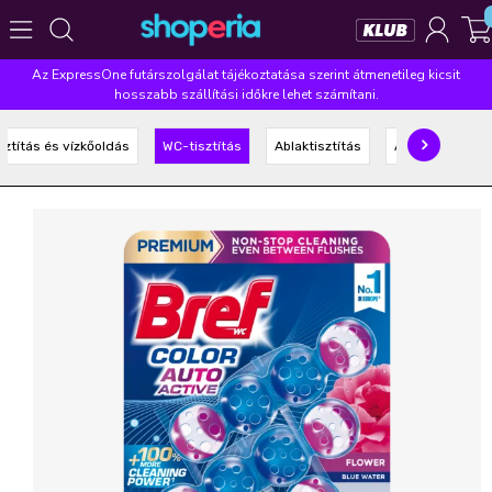
Az ExpressOne futárszolgálat tájékoztatása szerint átmenetileg kicsit
Népszerű kategóriák
hosszabb szállítási időkre lehet számítani.
Szépségápolás
Élelmiszer
Mosás
Mosogatás
sztítás és vízkőoldás
WC-tisztítás
Ablaktisztítás
Általános tisztí
Takarítás
Baba-mama
Háztartás
Népszerű márkák
Pampers
Lenor
Finish
Violeta
Coccolino
Népszerű keresések
leukoplast
ariel
lenor
finish
pampers