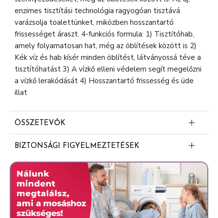
enzimes tisztítási technológia ragyogóan tisztává
varázsolja toalettünket, miközben hosszantartó
frissességet áraszt. 4-funkciós formula: 1) Tisztítóhab,
amely folyamatosan hat, még az öblítések között is 2)
Kék víz és hab kísér minden öblítést, látványossá téve a
tisztítóhatást 3) A vízkő elleni védelem segít megelőzni
a vízkő lerakódását 4) Hosszantartó frissesség és üde
illat
ÖSSZETEVŐK
>30% anionos felületaktív anyagok
BIZTONSÁGI FIGYELMEZTETÉSEK
<5% nem ionos felületaktív anyagok
Bref Color Auto Active Flower WC frissítő. Figyelem.
Illatanyagok (Linalool, Linalyl Acetate, Citronellol,
Bőrirritáló hatású. Súlyos szemirritációt okoz. Orvosi
Amyl Salicylate, Geraniol, Alpha-Isomethyl Ionone,
tanácsadás esetén tartsa kéznél a termék edényét
Rose Ketones, Isoeugenyl Acetate)
vagy címkéjét. Gyermekektől elzárva tartandó.
Védőkesztyű / szemvédő használata kötelező. HA