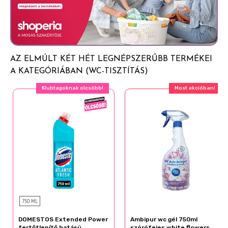
BŐRRE KERÜL: Lemosás bő vízzel. SZEMBE KERÜLÉS
ESETÉN: Több percig tartó óvatos öblítés vízzel. Adott
esetben a kontaktlencsék eltávolítása, ha könnyen
megoldható. Az öblítés folytatása. Ha a szemirritáció
nem múlik el: orvosi ellátást kell kérni.
AZ ELMÚLT KÉT HÉT LEGNÉPSZERŰBB TERMÉKEI
A KATEGÓRIÁBAN (WC-TISZTÍTÁS)
Klubtagoknak olcsóbb!
Most akcióban!
750 ML
DOMESTOS Extended Power
Ambipur wc gél 750ml
fertőtlenítő hatású
szórófejes white flowers