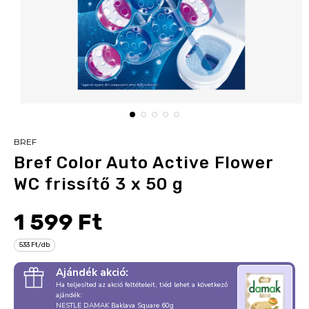
BREF
Bref Color Auto Active Flower
WC frissítő 3 x 50 g
1 599 Ft
533 Ft/db
Ajándék akció:
Ha teljesíted az akció feltételeit, tiéd lehet a következő
ajándék:
NESTLE DAMAK Baklava Square 60g