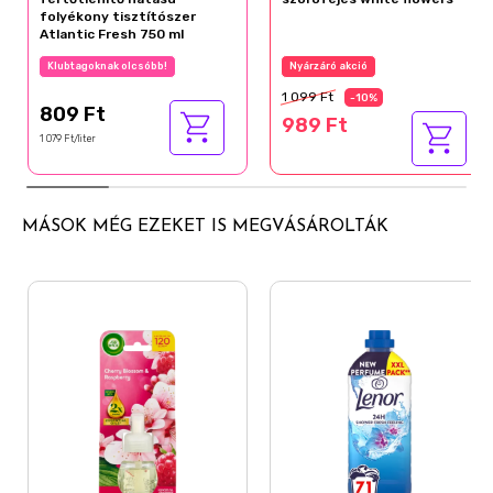
folyékony tisztítószer
Atlantic Fresh 750 ml
Klubtagoknak olcsóbb!
Nyárzáró akció
1 099 Ft
-10%
809 Ft
989 Ft
1 079 Ft/liter
MÁSOK MÉG EZEKET IS MEGVÁSÁROLTÁK