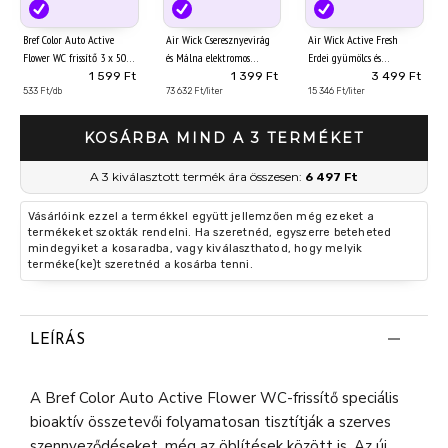
Bref Color Auto Active
Air Wick Cseresznyevirág
Air Wick Active Fresh
Flower WC frissítő 3 x 50 g
és Málna elektromos
Erdei gyümölcs és
utántöltő légfrissítő
barackvirág utántöltő 228
1 599 Ft
1 399 Ft
3 499 Ft
533 Ft/db
készülékhez 19 ml
73 632 Ft/liter
ml
15 346 Ft/liter
KOSÁRBA MIND A 3 TERMÉKET
A 3 kiválasztott termék ára összesen:
6 497 Ft
Vásárlóink ezzel a termékkel együtt jellemzően még ezeket a
termékeket szokták rendelni. Ha szeretnéd, egyszerre beteheted
mindegyiket a kosaradba, vagy kiválaszthatod, hogy melyik
terméke(ke)t szeretnéd a kosárba tenni.
LEÍRÁS
A Bref Color Auto Active Flower WC-frissítő speciális
bioaktív összetevői folyamatosan tisztítják a szerves
szennyeződéseket, még az öblítések között is. Az új,