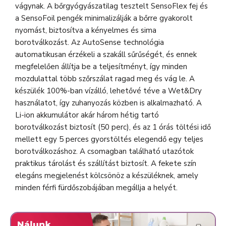
vágynak. A bőrgyógyászatilag tesztelt SensoFlex fej és
a SensoFoil pengék minimalizálják a bőrre gyakorolt
nyomást, biztosítva a kényelmes és sima
borotválkozást. Az AutoSense technológia
automatikusan érzékeli a szakáll sűrűségét, és ennek
megfelelően állítja be a teljesítményt, így minden
mozdulattal több szőrszálat ragad meg és vág le. A
készülék 100%-ban vízálló, lehetővé téve a Wet&Dry
használatot, így zuhanyozás közben is alkalmazható. A
Li-ion akkumulátor akár három hétig tartó
borotválkozást biztosít (50 perc), és az 1 órás töltési idő
mellett egy 5 perces gyorstöltés elegendő egy teljes
borotválkozáshoz. A csomagban található utazótok
praktikus tárolást és szállítást biztosít. A fekete szín
elegáns megjelenést kölcsönöz a készüléknek, amely
minden férfi fürdőszobájában megállja a helyét.