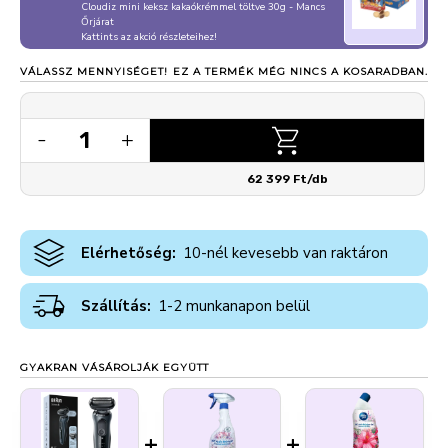
Cloudiz mini keksz kakaókrémmel töltve 30g - Mancs
Őrjárat
Kattints az akció részleteihez!
VÁLASSZ MENNYISÉGET!
EZ A TERMÉK MÉG NINCS A KOSARADBAN.
1
-
+
62 399 Ft/db
Elérhetőség:
10-nél kevesebb van raktáron
Szállítás:
1-2 munkanapon belül
GYAKRAN VÁSÁROLJÁK EGYÜTT
+
+