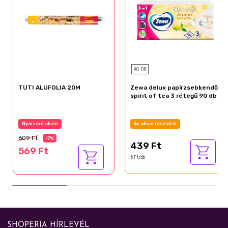
90 DB
TUTI ALUFOLIA 20M
Zewa delux papírzsebkendő
spirit of tea 3 rétegű 90 db
Nyárzáró akció
Az akció részletei
609 Ft
-7%
439 Ft
569 Ft
5 Ft/db
SHOPERIA HÍRLEVÉL