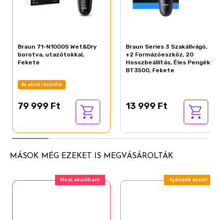
Braun 71-N1000S Wet&Dry
Braun Series 3 Szakállvágó,
borotva, utazótokkal,
+2 Formázóeszköz, 20
Fekete
Hosszbeállítás, Éles Pengék,
BT3500, Fekete
Az akció részletei
79 999 Ft
13 999 Ft
MÁSOK MÉG EZEKET IS MEGVÁSÁROLTÁK
Most akcióban!
Ajándék akció!