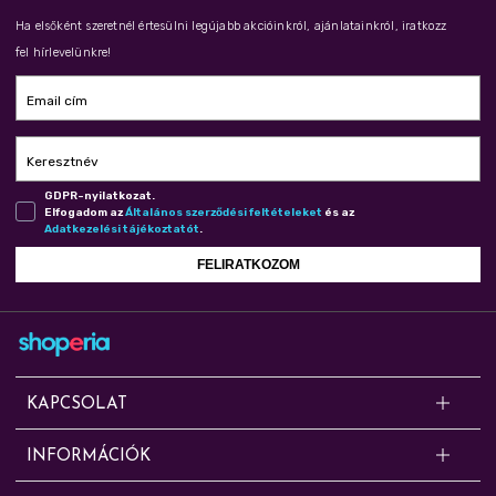
Ha elsőként szeretnél értesülni legújabb akcióinkról, ajánlatainkról, iratkozz
fel hírlevelünkre!
Email cím
Keresztnév
GDPR-nyilatkozat.
Elfogadom az
Ál­ta­lá­nos szer­ző­dé­si fel­té­te­le­ket
és az
Adat­ke­ze­lé­si tá­jé­koz­ta­tót
.
FELIRATKOZOM
KAPCSOLAT
Kérdésed van? Segítünk!
INFORMÁCIÓK
Online rendelésekkel, cserével, panasszal, szállítással, fizetéssel és