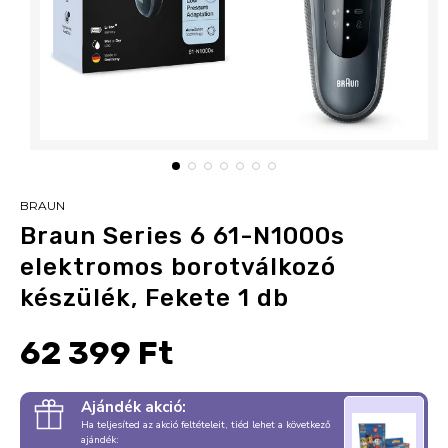
BRAUN
Braun Series 6 61-N1000s
elektromos borotválkozó
készülék, Fekete 1 db
62 399 Ft
Ajándék akció:
Ha teljesíted az akció feltételeit, tiéd lehet a következő
ajándék: